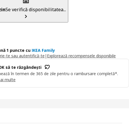
in
Se verifică disponibilitatea...
nă 1 puncte cu
IKEA Family
rie-te sau autentifică-te
|
Explorează recompensele disponibile
OK să te răzgândești
ează în termen de 365 de zile pentru o rambursare completă*.
ai multe