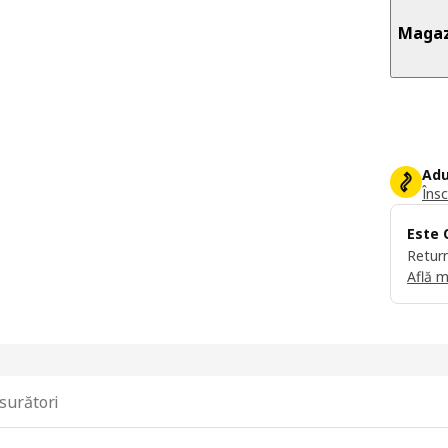
Magaz
Adu
Însc
Este 
Return
Află m
surători