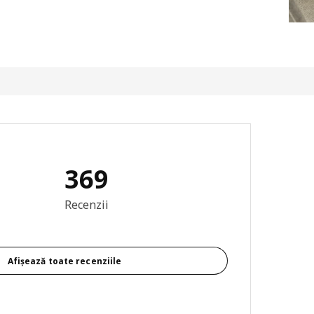
369
re generală: 4.2 din 5 stele Total recenzii: 369
Recenzii
Afișează toate recenziile