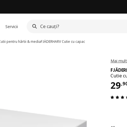
Servicii
Cutii pentru hârtii & media
FJÄDERHARV
Cutie cu capac
Mai mult
FJÄDE
Cutie c
Pre
29
,
9