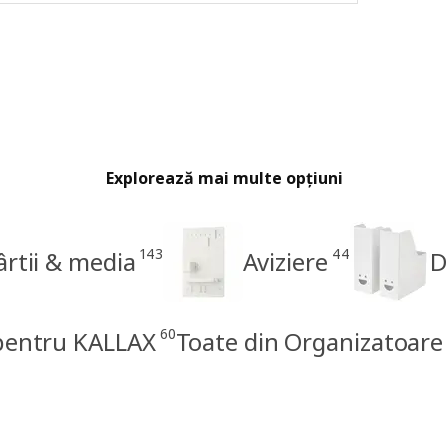
Explorează mai multe opțiuni
143
44
ârtii & media
Aviziere
D
60
 pentru KALLAX
Toate din Organizatoare