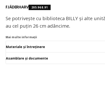
FJÄDERHARV
205.968.91
Se potrivește cu biblioteca BILLY și alte unit
au cel puțin 26 cm adâncime.
Mai multe informații
Materiale și întreținere
Asamblare și documente