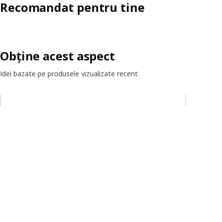
Recomandat pentru tine
Obține acest aspect
Idei bazate pe produsele vizualizate recent
Omiteți lista