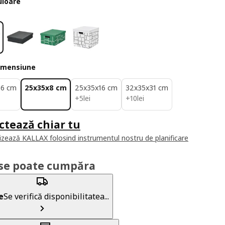
uloare
imensiune
16 cm
25x35x8 cm
25x35x16 cm
32x35x31 cm
5lei
10lei
+
5
lei
+
10
lei
ctează chiar tu
izează KALLAX folosind instrumentul nostru de planificare
se poate cumpăra
e
Se verifică disponibilitatea...