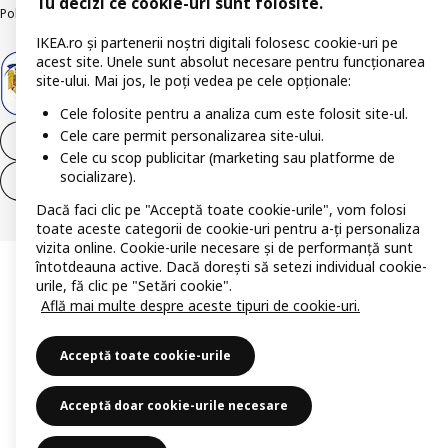
Tu decizi ce cookie-uri sunt folosite.
Politica de publicare responsabilă
Accesibilitatea digitală
IKEA.ro și partenerii noștri digitali folosesc cookie-uri pe
acest site. Unele sunt absolut necesare pentru funcționarea
site-ului. Mai jos, le poți vedea pe cele opționale:
Cele folosite pentru a analiza cum este folosit site-ul.
Cele care permit personalizarea site-ului.
Retrage-te din contract
Cele cu scop publicitar (marketing sau platforme de
socializare).
Retrage-te din contract (servicii)
Dacă faci clic pe "Acceptă toate cookie-urile", vom folosi
toate aceste categorii de cookie-uri pentru a-ți personaliza
vizita online. Cookie-urile necesare și de performanță sunt
întotdeauna active. Dacă dorești să setezi individual cookie-
urile, fă clic pe "Setări cookie".
Află mai multe despre aceste tipuri de cookie-uri.
Acceptă toate cookie-urile
Acceptă doar cookie-urile necesare