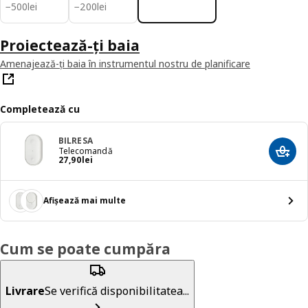
500lei
200lei
−
500
lei
−
200
lei
Proiectează-ți baia
Amenajează-ți baia în instrumentul nostru de planificare
Completează cu
BILRESA
Telecomandă
Adaug
Preț 27,90lei
27
,
90
lei
Afișează mai multe
Cum se poate cumpăra
Livrare
Se verifică disponibilitatea...