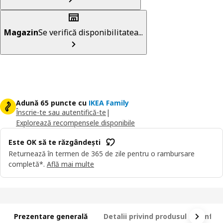
Magazin
Se verifică disponibilitatea...
Adună 65 puncte cu
IKEA Family
Înscrie-te sau autentifică-te
|
Explorează recompensele disponibile
Este OK să te răzgândești
Returnează în termen de 365 de zile pentru o rambursare
completă*.
Află mai multe
Prezentare generală
Detalii privind produsul
Infor