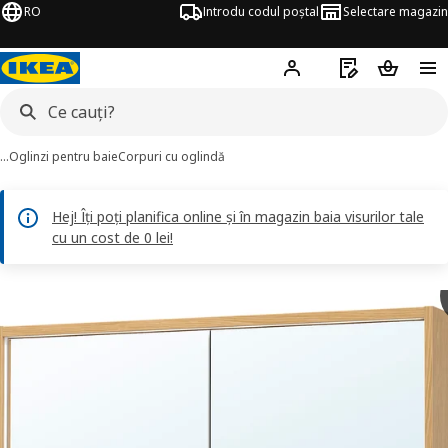
RO
Introdu codul poștal
Selectare magazin
Hej!
Autentifică-te
Listă de cumpăr
Coșul de
…
Oglinzi pentru baie
Corpuri cu oglindă
Hej! Îți poți planifica online și în magazin baia visurilor tale
cu un cost de 0 lei!
FAXÄLVEN imagini
imaginile