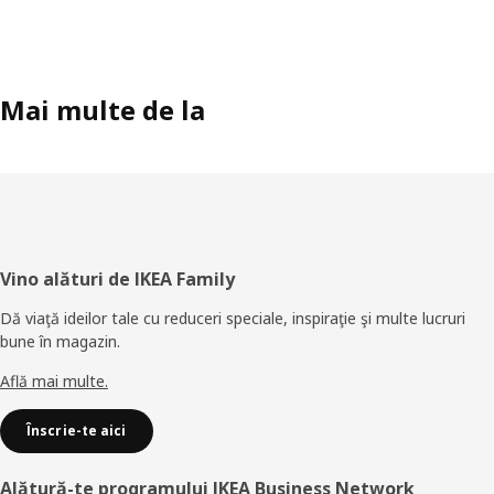
Mai multe de la
Subsol
Vino alături de IKEA Family
Dă viaţă ideilor tale cu reduceri speciale, inspiraţie şi multe lucruri
bune în magazin.
Află mai multe.
Înscrie-te aici
Alătură-te programului IKEA Business Network