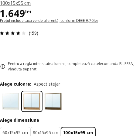
100x15x95 cm
Preț 1649lei
1.649
lei
Prețul include taxa verde aferentă, conform DEEE 9,70lei
Prezentare generală: 3.8 din 5 stele Total recenzi
(159)
Pentru a regla intensitatea luminii, completează cu telecomanda BILRESA,
vândută separat.
Alege culoare
:
Aspect stejar
Alege dimensiune
60x15x95 cm
80x15x95 cm
100x15x95 cm