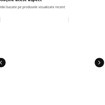
Idei bazate pe produsele vizualizate recent
Omiteți lista