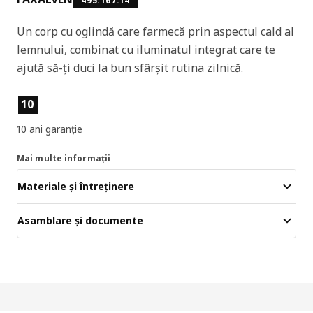
495.167.14
Un corp cu oglindă care farmecă prin aspectul cald al
lemnului, combinat cu iluminatul integrat care te
ajută să-ți duci la bun sfârșit rutina zilnică.
Caracteristicile produselor
10
10 ani garanție
Mai multe informații
Materiale și întreținere
Asamblare și documente