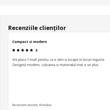
Recenziile clienților
Compact si modern
Prezentare generală: 5 din 5 stele
5
Imi place f mult pentru ca e slim si incape in locuri inguste.
Designul modern, culoarea si materialul mat e un plus.
Recenzent anonim, România