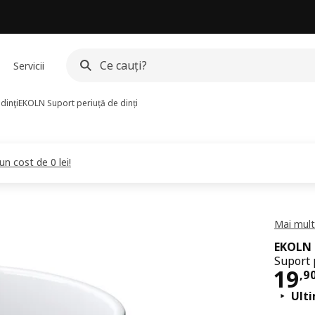
Servicii
dinţi
EKOLN
Suport periuță de dinți
 un cost de 0 lei!
Mai mult
EKOLN
Suport 
Pre
19
,
9
Ult