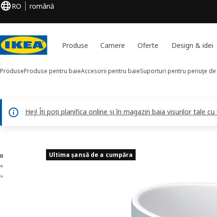
RO
română
Produse
Camere
Oferte
Design & idei
Produse
Produse pentru baie
Accesorii pentru baie
Suporturi pentru periuţe de 
Hej! Îți poți planifica online și în magazin baia visurilor tale cu
3 EKOLN imagini
Ultima șansă de a cumpăra
ți imaginile