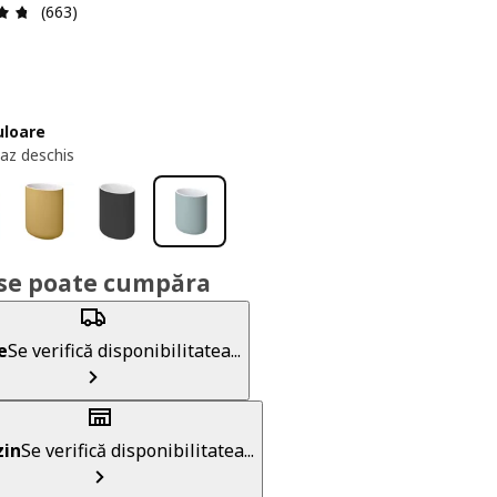
Prezentare generală: 4.7 din 5 stele Total recenzii: 663
(663)
uloare
oaz deschis
se poate cumpăra
e
Se verifică disponibilitatea...
in
Se verifică disponibilitatea...