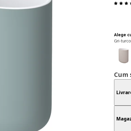
Alege c
Gri-turc
Cum 
Livrar
Magaz