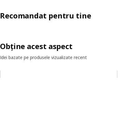
Recomandat pentru tine
Obține acest aspect
Idei bazate pe produsele vizualizate recent
Omiteți lista