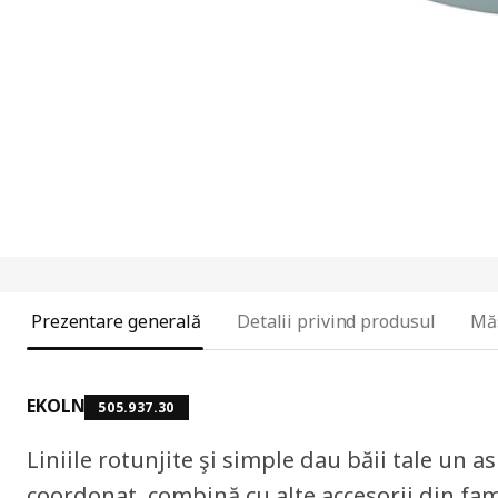
Prezentare generală
Detalii privind produsul
Mă
EKOLN
505.937.30
Liniile rotunjite şi simple dau băii tale un a
coordonat, combină cu alte accesorii din fa