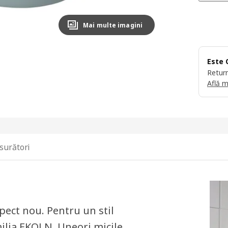
Mai multe imagini
Este 
Return
Află m
surători
spect nou. Pentru un stil
milia EKOLN. Uneori micile