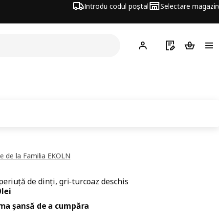
Introdu codul poștal
Selectare magazin
Hej!
Autentifică-te
Listă de cumpăr
Coșul de
e de la Familia EKOLN
periuță de dinți, gri-turcoaz deschis
ț 19,90lei
0
lei
ima șansă de a cumpăra