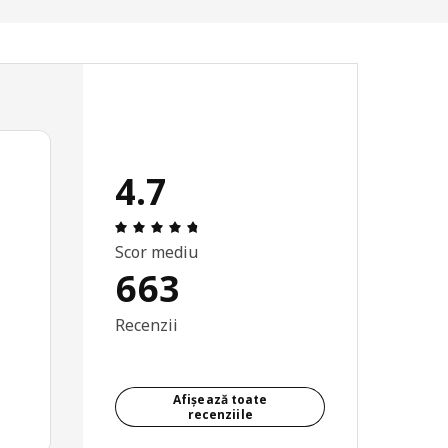
4.7
Prezentare generală: 4.7 din 5 stele To
Scor mediu
663
Recenzii
Afișează toate
recenziile