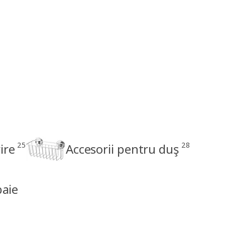
25
28
ire
Accesorii pentru duş
baie