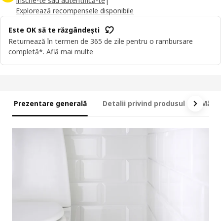
Înscrie-te sau autentifică-te
|
Explorează recompensele disponibile
Este OK să te răzgândești
Returnează în termen de 365 de zile pentru o rambursare
completă*.
Află mai multe
Prezentare generală
Detalii privind produsul
Măsur