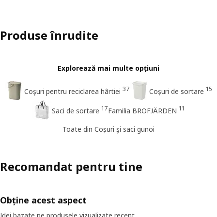
Produse înrudite
Explorează mai multe opțiuni
37
15
Coşuri pentru reciclarea hârtiei
Coșuri de sortare
17
11
Saci de sortare
Familia BROFJÄRDEN
Toate din Coșuri şi saci gunoi
Recomandat pentru tine
Obține acest aspect
Idei bazate pe produsele vizualizate recent