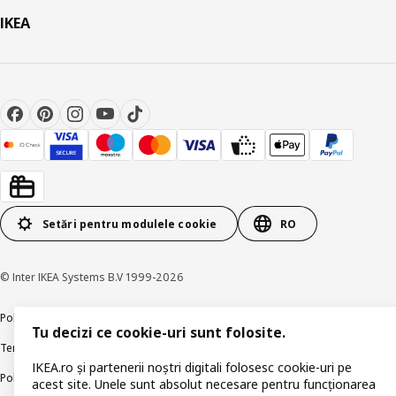
IKEA
Setări pentru modulele cookie
RO
© Inter IKEA Systems B.V 1999-2026
Politica de confidențialitate
Politica companiei IKEA privind modulele cookie
Tu decizi ce cookie-uri sunt folosite.
Termeni și Condiții
Informații despre IKEA Romania
IKEA.ro și partenerii noștri digitali folosesc cookie-uri pe
Politica de publicare responsabilă
Accesibilitatea digitală
acest site. Unele sunt absolut necesare pentru funcționarea