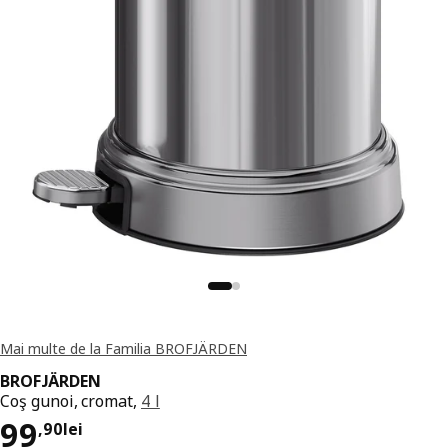
Mai multe de la Familia BROFJÄRDEN
BROFJÄRDEN
Coş gunoi, cromat,
4 l
Preț 99,90lei
99
,
90
lei