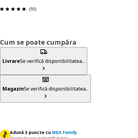
Prezentare generală: 4.8 din 5 stele Total recenzi
(10)
Cum se poate cumpăra
Livrare
Se verifică disponibilitatea...
Magazin
Se verifică disponibilitatea...
Adună 3 puncte cu
IKEA Family