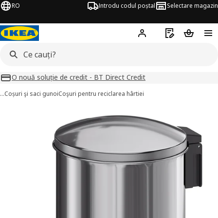
RO
Introdu codul poștal
Selectare magazin
Hej!
Autentifică-te
Listă de cumpăr
Coșul de
O nouă soluție de credit - BT Direct Credit
…
Coșuri şi saci gunoi
Coşuri pentru reciclarea hârtiei
BROFJÄRDEN imagini
imaginile