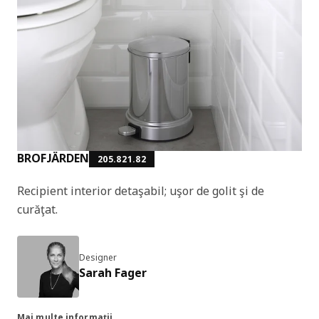
BROFJÄRDEN
205.821.82
Recipient interior detaşabil; uşor de golit şi de
curăţat.
Designer
Sarah Fager
Mai multe informații