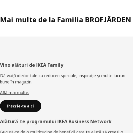
Mai multe de la Familia BROFJÄRDEN
Subsol
Vino alături de IKEA Family
Dă viaţă ideilor tale cu reduceri speciale, inspiraţie şi multe lucruri
bune în magazin.
Află mai multe.
Înscrie-te aici
Alătură-te programului IKEA Business Network
Bucură-te de o multitudine de beneficii care te ajută să creezi o