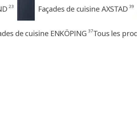
23
39
ND
Façades de cuisine AXSTAD
37
ades de cuisine ENKÖPING
Tous les pro