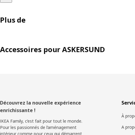
Plus de
Accessoires pour ASKERSUND
Pied
Découvrez la nouvelle expérience
Servi
enrichissante !
de
À prop
IKEA Family, c’est fait pour tout le monde.
page
A prop
Pour les passionnés de l’aménagement
intérieur comme pour ceux qui démarrent