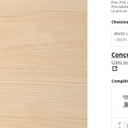
Prix (TVA
Prix valid
Le prix n
Choisis
40x10 
35DH
−
35
DH
Conço
Créez vo
Complét