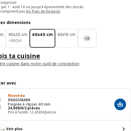
 comprise)
e juil. 1 - août 16 ou jusqu'à épuisement des stocks
e comprend pas
les frais de livraison
sez dimensions
cm
40x20 cm
40x40 cm
60x10 cm
+3
90DH
−
90
DH
is ta cuisine
tre cuisine dans notre outil de conception
er avec
Nouveau
DRAGSMARK
Poignée à clipser, 40 mm
Ajout
24,90DH/2 pièces
24
,
90
DH
/2 pièces
Prix à l’unité: 12,45DH/pièces
Voir plus