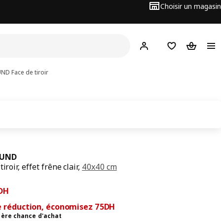
Choisir un magasin
Hej
! Connectez-vous
Favoris
Panier
UND
Face de tiroir
SUND
tiroir, effet frêne clair,
40x40 cm
cédent 250DH
5DH
DH
e réduction, économisez 75DH
ière chance d'achat