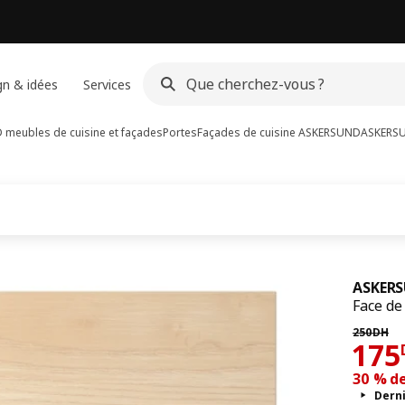
gn & idées
Services
meubles de cuisine et façades
Portes
Façades de cuisine ASKERSUND
ASKERS
ASKER
Face de 
Prix pré
250
DH
17
175
30 % d
Dern