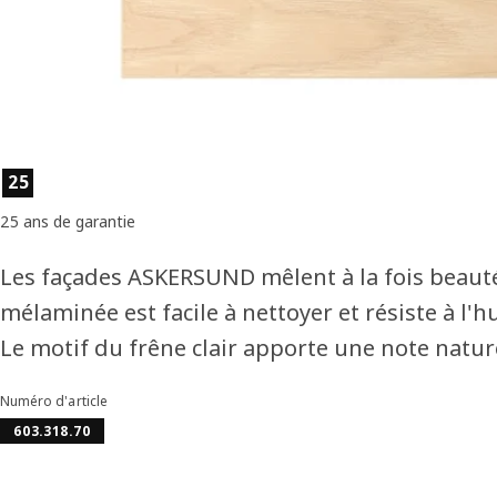
Caractéristiques du produit
25
25 ans de garantie
Les façades ASKERSUND mêlent à la fois beauté
mélaminée est facile à nettoyer et résiste à l'h
Le motif du frêne clair apporte une note naturel
Numéro d'article
603.318.70