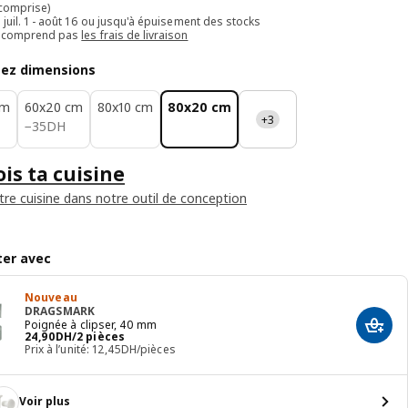
 comprise)
e juil. 1 - août 16 ou jusqu'à épuisement des stocks
e comprend pas
les frais de livraison
sez dimensions
cm
60x20 cm
80x10 cm
80x20 cm
+3
35DH
−
35
DH
is ta cuisine
tre cuisine dans notre outil de conception
er avec
Nouveau
DRAGSMARK
Poignée à clipser, 40 mm
Ajout
24,90DH/2 pièces
24
,
90
DH
/2 pièces
Prix à l’unité: 12,45DH/pièces
Voir plus