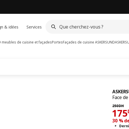
gn & idées
Services
meubles de cuisine et façades
Portes
Façades de cuisine ASKERSUND
ASKERS
ASKER
Face de 
Prix pré
250
DH
17
175
30 % d
Dern