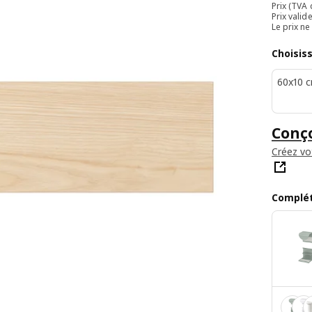
Prix (TVA
Prix valid
Le prix n
Choisis
60x10 
Conço
Créez vo
Complét