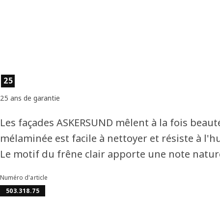
Caractéristiques du produit
25
25 ans de garantie
Les façades ASKERSUND mêlent à la fois beauté
mélaminée est facile à nettoyer et résiste à l'h
Le motif du frêne clair apporte une note naturel
Numéro d'article
503.318.75