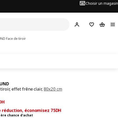
Choisir un magasin
Hej
! Connectez-vous
Favoris
Panier
UND
Face de tiroir
SUND
tiroir, effet frêne clair,
80x20 cm
cédent 250DH
5DH
DH
e réduction, économisez 75DH
ière chance d'achat