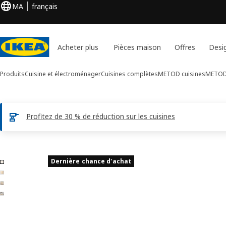
MA
français
Acheter plus
Pièces maison
Offres
Desi
Produits
Cuisine et électroménager
Cuisines complètes
METOD cuisines
METOD 
Profitez de 30 % de réduction sur les cuisines
Images de 4 ASKERSUND
Dernière chance d'achat
er les images