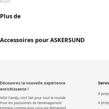
Plus de
Accessoires pour ASKERSUND
Pied
Découvrez la nouvelle expérience
Servi
enrichissante !
de
À prop
IKEA Family, c’est fait pour tout le monde.
page
A prop
Pour les passionnés de l’aménagement
intérieur comme pour ceux qui démarrent