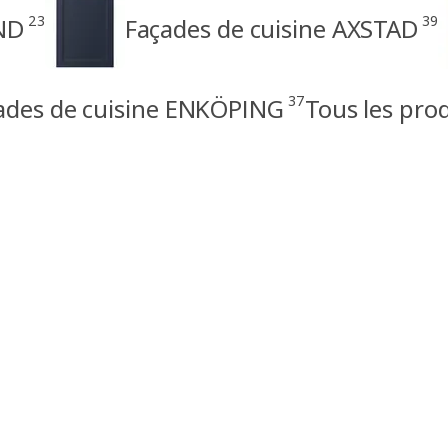
23
39
ND
Façades de cuisine AXSTAD
37
ades de cuisine ENKÖPING
Tous les pro