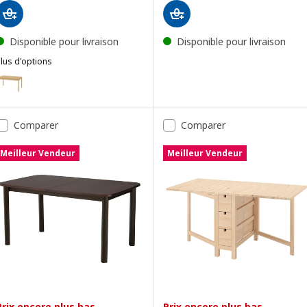
Disponible pour livraison
Disponible pour livraison
lus d'options
TONSTAD
ption : TONSTAD, Table extensible, plaqué chêne, 140/196x85 cm
Comparer
Comparer
Meilleur Vendeur
Meilleur Vendeur
Prix encore plus bas
Prix encore plus bas