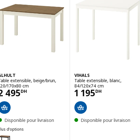
ÅLHULT
VIHALS
Table extensible, beige/brun,
Table extensible, blanc,
120/170x80 cm
84/120x74 cm
Prix 2495DH
Prix 1195DH
2 495
1 195
DH
DH
Disponible pour livraison
Disponible pour livraison
lus d'options
ÅLHULT
ption : ÅLHULT, Table extensible, noir/brun, 120/170x80 cm