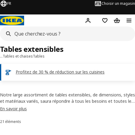
FR
Choisir un magasin
Hej
! Connectez-vous
Favoris
Panier
Tables extensibles
…
Tables et chaises
Tables
Profitez de 30 % de réduction sur les cuisines
Notre large assortiment de tables extensibles, de dimensions, styles
et matériaux variés, saura répondre à tous les besoins et toutes les
situations, que vous viviez seul dans un studio ou que vous receviez
En savoir plus
régulièrement de grandes tablées.
21 éléments
Trier et filtrer