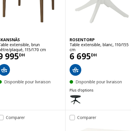
SKANSNÄS
ROSENTORP
Table extensible, brun
Table extensible, blanc, 110/155
hêtre/plaqué, 115/170 cm
cm
Prix 9995DH
Prix 6695DH
9 995
6 695
DH
DH
Disponible pour livraison
Disponible pour livraison
Plus d'options
ROSENTORP
Option : ROSENTORP, Table exten
Comparer
Comparer