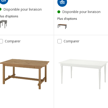
Disponible pour livraison
Disponible pour livraison
lus d'options
Plus d'options
HAUGA
ption : HAUGA, Table à rabat, gris/plaqué bouleau, 55/82/109x74 cm
ÅLHULT
Option : ÅLHULT, Table extensib
Comparer
Comparer