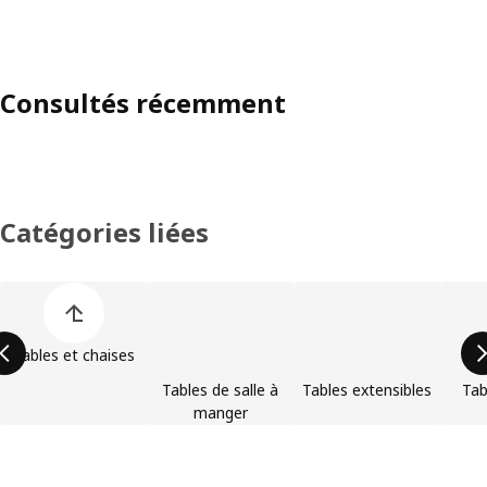
Consultés récemment
Catégories liées
Ignorer la liste des catégories de produits
Tables et chaises
Tables de salle à
Tables extensibles
Tab
manger