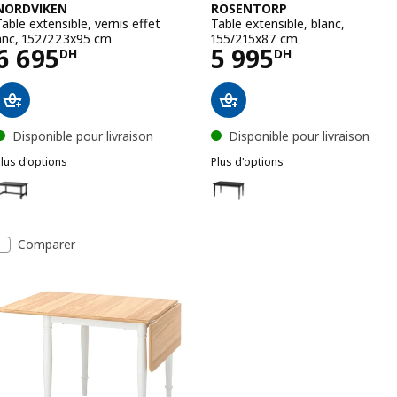
NORDVIKEN
ROSENTORP
Table extensible, vernis effet
Table extensible, blanc,
anc, 152/223x95 cm
155/215x87 cm
Prix 6695DH
Prix 5995DH
6 695
5 995
DH
DH
Disponible pour livraison
Disponible pour livraison
lus d'options
Plus d'options
NORDVIKEN
ROSENTORP
ption : NORDVIKEN, Table extensible, noir, 152/223x95 cm
Option : ROSENTORP, Table exte
Comparer