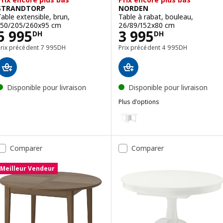
STRANDTORP
NORDEN
Table extensible, brun,
Table à rabat, bouleau,
150/205/260x95 cm
26/89/152x80 cm
Prix 5995DH
Prix 3995DH
5 995
3 995
DH
DH
Prix précédent 7995DH
Prix précédent 4995
Prix précédent
7 995
DH
Prix précédent
4 995
DH
Disponible pour livraison
Disponible pour livraison
Plus d'options
NORDEN
Option : NORDEN, Table à rabat
Comparer
Comparer
Meilleur Vendeur