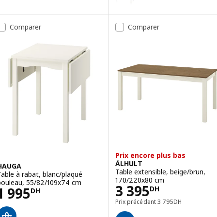
Comparer
Comparer
Prix encore plus bas
ÅLHULT
HAUGA
Table extensible, beige/brun,
Table à rabat, blanc/plaqué
170/220x80 cm
bouleau, 55/82/109x74 cm
Prix 3395DH
3 395
Prix 1995DH
1 995
DH
DH
Prix précédent 3795
Prix précédent
3 795
DH