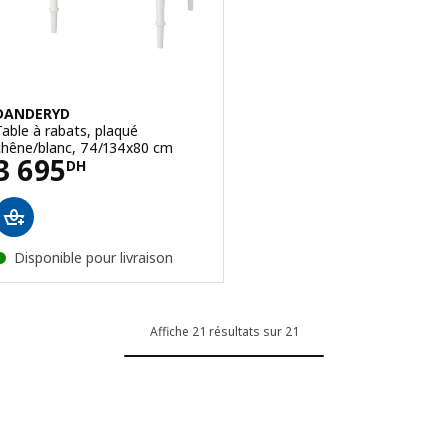
DANDERYD
Table à rabats, plaqué
chêne/blanc, 74/134x80 cm
Prix 3695DH
3 695
DH
Disponible pour livraison
Affiche 21 résultats sur 21