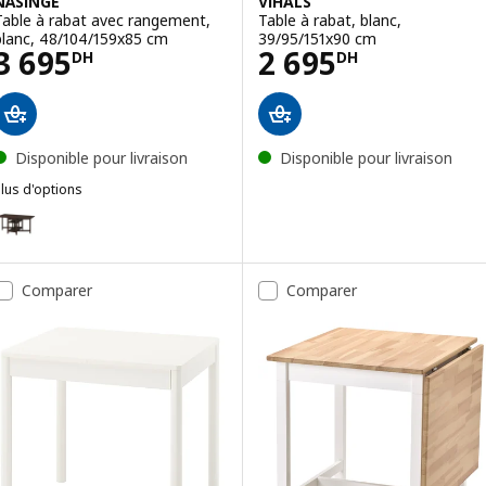
NÄSINGE
VIHALS
Table à rabat avec rangement,
Table à rabat, blanc,
blanc, 48/104/159x85 cm
39/95/151x90 cm
Prix 3695DH
Prix 2695DH
3 695
2 695
DH
DH
Disponible pour livraison
Disponible pour livraison
lus d'options
NÄSINGE
ption : NÄSINGE, Table à rabat avec rangement, brun foncé teinté/
Comparer
Comparer