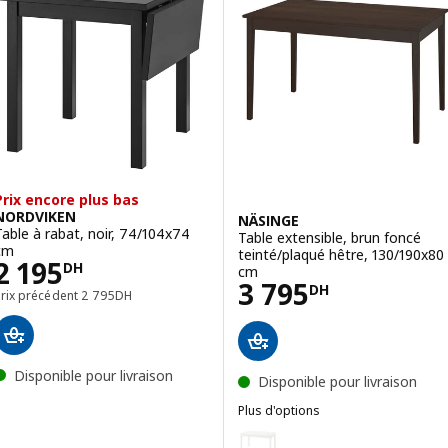
Prix encore plus bas
NORDVIKEN
NÄSINGE
Table à rabat, noir, 74/104x74
Table extensible, brun foncé
cm
teinté/plaqué hêtre, 130/190x80
Prix 2195DH
2 195
DH
cm
Prix 3795DH
3 795
DH
Prix précédent 2795DH
Prix précédent
2 795
DH
Disponible pour livraison
Disponible pour livraison
Plus d'options
NÄSINGE
Option : NÄSINGE, Table extensi