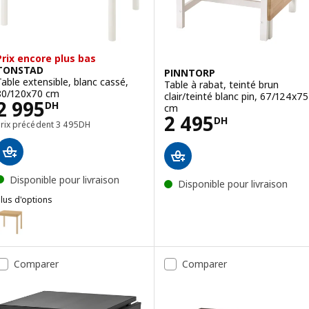
Prix encore plus bas
TONSTAD
PINNTORP
Table extensible, blanc cassé,
Table à rabat, teinté brun
80/120x70 cm
clair/teinté blanc pin, 67/124x75
Prix 2995DH
2 995
DH
cm
Prix 2495DH
2 495
DH
Prix précédent 3495DH
Prix précédent
3 495
DH
Disponible pour livraison
Disponible pour livraison
lus d'options
TONSTAD
ption : TONSTAD, Table extensible, plaqué chêne, 80/120x70 cm
Comparer
Comparer