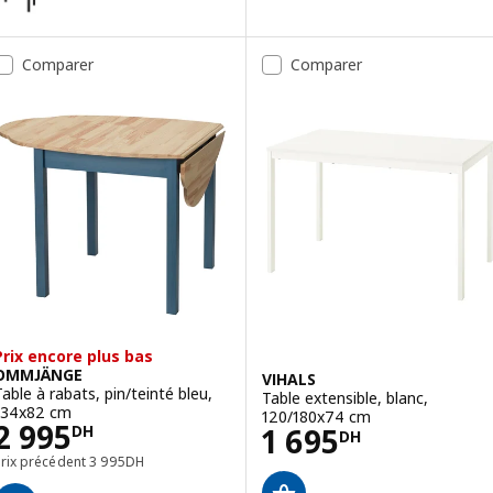
Comparer
Comparer
Prix encore plus bas
OMMJÄNGE
VIHALS
Table à rabats, pin/teinté bleu,
Table extensible, blanc,
134x82 cm
120/180x74 cm
Prix 2995DH
2 995
Prix 1695DH
1 695
DH
DH
Prix précédent 3995DH
Prix précédent
3 995
DH