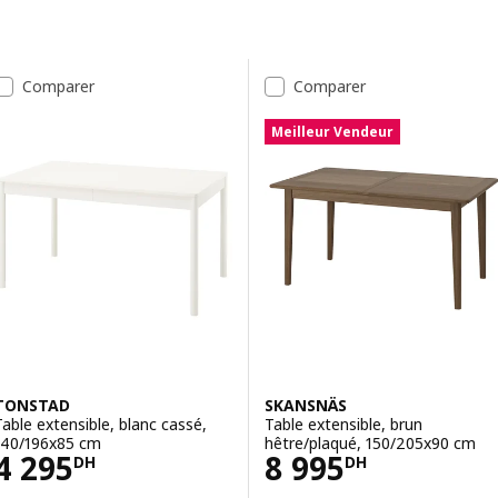
Passer aux résultats
Liste de résultats
Comparer
Comparer
Meilleur Vendeur
TONSTAD
SKANSNÄS
Table extensible, blanc cassé,
Table extensible, brun
140/196x85 cm
hêtre/plaqué, 150/205x90 cm
Prix 4295DH
Prix 8995DH
4 295
8 995
DH
DH