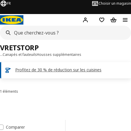
FR
Choisir un magasin
Hej
! Connectez-vous
Favoris
Panier
VRETSTORP
…
Canapés et fauteuils
Housses supplémentaires
Profitez de 30 % de réduction sur les cuisines
1 éléments
Trier et filtrer
Passer aux résultats
Liste de résultats
Comparer