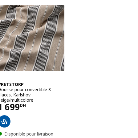
VRETSTORP
Housse pour convertible 3
places, Karlshov
beige/multicolore
Prix 1699DH
1 699
DH
Disponible pour livraison