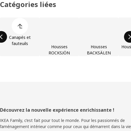
Catégories liées
Ignorer la liste des catégories de produits
Canapés et
fauteuils
Housses
Housses
Hous
ROCKSJÖN
BACKSÄLEN
Pied
Découvrez la nouvelle expérience enrichissante !
de
IKEA Family, c’est fait pour tout le monde. Pour les passionnés de
l’aménagement intérieur comme pour ceux qui démarrent dans la vie
page