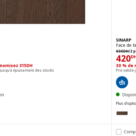
SINARP
Face de ti
600DH/2 p
600
DH
/2 
Prix
420
D
onomisez 315DH
30 % de 
 ou jusqu'à épuisement des stocks
Prix valide
son
Disponi
Plus d'opti
SINARP
brun, 40x80 cm
Option : S
brun, 60x60 cm
Option : S
Comp
brun, 40x60 cm
Option : S