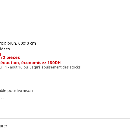
roir, brun, 60x10 cm
ièces
pièces
 420DH/2 pièces
H
/2 pièces
réduction, économisez 180DH
 juil. 1 - août 16 ou jusqu'à épuisement des stocks
ble pour livraison
ons
INARP, Face de tiroir, brun, 60x20 cm
INARP, Face de tiroir, brun, 40x10 cm
arer
INARP, Face de tiroir, brun, 80x10 cm