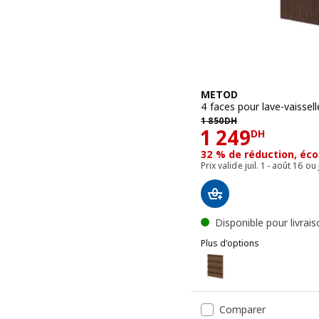
METOD
4 faces pour lave-vaissell
1850DH
1 850
DH
Prix 1249D
1 249
DH
32 % de réduction, éc
Prix valide juil. 1 - août 16
Disponible pour livrai
Plus d'options
METOD
Option : METOD, 4 faces p
Option : METOD, 4 faces 
Comparer
Option : METOD, 4 faces p