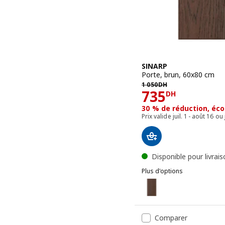
SINARP
Porte, brun, 60x80 cm
1050DH
1 050
DH
Prix 735DH
735
DH
30 % de réduction, éc
Prix valide juil. 1 - août 16
Disponible pour livrai
Plus d'options
SINARP
Option : SINARP, Porte, 
Option : SINARP, Porte, 
Comparer
Option : SINARP, Porte, 