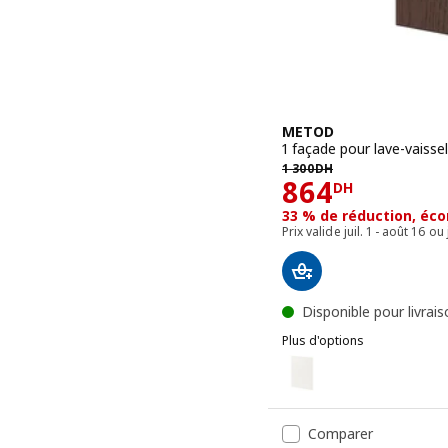
METOD
1 façade pour lave-vaissel
1300DH
1 300
DH
Prix 864DH
864
DH
33 % de réduction, éc
Prix valide juil. 1 - août 16
Disponible pour livrai
Plus d'options
METOD
Option : METOD, 1 façade 
Option : METOD, 1 façade 
Comparer
Option : METOD, 1 façade 