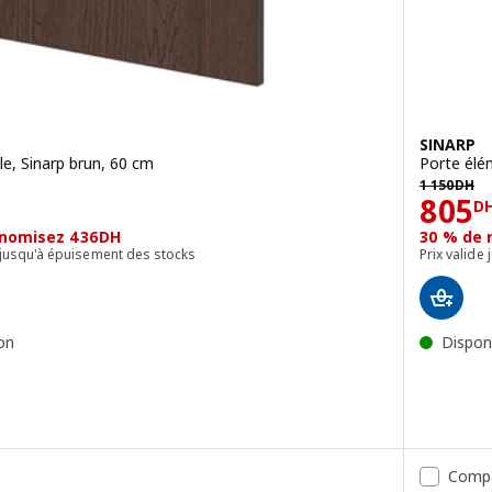
SINARP
le, Sinarp brun, 60 cm
Porte élé
1150DH
1 150
DH
Prix
805
D
onomisez 436DH
30 % de 
 ou jusqu'à épuisement des stocks
Prix valide
son
Disponi
pour lave-vaisselle, Veddinge blanc, 60 cm
pour lave-vaisselle, Aspudden gris clair, 60 cm
Comp
pour lave-vaisselle, Havstorp vert profond, 60 cm