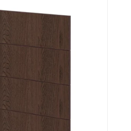
 pour lave-vaisselle, Voxtorp blanc mat, 60 cm
 pour lave-vaisselle, Upplöv beige foncé mat, 60 cm
pour lave-vaisselle, Tistorp effet noyer foncé, 60 cm