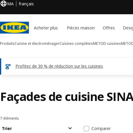
MA
français
Acheter plus
Pièces maison
Offres
Desi
Produits
Cuisine et électroménager
Cuisines complètes
METOD cuisines
METOD 
Profitez de 30 % de réduction sur les cuisines
Façades de cuisine SIN
7 éléments
Trier et filtrer
Passer aux résultats
Liste de résult
Trier
Comparer