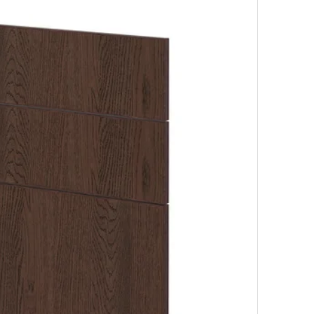
Option : M
pour lave-vaisselle, Upplöv beige foncé mat, 60 cm
our lave-vaisselle, Veddinge blanc, 60 cm
our lave-vaisselle, Lerhyttan bleu, 60 cm