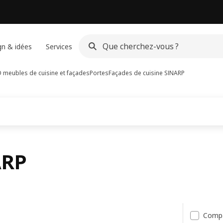
gn & idées
Services
meubles de cuisine et façades
Portes
Façades de cuisine SINARP
ARP
ats
Comp