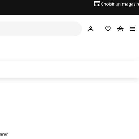
Choisir un magasin
Hej
! Connectez-vous
Favoris
Panier
arer