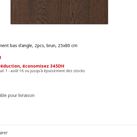
ment bas d'angle, 2pcs, brun, 25x80 cm
 805DH
H
réduction, économisez 345DH
 juil. 1 - août 16 ou jusqu'à épuisement des stocks
ble pour livraison
arer