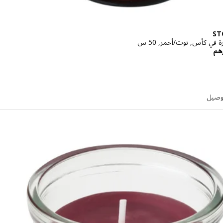
ST
في كأس, توت/أحمر, 50 س
الاسعار درهم 99,90
هم
توصيل