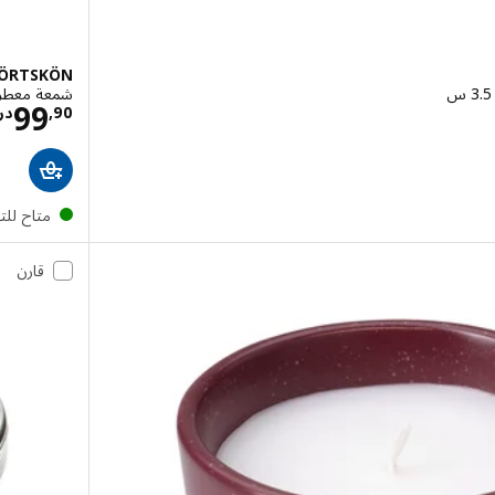
ÖRTSKÖN
شمعة معطرة 
سعار درهم 44,90/30 قطعة
99
90
,
در
متاح لل
قارن