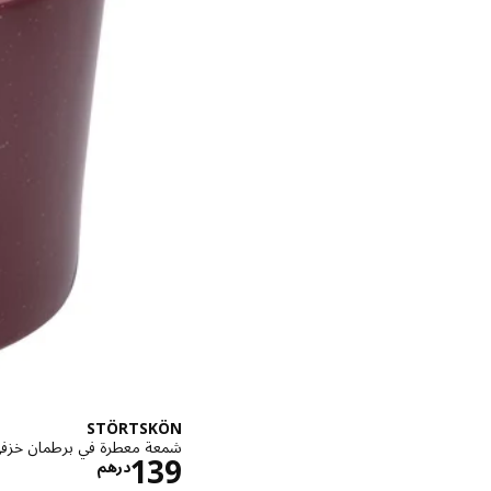
STÖRTSKÖN
شمعة معطرة في برطمان خزفي, ت
الاسعار د
139
درهم