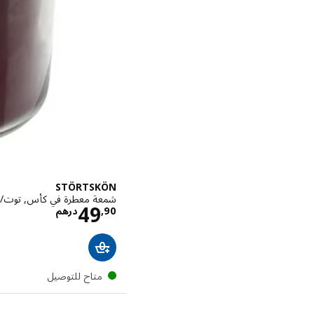
STÖRTSKÖN
شمعة معطرة في كأس, توت/أحمر,
الاسعار د
49
90
,
درهم
متاح للتوصيل