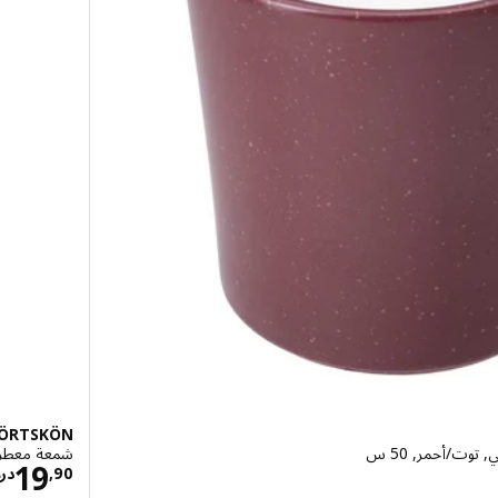
ÖRTSKÖN
وت/أحمر, 50 س
شمعة معطرة 
رهم 139
19
90
,
در