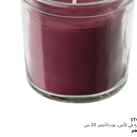
ST
في كأس, توت/أحمر, 20 س
الاسعار درهم 19,90
هم