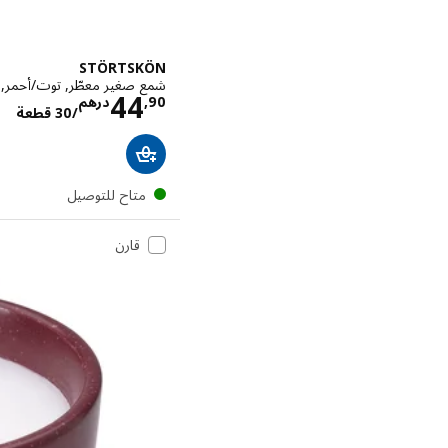
STÖRTSKÖN
شمع صغير معطّر, توت/أحمر, 3.5 س
الا
44
90
,
درهم
/30 قطعة
متاح للتوصيل
قارن