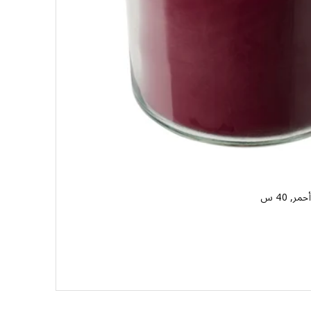
 40 س
رهم 49,90