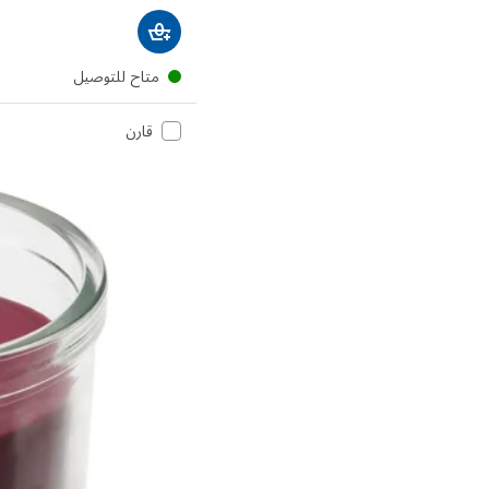
متاح للتوصيل
قارن