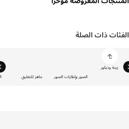
منتجات المعروضة مؤخراً
فئات ذات الصلة
 قائمة أصناف المنتجات
زينة وديكور
الصور وإطارات الصور
جاهز للتعليق
المل