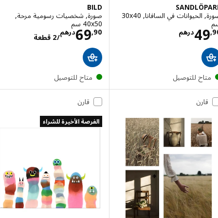
BILD
SANDLÖP
صورة, الحيوانات في السافانا, ‎30x40
صورة, شخصيات رسومية مرحة,
‎40x50 سم‏
الاسعار درهم 49,90
الاسعار درهم 2
69
4
درهم
90
,
درهم
/2 قطعة
تاح للتوصيل
متاح للتوصيل
قارن
قارن
الفرصة الأخيرة للشراء