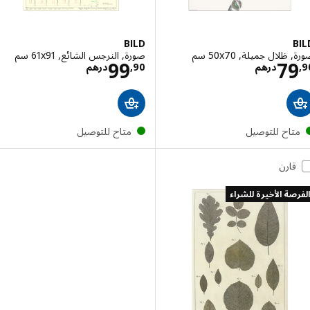
BILD
لال جميلة, ‎50x70 سم‏
صورة, النرجس الشائع, ‎61x91 سم‏
الاسعار درهم 79,90
الاسعار درهم ,90
99
7
درهم
90
,
درهم
تاح للتوصيل
متاح للتوصيل
قارن
صة الأخيرة للشراء