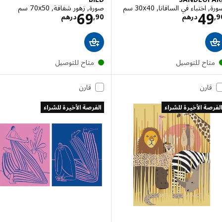
ختباء في السافانا, ‎30x40 سم‏
صورة, زهور شفافة, ‎70x50 سم‏
الاسعار درهم 49,90
الاسعار درهم ,90
69
4
درهم
90
,
درهم
تاح للتوصيل
متاح للتوصيل
قارن
قارن
صة الأخيرة للشراء
الفرصة الأخيرة للشراء