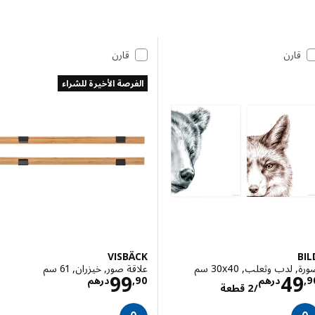
 إلى النتائج
مة النتائج
قارن
قارن
الفرصة الأخيرة للشراء
VISBÄCK
دب وثعلب, ‎30x40 سم‏
علاقة صور, خيزران, 61 سم
الاسعار درهم 49,90/2 قطعة
الاسعار درهم ,90
99
4
درهم
90
,
درهم
/2 قطعة