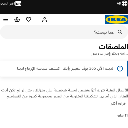
AR
اختر المتجر
مرحباً! تسجيل الدخول
قائمه التسوق
حقيبة تسوق
ملصقات
ة وديكور
إطارات وصور
لديك الآن 365 يومًا لتغيير رأيك. اكتشف سياسة الإرجاع لدينا
مال الفنية تترك أثرًا وتضفي لمسة شخصية على منزلك، حتى لو لم تكن أنت
ان الذي أبدعها. تشكيلتنا المتنوعة من الصور بمجموعة كبيرة من التصاميم
شكال لتعكس حالتك المزاجية. يمكنك اختيار اللوحات المطبوعة بالأشكال
ءة أكثر
دسية في المطبخ وصور الطبيعة الكلاسيكية في غرفة نومك.
 النتائج وتصفيتها