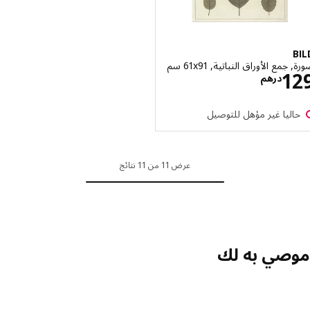
مع الأوراق النباتية, ‎61x91 سم‏
الاسعار درهم 129
1
درهم
اليا غير مؤهل للتوصيل
عرض 11 من 11 نتائج
صي به لك