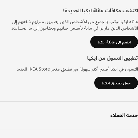
ييل
شف مكافآت عائلة ايكيا الجديدة!
ة ايكيا ترحّب بالجميع من الأشخاص الذين يعتبرون منزلهم شغفهم إلى
خاص الذين مازالوا في بداية تأسيس حياتهم ويحتاجون إلى يد المساعدة.
انضم الى عائلة ايكيا
يق التسوق من ايكيا
ق في ايكيا أصبح أكثر سهولة مع تطبيق متجر IKEA Store الجديد.
حمل تطبيق ايكيا
ة العملاء