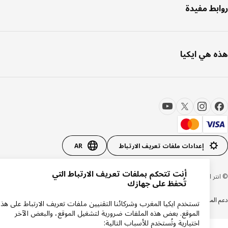
بط مفيدة
 هي ايكيا
إعدادات ملفات تعريف الارتباط
AR
أنت تتحكم بملفات تعريف الارتباط التي
 ايكيا سيستمز بي 1999-2026
تُحفظ على جهازك
المنتجات
سياسة الخصوصية
سياسة الكوكيز
إشعار قانوني
شروط وأحكام التسوق عبر الإنترنت
تستخدم ايكيا المغرب وشركائنا التقنيين ملفات تعريف الارتباط على هذا
الموقع. بعض هذه الملفات ضرورية لتشغيل الموقع، والبعض الآخر
اختيارية وتُستخدم للأسباب التالية: