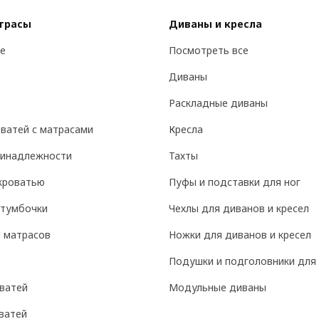
атрасы
Диваны и кресла
е
Посмотреть все
Диваны
Раскладные диваны
ватей с матрасами
Кресла
ринадлежности
Тахты
кроватью
Пуфы и подставки для ног
 тумбочки
Чехлы для диванов и кресел
 матрасов
Ножки для диванов и кресел
Подушки и подголовники для 
ватей
Модульные диваны
ватей