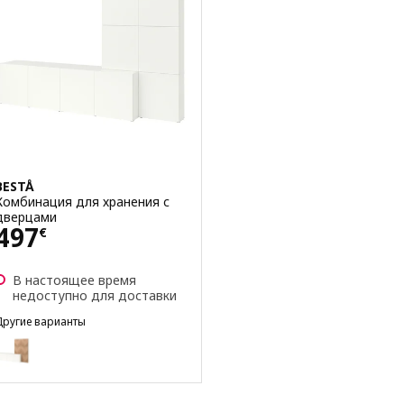
BESTÅ
Комбинация для хранения с
дверцами
Цена 497€
497
€
В настоящее время
недоступно для доставки
Другие варианты
BESTÅ
Вариант: BESTÅ, Комбинация для хранения с дверцами