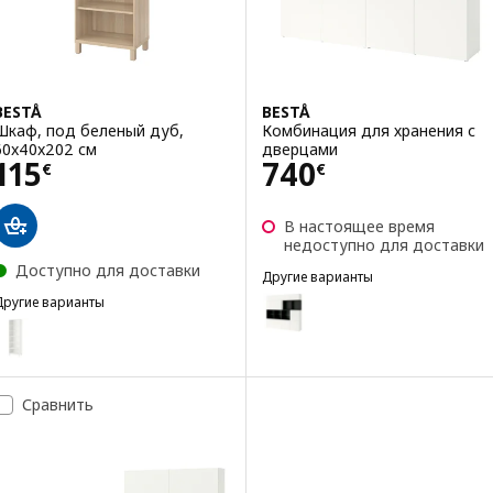
BESTÅ
BESTÅ
Шкаф, под беленый дуб,
Комбинация для хранения с
60x40x202 см
дверцами
Цена 115€
Цена 740€
115
740
€
€
В настоящее время
недоступно для доставки
Доступно для доставки
Другие варианты
BESTÅ
Вариант: BESTÅ, Комбинация 
Другие варианты
BESTÅ
Вариант: BESTÅ, Шкаф, белый, 60x40x202 см
Вариант: BESTÅ, Комбинация 
Вариант: BESTÅ, Шкаф, темно-серый, 60x40x202 см
Сравнить
Вариант: BESTÅ, Шкаф, черно-коричневый, 60x40x202 см