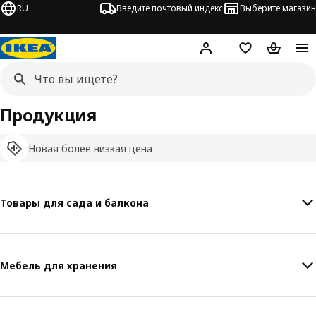
RU
Введите почтовый индекс
Выберите магазин
Hej!
Войти
Список покупо
Корзина 
Продукция
Новая более низкая цена
Товары для сада и балкона
Мебель для хранения