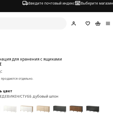
Введите почтовый индекс
Выберите магазин
Hej!
Войти
Список покупо
Корзина 
ация для хранения с ящиками
а 341€
€
ДС
и продаются отдельно.
ь цвет
ХЕДЕВИКЕН/СТУББ дубовый шпон