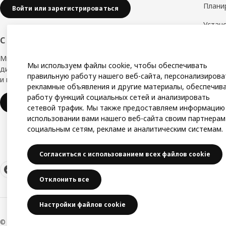
Плани
Войти или зарегистрироваться
Устан
обору
С заботой о вашем бизнесе
Дизай
Мы в IKEA, предлагаем безупречный
Мы используем файлы cookie, чтобы обеспечивать
дизайн, вариации стилей, отличные цены
Замер
правильную работу нашего веб-сайта, персонализирова
и надёжное качество.
рекламные объявления и другие материалы, обеспечив
Сборк
работу функций социальных сетей и анализировать
IKEA для бизнеса
сетевой трафик. Мы также предоставляем информацию
использовании вами нашего веб-сайта своим партнерам
социальным сетям, рекламе и аналитическим системам.
Согласиться с использованием всех файлов cookie
Отклонить все
Настройки файлов cookie
© Inter IKEA Systems B.V. 1999-2026