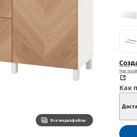
Созд
Настрой
Как 
Дост
Все медиафайлы