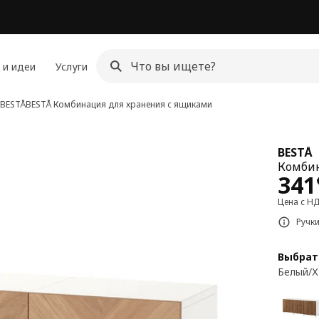
 и идеи
Услуги
 BESTÅ
BESTÅ
Комбинация для хранения с ящиками
BESTÅ
Комбин
Цен
341
Цена с Н
Ручк
Выбрат
Белый/