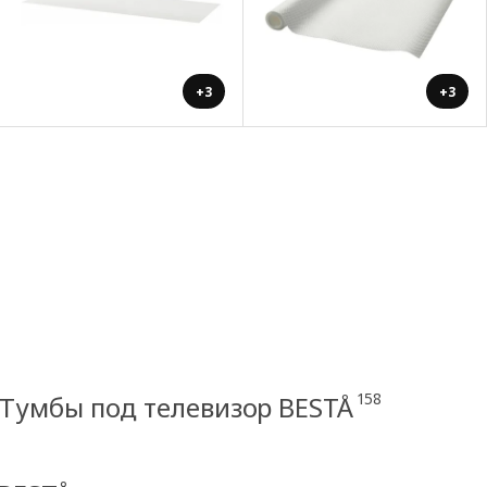
+3
+3
158
Тумбы под телевизор BESTÅ