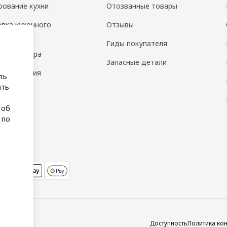
рование кухни
Отозванные товары
овка кухонного
Отзывы
дования
Гиды покупателя
н интерьера
Запасные детали
 помещения
ть
ать
а
 об
 по
Доступность
Политика ко