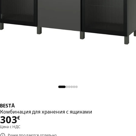
BESTÅ
Комбинация для хранения с ящиками
Цена 303€
303
€
Цена с НДС
Ручки продаются отдельно.