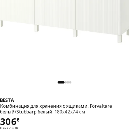
BESTÅ
Комбинация для хранения с ящиками, Förvaltare
белый/Stubbarp белый,
180x42x74 см
Цена 306€
306
€
Цена с НДС