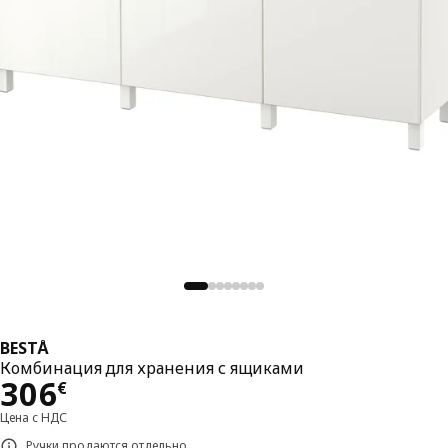
BESTÅ
Комбинация для хранения с ящиками
Цена 306€
306
€
Цена с НДС
Ручки продаются отдельно.