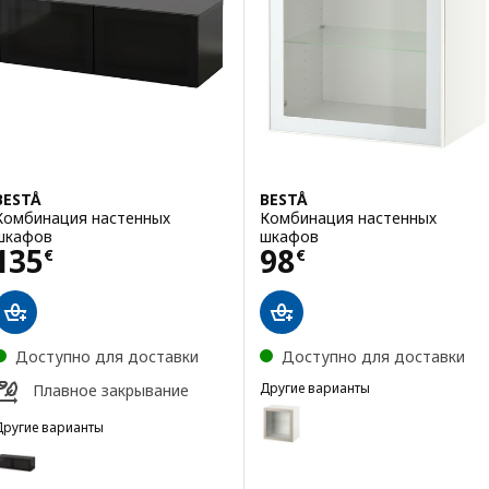
BESTÅ
BESTÅ
Комбинация настенных
Комбинация настенных
шкафов
шкафов
Цена 135€
Цена 98€
135
98
€
€
Доступно для доставки
Доступно для доставки
Другие варианты
Плавное закрывание
BESTÅ
Вариант: BESTÅ, Комбинация 
Другие варианты
BESTÅ
Вариант: BESTÅ, Комбинация настенных шкафов, черно-коричневы
Вариант: BESTÅ, Комбинация н