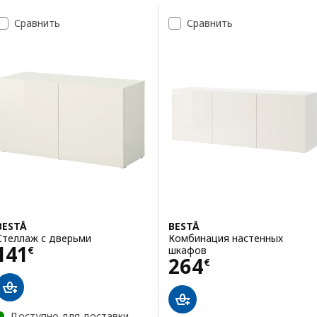
Перейти к результатам
Список результатов поиска
Сравнить
Сравнить
BESTÅ
BESTÅ
Стеллаж с дверьми
Комбинация настенных
Цена 141€
141
шкафов
€
Цена 264€
264
€
Доступно для доставки