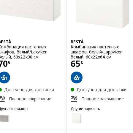
BESTÅ
BESTÅ
Комбинация настенных
Комбинация настенных
шкафов, белый/Laxviken
шкафов, белый/Lappviken
белый, 60x22x38 см
белый, 60x22x64 см
Цена 70€
Цена 65€
70
65
€
€
Доступно для доставки
Доступно для доставки
Плавное закрывание
Плавное закрывание
Другие варианты
Другие варианты
BESTÅ
BESTÅ
Вариант: BESTÅ, Комбинация настенных шкафов
Вариант: BESTÅ, Комбинация 
Вариант: BESTÅ, Комбинация настенных шкафов
Вариант: BESTÅ, Комбинация н