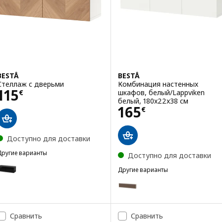
BESTÅ
BESTÅ
Стеллаж с дверьми
Комбинация настенных
Цена 115€
115
шкафов, белый/Lappviken
€
белый, 180x22x38 см
Цена 165€
165
€
Доступно для доставки
Другие варианты
Доступно для доставки
BESTÅ
Вариант: BESTÅ, Стеллаж с дверьми, черно-коричневый/Selsviken
Другие варианты
BESTÅ
Вариант: BESTÅ, Комбинация 
Вариант: BESTÅ, Стеллаж с дверьми
Вариант: BESTÅ, Комбинация 
Вариант: BESTÅ, Стеллаж с дверьми, белый/Selsviken глянцевый/
Сравнить
Сравнить
Вариант: BESTÅ, Комбинация 