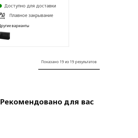
Доступно для доставки
Плавное закрывание
Другие варианты
BESTÅ
Вариант: BESTÅ, Комбинация настенных шкафов
Вариант: BESTÅ, Комбинация настенных шкафов
Вариант: BESTÅ, Комбинация настенных шкафов
Показано 19 из 19 результатов
Вариант: BESTÅ, Комбинация настенных шкафов
Рекомендовано для вас