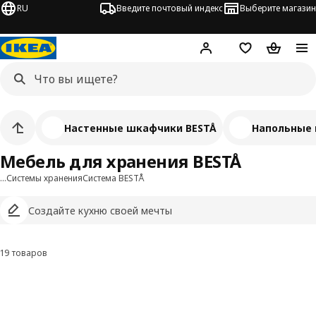
RU
Введите почтовый индекс
Выберите магазин
Hej!
Войти
Список покупо
Корзина 
Настенные шкафчики BESTÅ
Напольные 
Мебель для хранения BESTÅ
…
Системы хранения
Система BESTÅ
Создайте кухню своей мечты
19 товаров
Фильтровать и сортировать