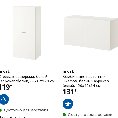
Вариант: BESTÅ, Стеллаж с дверьми, белый/Lappviken белый, 120
Вариант: BESTÅ, Комбинация 
Вариант: BESTÅ, Стеллаж с дверьми, белый/Laxviken белый, 120x
Вариант: BESTÅ, Комбинация 
Вариант: BESTÅ, Стеллаж с дверьми, белый/Hanviken белый, 120x
Вариант: BESTÅ, Комбинация 
BESTÅ
BESTÅ
Стеллаж с дверьми, белый
Комбинация настенных
Lappviken/белый, 60x42x129 см
шкафов, белый/Lappviken
Цена 119€
119
белый, 120x42x64 см
€
Цена 131€
131
€
Доступно для доставки
Доступно для доставки
Другие варианты