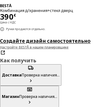
BESTÅ
Комбинация д/хранения+стекл дверц
Цена 390€
390
€
Цена с НДС
Ручки продаются отдельно.
Создайте дизайн самостоятельно
Настройте BESTÅ в нашем планировщике
Как получить
Доставка
Проверка наличия…
Магазин
Проверка наличия…