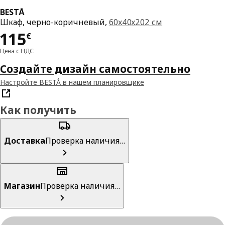
BESTÅ
Шкаф, черно-коричневый,
60x40x202 см
Цена 115€
115
€
Цена с НДС
Создайте дизайн самостоятельно
Настройте BESTÅ в нашем планировщике
Как получить
Доставка
Проверка наличия…
Магазин
Проверка наличия…