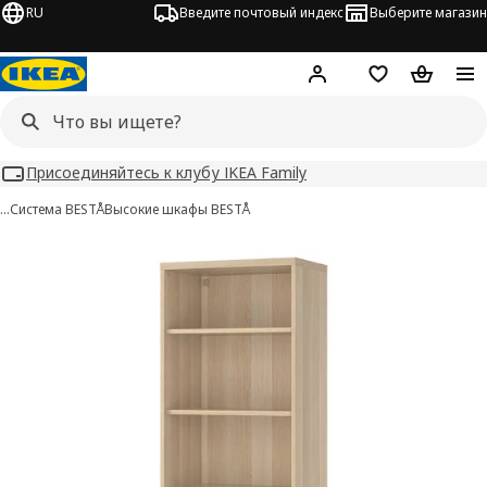
RU
Введите почтовый индекс
Выберите магазин
Hej!
Войти
Список покупо
Корзина 
Присоединяйтесь к клубу IKEA Family
…
Система BESTÅ
Высокие шкафы BESTÅ
BESTÅ изображения
 изображения