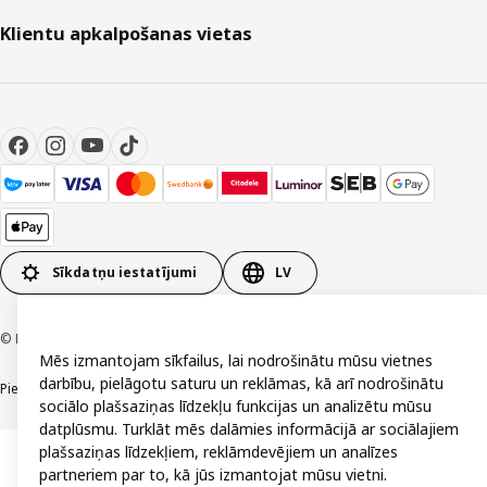
Klientu apkalpošanas vietas
Sīkdatņu iestatījumi
LV
© Inter IKEA Systems B.V. 1999-2026
Mēs izmantojam sīkfailus, lai nodrošinātu mūsu vietnes
darbību, pielāgotu saturu un reklāmas, kā arī nodrošinātu
Piekļūstamība
Vispārīgi noteikumi
Privātuma un sīkdatņu politika
Kontakti
sociālo plašsaziņas līdzekļu funkcijas un analizētu mūsu
datplūsmu. Turklāt mēs dalāmies informācijā ar sociālajiem
plašsaziņas līdzekļiem, reklāmdevējiem un analīzes
partneriem par to, kā jūs izmantojat mūsu vietni.