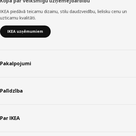
Kopā par veiksmīgu uzņēmējdarbību
IKEA piedāvā teicamu dizainu, stilu daudzveidību, lielisku cenu un
uzticamu kvalitāti.
IKEA uzņēmumiem
Pakalpojumi
Palīdzība
Par IKEA