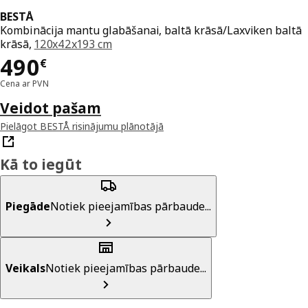
BESTÅ
Kombinācija mantu glabāšanai, baltā krāsā/Laxviken baltā
krāsā,
120x42x193 cm
Cena 490€
490
€
Cena ar PVN
Veidot pašam
Pielāgot BESTÅ risinājumu plānotājā
Kā to iegūt
Piegāde
Notiek pieejamības pārbaude...
Veikals
Notiek pieejamības pārbaude...