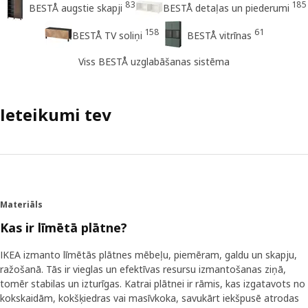
83
185
BESTÅ augstie skapji
BESTÅ detaļas un piederumi
158
61
BESTÅ TV soliņi
BESTÅ vitrīnas
Viss BESTÅ uzglabāšanas sistēma
Ieteikumi tev
Materiāls
Kas ir līmētā plātne?
IKEA izmanto līmētās plātnes mēbeļu, piemēram, galdu un skapju,
ražošanā. Tās ir vieglas un efektīvas resursu izmantošanas ziņā,
tomēr stabilas un izturīgas. Katrai plātnei ir rāmis, kas izgatavots no
kokskaidām, kokšķiedras vai masīvkoka, savukārt iekšpusē atrodas