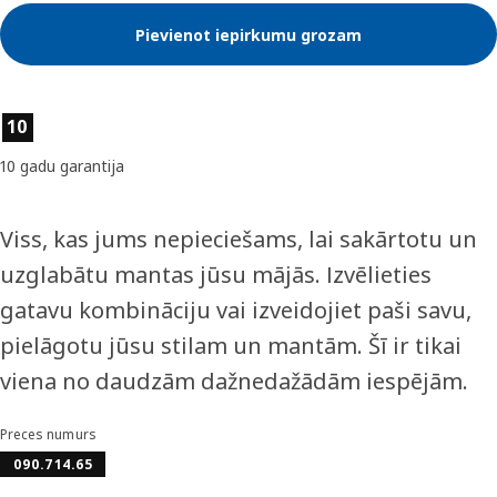
Pievienot iepirkumu grozam
Preces īpašības
10
10 gadu garantija
Viss, kas jums nepieciešams, lai sakārtotu un
uzglabātu mantas jūsu mājās. Izvēlieties
gatavu kombināciju vai izveidojiet paši savu,
pielāgotu jūsu stilam un mantām. Šī ir tikai
viena no daudzām dažnedažādām iespējām.
Preces numurs
090.714.65