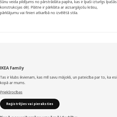
šūnu veida pildījums no pārstrādāta papīra, kas ir īpaši izturīgs īpašās
konstrukcijas dēļ. Plātne ir pārklāta ar aizsargājošu krāsu,
pārklājumu vai finieri atkarībā no izvēlētā stila.
Kājene
IKEA Family
Tas ir klubs ikvienam, kas mīl savu mājokli, un pateicība par to, ka esi
kopā ar mums.
Priekšrocības
Reģistrējies vai pieraksties