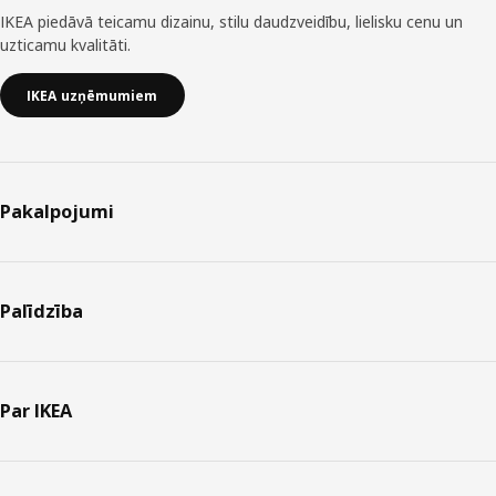
IKEA piedāvā teicamu dizainu, stilu daudzveidību, lielisku cenu un
uzticamu kvalitāti.
IKEA uzņēmumiem
Pakalpojumi
Palīdzība
Par IKEA