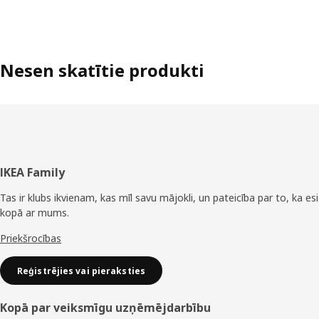
Nesen skatītie produkti
Kājene
IKEA Family
Tas ir klubs ikvienam, kas mīl savu mājokli, un pateicība par to, ka esi
kopā ar mums.
Priekšrocības
Reģistrējies vai pieraksties
Kopā par veiksmīgu uzņēmējdarbību