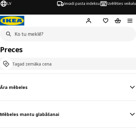
LV
Ievadi pasta indeksu
Izvēlēties veikalu
Hej!
Pierakstīties
Pirkumu saraks
Pirkumu 
Preces
Tagad zemāka cena
Āra mēbeles
Mēbeles mantu glabāšanai