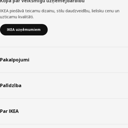
Kopā par veiksmīgu uzņēmējdarbību
IKEA piedāvā teicamu dizainu, stilu daudzveidību, lielisku cenu un
uzticamu kvalitāti.
IKEA uzņēmumiem
Pakalpojumi
Palīdzība
Par IKEA