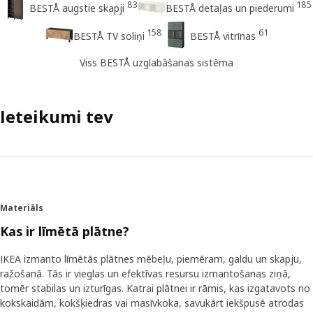
83
185
BESTÅ augstie skapji
BESTÅ detaļas un piederumi
158
61
BESTÅ TV soliņi
BESTÅ vitrīnas
Viss BESTÅ uzglabāšanas sistēma
Ieteikumi tev
Materiāls
Kas ir līmētā plātne?
IKEA izmanto līmētās plātnes mēbeļu, piemēram, galdu un skapju,
ražošanā. Tās ir vieglas un efektīvas resursu izmantošanas ziņā,
tomēr stabilas un izturīgas. Katrai plātnei ir rāmis, kas izgatavots no
kokskaidām, kokšķiedras vai masīvkoka, savukārt iekšpusē atrodas