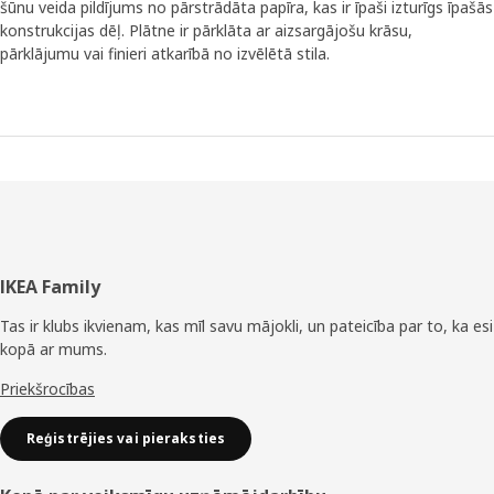
šūnu veida pildījums no pārstrādāta papīra, kas ir īpaši izturīgs īpašās
konstrukcijas dēļ. Plātne ir pārklāta ar aizsargājošu krāsu,
pārklājumu vai finieri atkarībā no izvēlētā stila.
Kājene
IKEA Family
Tas ir klubs ikvienam, kas mīl savu mājokli, un pateicība par to, ka esi
kopā ar mums.
Priekšrocības
Reģistrējies vai pieraksties