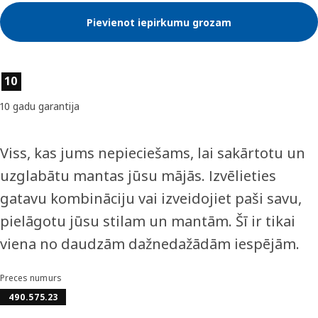
Pievienot iepirkumu grozam
Preces īpašības
10
10 gadu garantija
Viss, kas jums nepieciešams, lai sakārtotu un
uzglabātu mantas jūsu mājās. Izvēlieties
gatavu kombināciju vai izveidojiet paši savu,
pielāgotu jūsu stilam un mantām. Šī ir tikai
viena no daudzām dažnedažādām iespējām.
Preces numurs
490.575.23