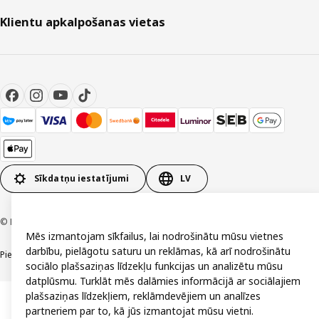
Klientu apkalpošanas vietas
Sīkdatņu iestatījumi
LV
© Inter IKEA Systems B.V. 1999-2026
Mēs izmantojam sīkfailus, lai nodrošinātu mūsu vietnes
darbību, pielāgotu saturu un reklāmas, kā arī nodrošinātu
Piekļūstamība
Vispārīgi noteikumi
Privātuma un sīkdatņu politika
Kontakti
sociālo plašsaziņas līdzekļu funkcijas un analizētu mūsu
datplūsmu. Turklāt mēs dalāmies informācijā ar sociālajiem
plašsaziņas līdzekļiem, reklāmdevējiem un analīzes
partneriem par to, kā jūs izmantojat mūsu vietni.