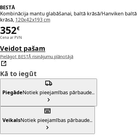
BESTÅ
Kombinācija mantu glabāšanai, baltā krāsā/Hanviken baltā
krāsā,
120x42x193 cm
Cena 352€
352
€
Cena ar PVN
Veidot pašam
Pielāgot BESTÅ risinājumu plānotājā
Kā to iegūt
Piegāde
Notiek pieejamības pārbaude...
Veikals
Notiek pieejamības pārbaude...