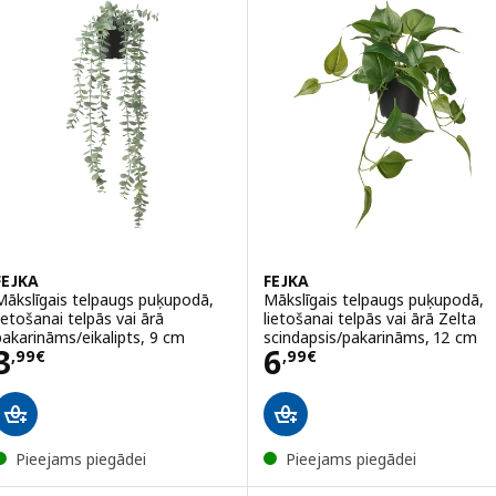
FEJKA
FEJKA
Mākslīgais telpaugs puķupodā,
Mākslīgais telpaugs puķupodā,
lietošanai telpās vai ārā
lietošanai telpās vai ārā Zelta
pakarināms/eikalipts, 9 cm
scindapsis/pakarināms, 12 cm
Cena 3,99€
Cena 6,99€
3
6
,
99
€
,
99
€
Pieejams piegādei
Pieejams piegādei