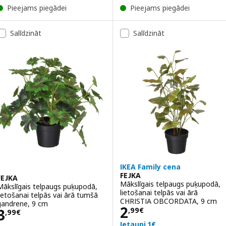
Pieejams piegādei
Pieejams piegādei
Salīdzināt
Salīdzināt
IKEA Family cena
FEJKA
FEJKA
Mākslīgais telpaugs puķupodā,
Mākslīgais telpaugs puķupodā,
lietošanai telpās vai ārā
lietošanai telpās vai ārā tumšā
CHRISTIA OBCORDATA, 9 cm
gandrene, 9 cm
Cena 2,99€
2
Cena 3,99€
3
,
99
€
,
99
€
Ietaupi 1€