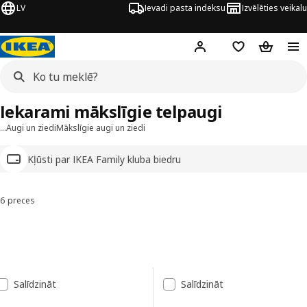
LV
Ievadi pasta indeksu
Izvēlēties veikalu
Hej!
Pierakstīties
Pirkumu saraks
Pirkumu 
Iekarami mākslīgie telpaugi
…
Augi un ziedi
Mākslīgie augi un ziedi
Kļūsti par IKEA Family kluba biedru
6 preces
Kārtot un filtrēt
Pāriet uz rezultātiem
Rezultātu saraksts
Salīdzināt
Salīdzināt