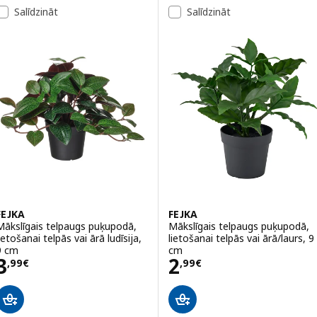
Salīdzināt
Salīdzināt
FEJKA
FEJKA
Mākslīgais telpaugs puķupodā,
Mākslīgais telpaugs puķupodā,
ietošanai telpās vai ārā ludīsija,
lietošanai telpās vai ārā/laurs, 9
9 cm
cm
Cena 3,99€
Cena 2,99€
3
2
,
99
€
,
99
€