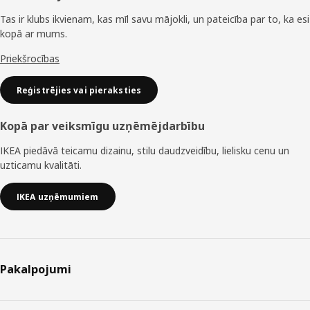
Tas ir klubs ikvienam, kas mīl savu mājokli, un pateicība par to, ka esi
kopā ar mums.
Priekšrocības
Reģistrējies vai pieraksties
Kopā par veiksmīgu uzņēmējdarbību
IKEA piedāvā teicamu dizainu, stilu daudzveidību, lielisku cenu un
uzticamu kvalitāti.
IKEA uzņēmumiem
Pakalpojumi