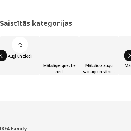
Saistītās kategorijas
Izlaist preču kategoriju sarakstu
Augi un ziedi
Mākslīgie grieztie
Mākslīgo augu
Māk
ziedi
vainagi un vītnes
Kājene
IKEA Family