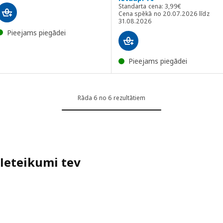
Standarta cena: 3,9
Standarta cena:
3
,
99
€
Cena spēkā no 20.07.2026 līdz
31.08.2026
Pieejams piegādei
Pieejams piegādei
Rāda 6 no 6 rezultātiem
Ieteikumi tev