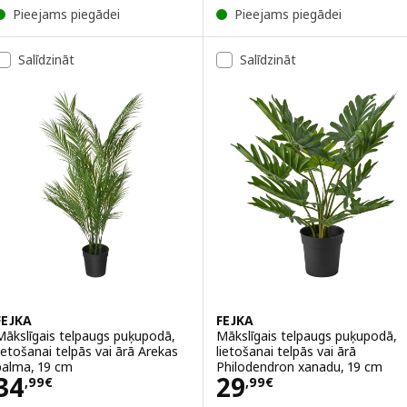
Pieejams piegādei
Pieejams piegādei
Salīdzināt
Salīdzināt
FEJKA
FEJKA
Mākslīgais telpaugs puķupodā,
Mākslīgais telpaugs puķupodā,
lietošanai telpās vai ārā Arekas
lietošanai telpās vai ārā
palma, 19 cm
Philodendron xanadu, 19 cm
Cena 34,99€
Cena 29,99€
34
29
,
99
€
,
99
€