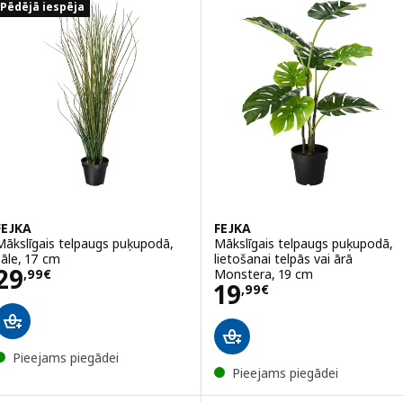
Pēdējā iespēja
FEJKA
FEJKA
Mākslīgais telpaugs puķupodā,
Mākslīgais telpaugs puķupodā,
zāle, 17 cm
lietošanai telpās vai ārā
Cena 29,99€
29
Monstera, 19 cm
,
99
€
Cena 19,99€
19
,
99
€
Pieejams piegādei
Pieejams piegādei