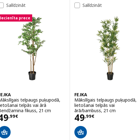
Salīdzināt
Salīdzināt
Iecienīta prece
FEJKA
FEJKA
Mākslīgais telpaugs puķupodā,
Mākslīgais telpaugs puķupodā,
lietošanai telpās vai ārā
lietošanai telpās vai
Bendžamina fikuss, 21 cm
ārā/bambuss, 21 cm
Cena 49,99€
Cena 49,99€
49
49
,
99
€
,
99
€