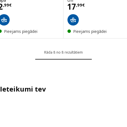
lapa
cm
Cena 2,99€
Cena 17,99€
2
17
,
99
€
,
99
€
Pieejams piegādei
Pieejams piegādei
Rāda 8 no 8 rezultātiem
Ieteikumi tev