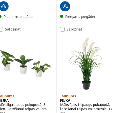
Pieejams piegādei
Pieejams piegādei
Salīdzināt
Salīdzināt
Jaunums
Jaunums
FEJKA
FEJKA
Mākslīgais augs puķupodā, 3
Mākslīgais telpaugs puķupodā,
ien., lietošanai telpās vai ārā
lietošanai telpās vai ārā/zāle, 17