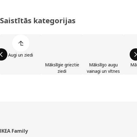
Saistītās kategorijas
Izlaist preču kategoriju sarakstu
Augi un ziedi
Mākslīgie grieztie
Mākslīgo augu
Māk
ziedi
vainagi un vītnes
Kājene
IKEA Family