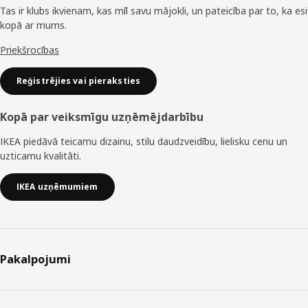
Tas ir klubs ikvienam, kas mīl savu mājokli, un pateicība par to, ka esi
kopā ar mums.
Priekšrocības
Reģistrējies vai pieraksties
Kopā par veiksmīgu uzņēmējdarbību
IKEA piedāvā teicamu dizainu, stilu daudzveidību, lielisku cenu un
uzticamu kvalitāti.
IKEA uzņēmumiem
Pakalpojumi