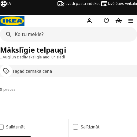
LV
Ievadi pasta indeksu
Izvēlēties veikalu
Hej!
Pierakstīties
Pirkumu saraks
Pirkumu 
Mākslīgie telpaugi
…
Augi un ziedi
Mākslīgie augi un ziedi
Tagad zemāka cena
8 preces
Kārtot un filtrēt
Pāriet uz rezultātiem
Rezultātu saraksts
Salīdzināt
Salīdzināt