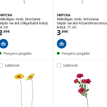
SMYCKA
SMYCKA
Mākslīgais zieds, lietošanai
Mākslīgais zieds, lietošanai
telpās vai ārā Dālija/baltā krāsā,
telpās vai ārā Krizantēma/ceriņ
66 cm
krāsā, 71 cm
Cena 2,99€
Cena 3,99€
2
3
,
99
€
,
99
€
Pieejams piegādei
Pieejams piegādei
Salīdzināt
Salīdzināt