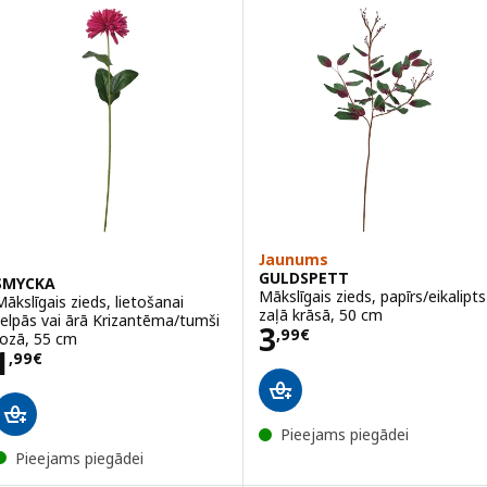
Jaunums
GULDSPETT
SMYCKA
Mākslīgais zieds, papīrs/eikalipts
Mākslīgais zieds, lietošanai
zaļā krāsā, 50 cm
telpās vai ārā Krizantēma/tumši
Cena 3,99€
3
,
99
€
rozā, 55 cm
Cena 1,99€
1
,
99
€
Pieejams piegādei
Pieejams piegādei