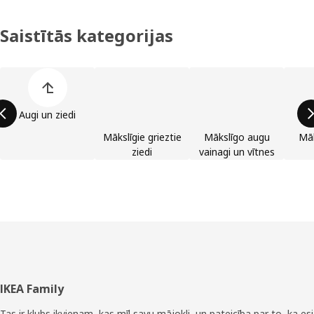
Saistītās kategorijas
Izlaist preču kategoriju sarakstu
Augi un ziedi
Mākslīgie grieztie
Mākslīgo augu
Māk
ziedi
vainagi un vītnes
Kājene
IKEA Family
Tas ir klubs ikvienam, kas mīl savu mājokli, un pateicība par to, ka esi