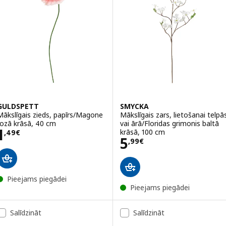
GULDSPETT
SMYCKA
Mākslīgais zieds, papīrs/Magone
Mākslīgais zars, lietošanai telpā
rozā krāsā, 40 cm
vai ārā/Floridas grimonis baltā
Cena 1,49€
1
krāsā, 100 cm
,
49
€
Cena 5,99€
5
,
99
€
Pieejams piegādei
Pieejams piegādei
Salīdzināt
Salīdzināt