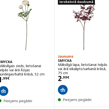
Ierobežotā daudzumā
Jaunums
SMYCKA
SMYCKA
Mākslīgā lapa, lietošanai telpās
Mākslīgais zieds, lietošanai
vai ārā eikalipts/sarkanā krāsā,
telpās vai ārā Āzijas
75 cm
gundegas/baltā krāsā, 52 cm
Cena 2,99€
2
Cena 1,99€
1
,
99
€
,
99
€
Pieejams piegādei
Pieejams piegādei