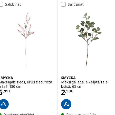
Salīdzināt
Salīdzināt
SMYCKA
SMYCKA
Mākslīgais zieds, ķiršu ziedi/rozā
Mākslīgā lapa, eikalipts/zaļā
krāsā, 130 cm
krāsā, 65 cm
Cena 6,99€
Cena 2,99€
6
2
,
99
€
,
99
€
Pieejams piegādei
Pieejams piegādei