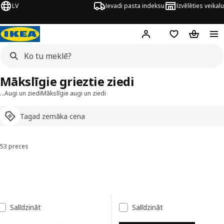
LV
Ievadi pasta indeksu
Izvēlēties veikalu
Hej!
Pierakstīties
Pirkumu saraks
Pirkumu 
Mākslīgie grieztie ziedi
…
Augi un ziedi
Mākslīgie augi un ziedi
Tagad zemāka cena
53 preces
Kārtot un filtrēt
Pāriet uz rezultātiem
Rezultātu saraksts
Salīdzināt
Salīdzināt