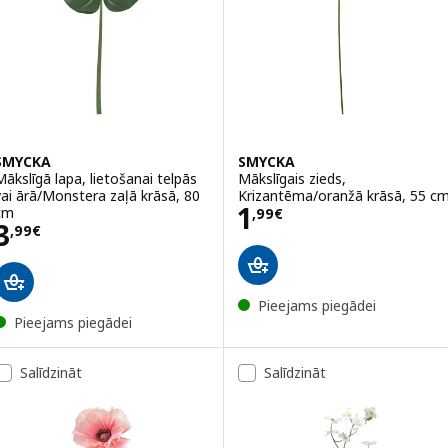
SMYCKA
SMYCKA
Mākslīgā lapa, lietošanai telpās
Mākslīgais zieds,
vai ārā/Monstera zaļā krāsā, 80
Krizantēma/oranžā krāsā, 55 c
Cena 1,99€
1
cm
,
99
€
Cena 3,99€
3
,
99
€
Pieejams piegādei
Pieejams piegādei
Salīdzināt
Salīdzināt