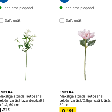
Pieejams piegādei
Pieejams piegādei
Salīdzināt
Salīdzināt
SMYCKA
SMYCKA
Mākslīgais zieds, lietošanai
Mākslīgais zieds, lietošanai
telpās vai ārā Lizantes/baltā
telpās vai ārā/Dālija rozā krāsā,
krāsā, 60 cm
30 cm
Cena 1,99€
1
Cena 0,40€
,
99
€
0
,
40
€