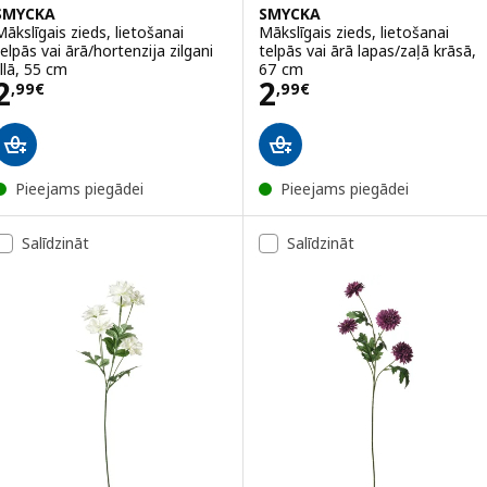
SMYCKA
SMYCKA
Mākslīgais zieds, lietošanai
Mākslīgais zieds, lietošanai
telpās vai ārā/hortenzija zilgani
telpās vai ārā lapas/zaļā krāsā,
illā, 55 cm
67 cm
Cena 2,99€
Cena 2,99€
2
2
,
99
€
,
99
€
Pieejams piegādei
Pieejams piegādei
Salīdzināt
Salīdzināt