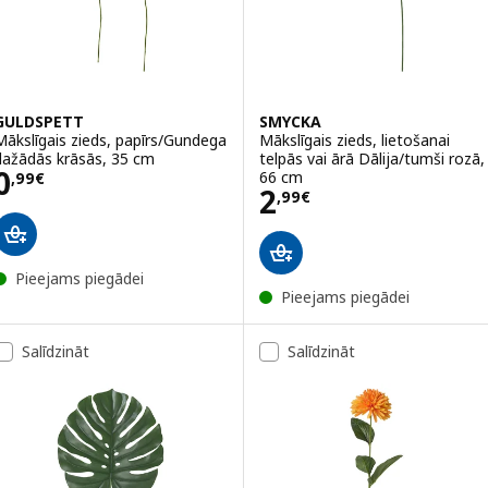
GULDSPETT
SMYCKA
Mākslīgais zieds, papīrs/Gundega
Mākslīgais zieds, lietošanai
dažādās krāsās, 35 cm
telpās vai ārā Dālija/tumši rozā,
Cena 0,99€
0
66 cm
,
99
€
Cena 2,99€
2
,
99
€
Pieejams piegādei
Pieejams piegādei
Salīdzināt
Salīdzināt