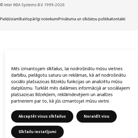
© Inter IKEA Systems B.V. 1999-2026
Piekļūstamība
Vispārīgi noteikumi
Privātuma un sīkdatņu politika
Kontakti
Mēs izmantojam sīkfailus, lai nodrošinātu mūsu vietnes
darbību, pielāgotu saturu un reklāmas, kā arī nodrošinātu
sociālo plašsaziņas līdzekļu funkcijas un analizētu mūsu
datplūsmu. Turklāt mēs dalāmies informācijā ar sociālajiem
plašsaziņas līdzekļiem, reklāmdevējiem un analīzes
partneriem par to, kā jūs izmantojat mūsu vietni.
Akceptēt visus sīkfailus
Noraidīt visu
Sīkfailu iestatījumi