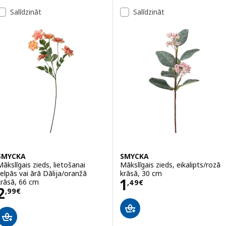
Salīdzināt
Salīdzināt
SMYCKA
SMYCKA
Mākslīgais zieds, lietošanai
Mākslīgais zieds, eikalipts/rozā
telpās vai ārā Dālija/oranžā
krāsā, 30 cm
Cena 1,49€
1
krāsā, 66 cm
,
49
€
Cena 2,99€
2
,
99
€