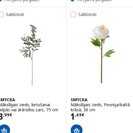
Salīdzināt
Salīdzināt
SMYCKA
SMYCKA
Mākslīgais zieds, lietošanai
Mākslīgais zieds, Peonija/baltā
telpās vai ārā/olīvu zars, 75 cm
krāsā, 30 cm
Cena 3,99€
Cena 1,49€
3
1
,
99
€
,
49
€