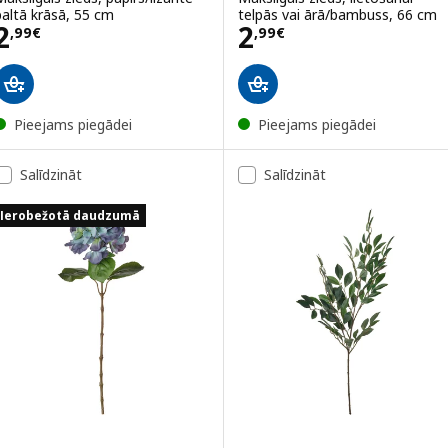
baltā krāsā, 55 cm
telpās vai ārā/bambuss, 66 cm
Cena 2,99€
Cena 2,99€
2
2
,
99
€
,
99
€
Pieejams piegādei
Pieejams piegādei
Salīdzināt
Salīdzināt
Ierobežotā daudzumā