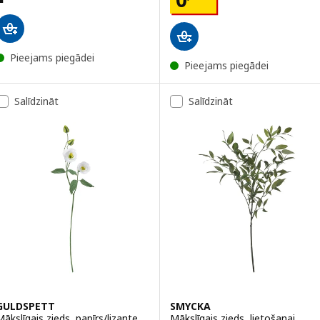
Pieejams piegādei
Pieejams piegādei
Salīdzināt
Salīdzināt
GULDSPETT
SMYCKA
Mākslīgais zieds, papīrs/lizante
Mākslīgais zieds, lietošanai