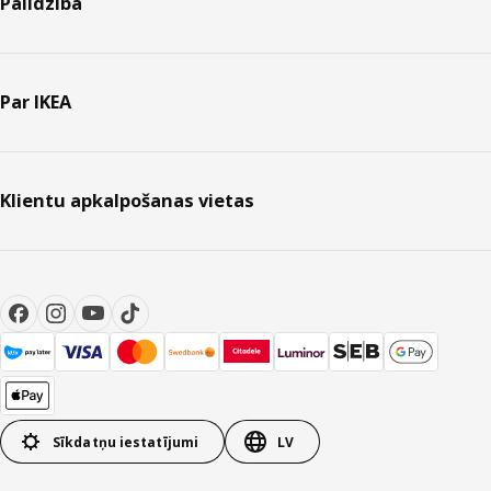
Palīdzība
Par IKEA
Klientu apkalpošanas vietas
Sīkdatņu iestatījumi
LV