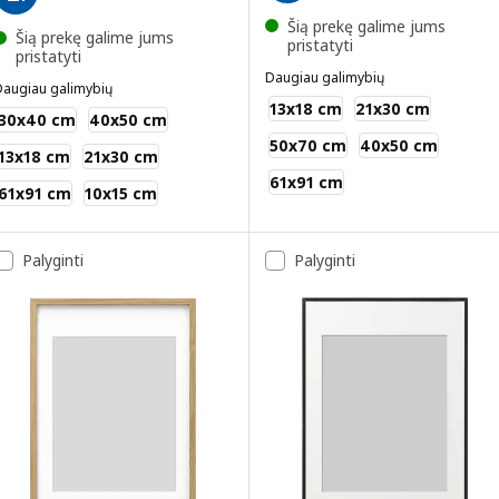
Šią prekę galime jums
Šią prekę galime jums
pristatyti
pristatyti
Daugiau galimybių
Daugiau galimybių
KNOPPÄNG
13x18 cm
21x30 cm
RÖDALM
30x40 cm
40x50 cm
50x70 cm
40x50 cm
13x18 cm
21x30 cm
61x91 cm
61x91 cm
10x15 cm
Palyginti
Palyginti