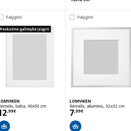
Palyginti
Palyginti
Paskutinė galimybė įsigyti
LOMVIKEN
LOMVIKEN
Rėmelis, balta, 40x50 cm
Rėmelis, aliuminis, 32x32 cm
Kaina 12,99€
Kaina 7,99€
12
7
,
99
€
,
99
€