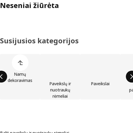
Neseniai žiūrėta
Susijusios kategorijos
Praleisti produktų kategorijų sąrašą
Namų
dekoravimas
Paveikslų ir
Paveikslai
nuotraukų
p
rėmeliai
Balti paveikslų ir nuotraukų rėmeliai