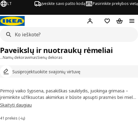
LT
Įveskite savo pašto kodą
Pasirinkite prekybos vietą
Hej!
Prisijungti
Pageidavimų są
Pirkinių 
Paveikslų ir nuotraukų rėmeliai
…
Namų dekoravimas
Sienų dekoras
Susiprojektuokite svajonių virtuvę
Pirmoji vaiko šypsena, pasakiškas saulėlydis, juokinga grimasa –
įrėminkite užfiksuotas akimirkas ir būsite apsupti prasmės bei mielų
prisiminimų. Ar norėtumėte jaukių medienos rašto, ryškiaspalvių, ar
Skaityti daugiau
blizgių metalinių rėmelių, pas mus rasite, ko reikia. Be to, galėsite
įrėminti ne tik nuotraukas, bet ir paveikslus, plakatus, atvirukus.
41 prekės (-ių)
Rūšiuoti ir filtruoti