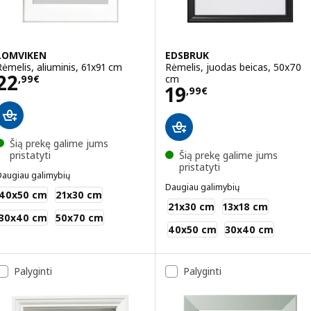
LOMVIKEN
EDSBRUK
Rėmelis, aliuminis, 61x91 cm
Rėmelis, juodas beicas, 50x70
Kaina 22,99€
22
cm
,
99
€
Kaina 19,99€
19
,
99
€
Šią prekę galime jums
pristatyti
Šią prekę galime jums
pristatyti
Daugiau galimybių
LOMVIKEN
Daugiau galimybių
40x50 cm
21x30 cm
EDSBRUK
21x30 cm
13x18 cm
30x40 cm
50x70 cm
40x50 cm
30x40 cm
Palyginti
Palyginti