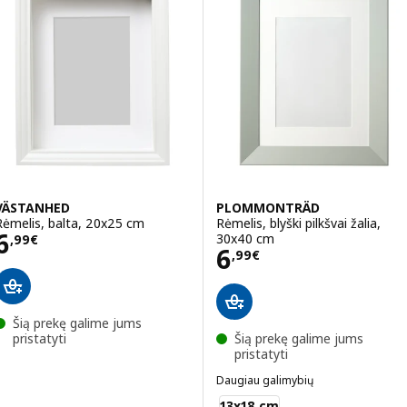
VÄSTANHED
PLOMMONTRÄD
Rėmelis, balta, 20x25 cm
Rėmelis, blyški pilkšvai žalia,
Kaina 6,99€
6
30x40 cm
,
99
€
Kaina 6,99€
6
,
99
€
Šią prekę galime jums
pristatyti
Šią prekę galime jums
pristatyti
Daugiau galimybių
PLOMMONTRÄD
13x18 cm