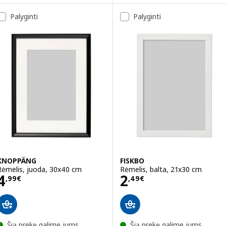
Palyginti
Palyginti
KNOPPÄNG
FISKBO
Rėmelis, juoda, 30x40 cm
Rėmelis, balta, 21x30 cm
Kaina 4,99€
Kaina 2,49€
4
2
,
99
€
,
49
€
Šią prekę galime jums
Šią prekę galime jums