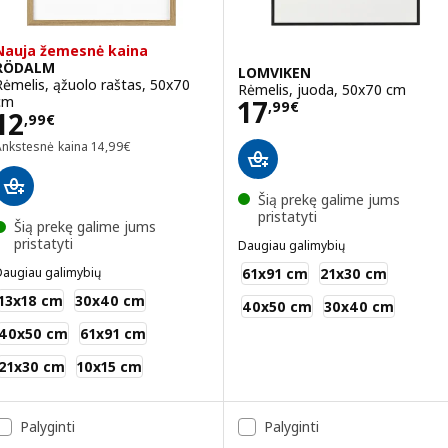
Nauja žemesnė kaina
RÖDALM
LOMVIKEN
Rėmelis, ąžuolo raštas, 50x70
Rėmelis, juoda, 50x70 cm
Kaina 17,99€
cm
17
,
99
€
Kaina 12,99€
12
,
99
€
Ankstesnė kaina 14,99€
Ankstesnė kaina
14
,
99
€
Šią prekę galime jums
pristatyti
Šią prekę galime jums
pristatyti
Daugiau galimybių
LOMVIKEN
61x91 cm
21x30 cm
Daugiau galimybių
RÖDALM
13x18 cm
30x40 cm
40x50 cm
30x40 cm
40x50 cm
61x91 cm
21x30 cm
10x15 cm
Palyginti
Palyginti