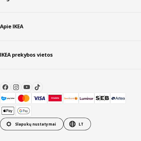
Apie IKEA
IKEA prekybos vietos
Slapukų nustatymai
LT