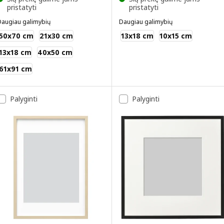
pristatyti
pristatyti
Daugiau galimybių
Daugiau galimybių
KNOPPÄNG
FISKBO
50x70 cm
21x30 cm
13x18 cm
10x15 cm
13x18 cm
40x50 cm
61x91 cm
Palyginti
Palyginti