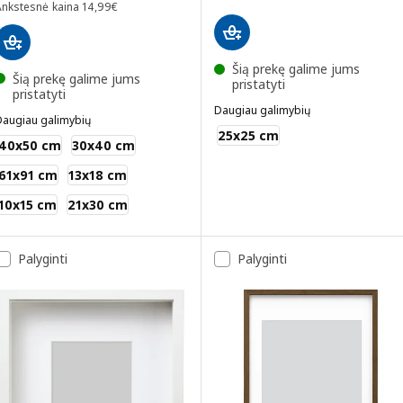
Ankstesnė kaina 14,99€
Ankstesnė kaina
14
,
99
€
Šią prekę galime jums
Šią prekę galime jums
pristatyti
pristatyti
Daugiau galimybių
Daugiau galimybių
SANNAHED
25x25 cm
RÖDALM
40x50 cm
30x40 cm
61x91 cm
13x18 cm
10x15 cm
21x30 cm
Palyginti
Palyginti