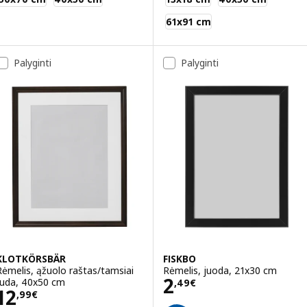
61x91 cm
Palyginti
Palyginti
KLOTKÖRSBÄR
FISKBO
Rėmelis, ąžuolo raštas/tamsiai
Rėmelis, juoda, 21x30 cm
Kaina 2,49€
2
ruda, 40x50 cm
,
49
€
Kaina 12,99€
12
,
99
€