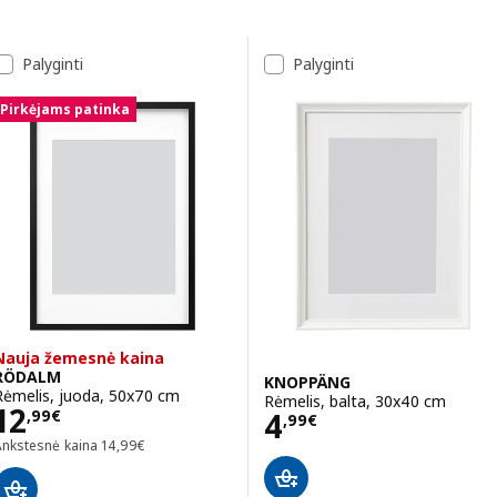
Pereiti prie rezultatų
Rezultatų sąrašas
Palyginti
Palyginti
Pirkėjams patinka
Nauja žemesnė kaina
RÖDALM
KNOPPÄNG
Rėmelis, juoda, 50x70 cm
Rėmelis, balta, 30x40 cm
Kaina 12,99€
12
Kaina 4,99€
4
,
99
€
,
99
€
Ankstesnė kaina 14,99€
Ankstesnė kaina
14
,
99
€