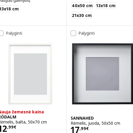
Daugiau galimybių
HÄCKHAGTORN
40x50 cm
13x18 cm
LLEVAD
13x18 cm
21x30 cm
Palyginti
Palyginti
Nauja žemesnė kaina
RÖDALM
SANNAHED
Rėmelis, balta, 50x70 cm
Rėmelis, juoda, 50x50 cm
Kaina 12,99€
12
Kaina 17,99€
17
,
99
€
,
99
€