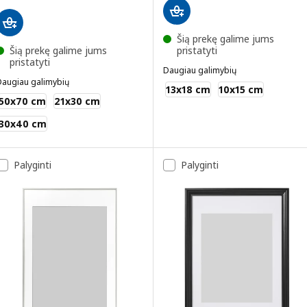
Šią prekę galime jums
Šią prekę galime jums
pristatyti
pristatyti
Daugiau galimybių
Daugiau galimybių
FISKBO
13x18 cm
10x15 cm
KLOTKÖRSBÄR
50x70 cm
21x30 cm
30x40 cm
Palyginti
Palyginti