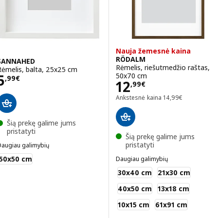
Nauja žemesnė kaina
RÖDALM
SANNAHED
Rėmelis, riešutmedžio raštas,
Rėmelis, balta, 25x25 cm
Kaina 5,99€
50x70 cm
5
,
99
€
Kaina 12,99€
12
,
99
€
Ankstesnė kaina 14
Ankstesnė kaina
14
,
99
€
Šią prekę galime jums
pristatyti
Šią prekę galime jums
pristatyti
Daugiau galimybių
SANNAHED
50x50 cm
Daugiau galimybių
RÖDALM
30x40 cm
21x30 cm
40x50 cm
13x18 cm
10x15 cm
61x91 cm