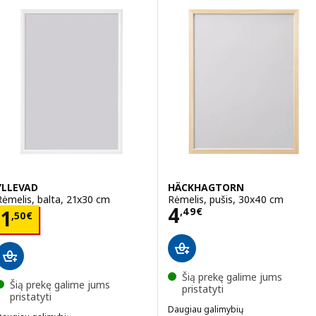
YLLEVAD
HÄCKHAGTORN
Rėmelis, balta, 21x30 cm
Rėmelis, pušis, 30x40 cm
Kaina 4,49€
4
Kaina 1,50€
,
49
€
1
,
50
€
Šią prekę galime jums
Šią prekę galime jums
pristatyti
pristatyti
Daugiau galimybių