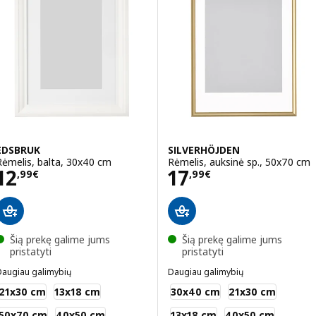
EDSBRUK
SILVERHÖJDEN
Rėmelis, balta, 30x40 cm
Rėmelis, auksinė sp., 50x70 cm
Kaina 12,99€
Kaina 17,99€
12
17
,
99
€
,
99
€
Šią prekę galime jums
Šią prekę galime jums
pristatyti
pristatyti
Daugiau galimybių
Daugiau galimybių
EDSBRUK
SILVERHÖJDEN
21x30 cm
13x18 cm
30x40 cm
21x30 cm
50x70 cm
40x50 cm
13x18 cm
40x50 cm