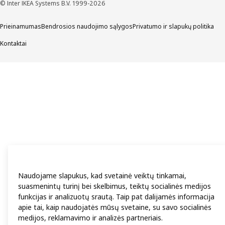
© Inter IKEA Systems B.V. 1999-2026
Prieinamumas
Bendrosios naudojimo sąlygos
Privatumo ir slapukų politika
Kontaktai
Naudojame slapukus, kad svetainė veiktų tinkamai,
suasmenintų turinį bei skelbimus, teiktų socialinės medijos
funkcijas ir analizuotų srautą. Taip pat dalijamės informacija
apie tai, kaip naudojatės mūsų svetaine, su savo socialinės
medijos, reklamavimo ir analizės partneriais.