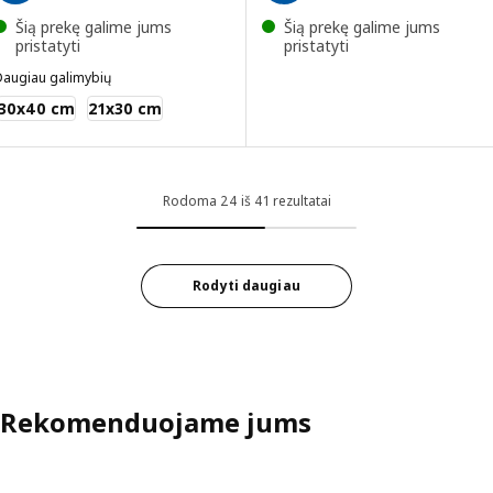
Šią prekę galime jums
Šią prekę galime jums
pristatyti
pristatyti
Daugiau galimybių
LOMVIKEN
30x40 cm
21x30 cm
Rodoma 24 iš 41 rezultatai
Rodyti daugiau
Rekomenduojame jums