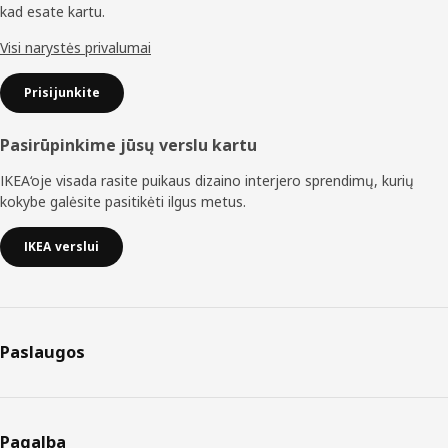
kad esate kartu.
Visi narystės privalumai
Prisijunkite
Pasirūpinkime jūsų verslu kartu
IKEA‘oje visada rasite puikaus dizaino interjero sprendimų, kurių
kokybe galėsite pasitikėti ilgus metus.
IKEA verslui
Paslaugos
Pagalba