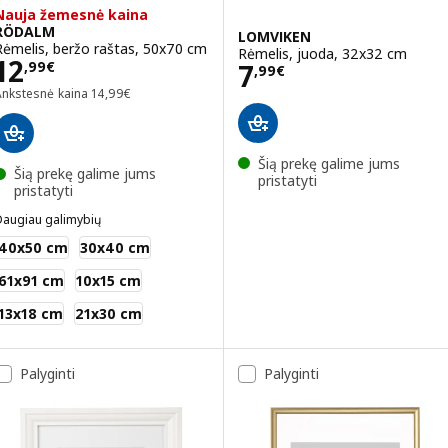
Nauja žemesnė kaina
RÖDALM
LOMVIKEN
Rėmelis, beržo raštas, 50x70 cm
Rėmelis, juoda, 32x32 cm
Kaina 12,99€
12
Kaina 7,99€
7
,
99
€
,
99
€
Ankstesnė kaina 14,99€
Ankstesnė kaina
14
,
99
€
Šią prekę galime jums
Šią prekę galime jums
pristatyti
pristatyti
Daugiau galimybių
RÖDALM
40x50 cm
30x40 cm
61x91 cm
10x15 cm
13x18 cm
21x30 cm
Palyginti
Palyginti