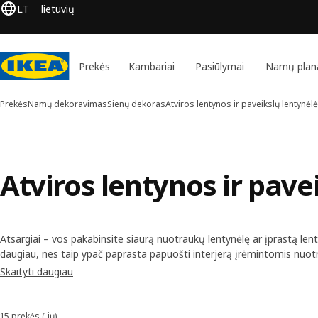
LT
lietuvių
Prekės
Kambariai
Pasiūlymai
Namų plan
Prekės
Namų dekoravimas
Sienų dekoras
Atviros lentynos ir paveikslų lentynėl
Atviros lentynos ir pave
Atsargiai – vos pakabinsite siaurą nuotraukų lentynėlę ar įprastą lent
daugiau, nes taip ypač paprasta papuošti interjerą įrėmintomis nuo
plokštelėmis ar kuo tik sugalvosite, tereikės gražiai sugrupuoti daiktu
Skaityti daugiau
15 prekės (-ių)