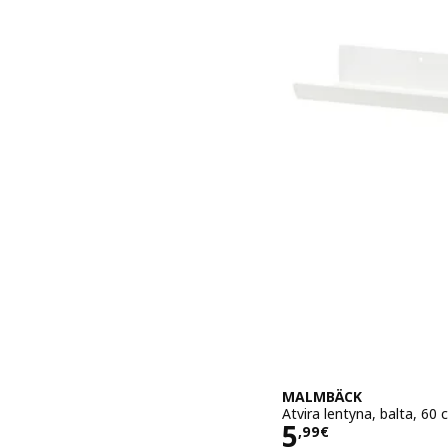
MALMBÄCK
Atvira lentyna, balta, 60
Kaina 5,99€
5
,
99
€