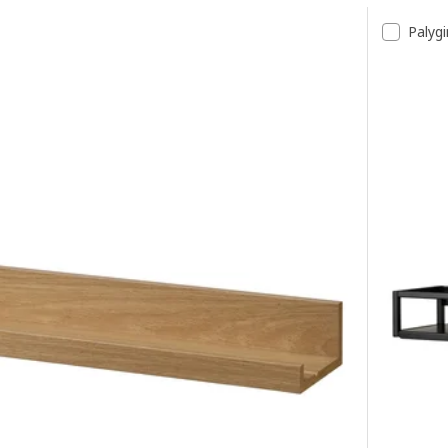
šas
Palygi