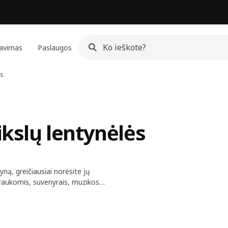
avimas
Paslaugos
ės
ikslų lentynėlės
yną, greičiausiai norėsite jų
traukomis, suvenyrais, muzikos
s. Ir be daugybės skylių sienose.