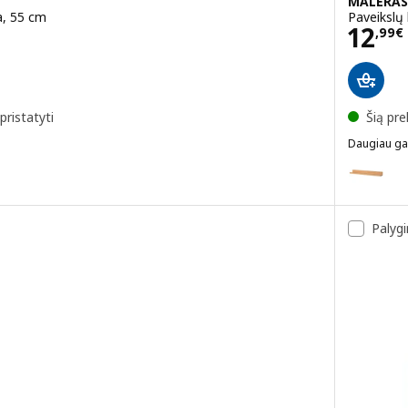
MÅLERÅS
a, 55 cm
Paveikslų
Kain
12
,
99
€
pristatyti
Šią pre
Daugiau ga
MÅLERÅS
eikslų lentynėlė, juoda, 115 cm
Variantai
Palygi