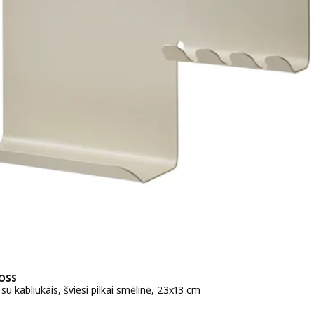
OSS
su kabliukais, šviesi pilkai smėlinė, 23x13 cm
a 1€