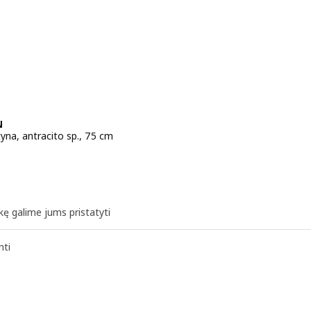
N
tyna, antracito sp., 75 cm
a 14,99€
kę galime jums pristatyti
nti