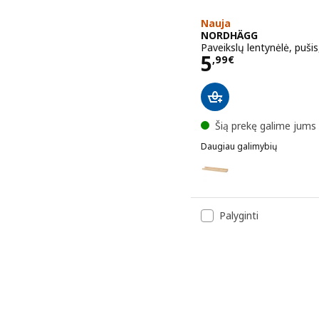
Nauja
NORDHÄGG
Paveikslų lentynėlė, puši
Kaina 5,99€
5
,
99
€
Šią prekę galime jums 
Daugiau galimybių
NORDHÄGG
Variantai NORDHÄGG, Pave
Palyginti