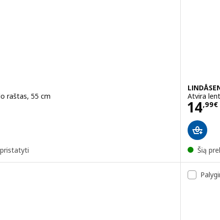
LINDÅSE
lo raštas, 55 cm
Atvira len
Kain
14
,
99
€
pristatyti
Šią pre
Palygi