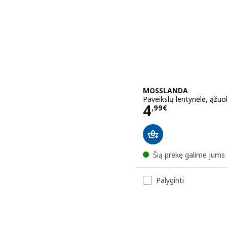
MOSSLANDA
Paveikslų lentynėlė, ąžuo
Kaina 4,99€
4
,
99
€
Šią prekę galime jums 
Palyginti