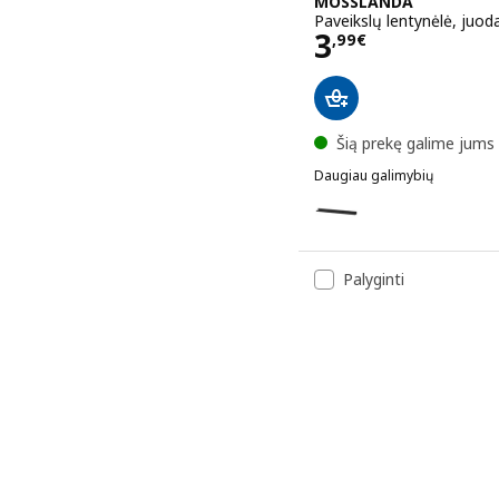
MOSSLANDA
Paveikslų lentynėlė, juod
Kaina 3,99€
3
,
99
€
Šią prekę galime jums 
Daugiau galimybių
MOSSLANDA
Variantai MOSSLANDA, Pav
Palyginti