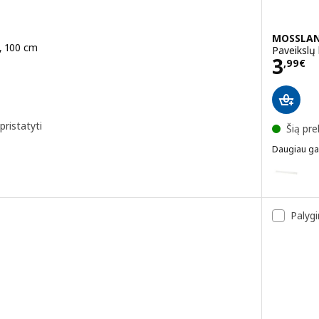
MOSSLA
s, 100 cm
Paveikslų 
Kain
3
,
99
€
pristatyti
Šią pre
Daugiau ga
MOSSLAND
ikslų lentynėlė, pušis, 45 cm
Variantai
Palygi