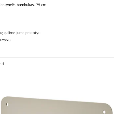
 lentynėlė, bambukas, 75 cm
a 12,99€
kę galime jums pristatyti
limybių
 MÅLERÅS, Paveikslų lentynėlė, bambukas, 55 cm
nti