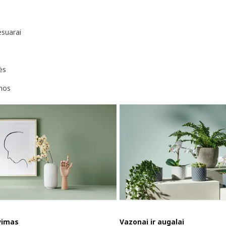
esuarai
ės
mos
vimas
Vazonai ir augalai