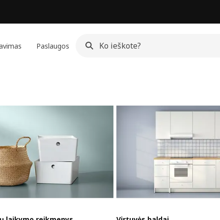
avimas
Paslaugos
ų laikymo reikmenys
Virtuvės baldai