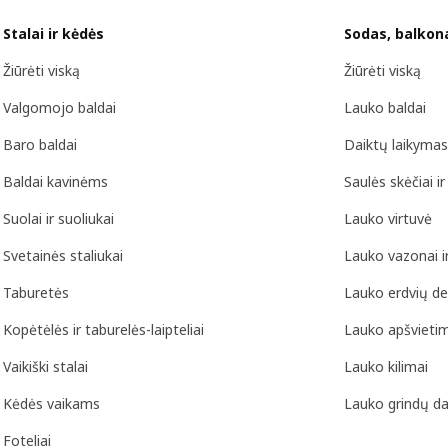
Stalai ir kėdės
Sodas, balkon
Žiūrėti viską
Žiūrėti viską
Valgomojo baldai
Lauko baldai
Baro baldai
Daiktų laikymas
Baldai kavinėms
Saulės skėčiai i
Suolai ir suoliukai
Lauko virtuvė
Svetainės staliukai
Lauko vazonai ir
Taburetės
Lauko erdvių d
Kopėtėlės ir taburelės-laipteliai
Lauko apšvieti
Vaikiški stalai
Lauko kilimai
Kėdės vaikams
Lauko grindų d
Foteliai