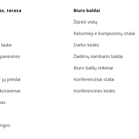
as, terasa
Biuro baldai
Žiūrėti viską
Rašomieji ir kompiuterių stalai
 lauke
Darbo kėdės
r pavėsinės
Žaidimų kambario baldai
Biuro baldų rinkiniai
 jų priedai
Konferenciniai stalai
ekoravimas
Konferencinės kėdės
mas
angos