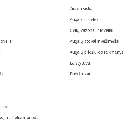
Žiūrėti viską
Augalai ir gėlės
Gėlių vazonai ir loveliai
loveliai
Augalų stovai ir vežimėliai
i
Augalų priežiūros reikmenys
Laistytuvai
ės
Purkštukai
s
cijos
, maišeliai ir priedai