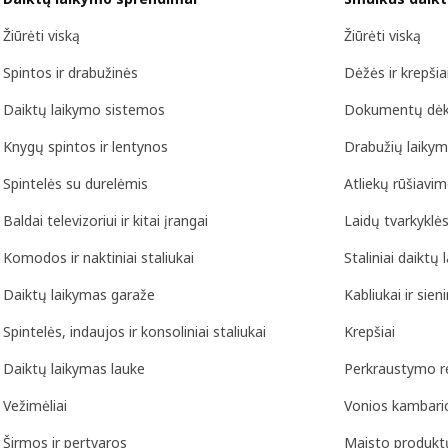
Žiūrėti viską
Žiūrėti viską
Spintos ir drabužinės
Dėžės ir krepšia
Daiktų laikymo sistemos
Dokumentų dėkla
Knygų spintos ir lentynos
Drabužių laiky
Spintelės su durelėmis
Atliekų rūšiavi
Baldai televizoriui ir kitai įrangai
Laidų tvarkyklės
Komodos ir naktiniai staliukai
Staliniai daiktų
Daiktų laikymas garaže
Kabliukai ir sie
Spintelės, indaujos ir konsoliniai staliukai
Krepšiai
Daiktų laikymas lauke
Perkraustymo r
Vežimėliai
Vonios kambario
Širmos ir pertvaros
Maisto produkt