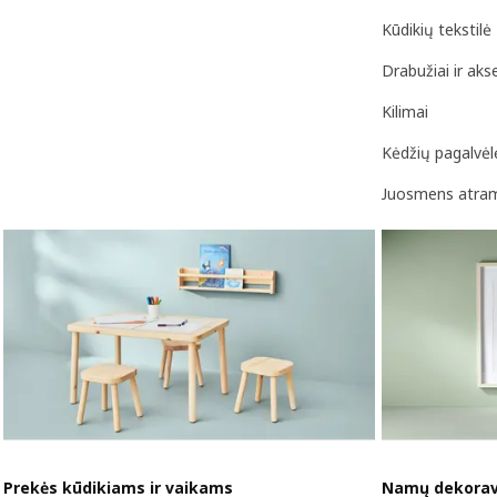
Kūdikių tekstilė
Drabužiai ir aks
Kilimai
Kėdžių pagalvėl
Juosmens atra
Prekės kūdikiams ir vaikams
Namų dekora