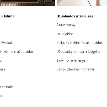
ir kilimai
Užuolaidos ir žaliuzės
Žiūrėti viską
Užuolaidos
užvalkalai
Žaliuzės ir ritininės užuolaidos
ė, kilimai ir užuolaidos
Užuolaidų karnizai ir bėgeliai
ės
Siuvimo reikmenys
salai
Langų plėvelės ir priedai
 tekstilė
mas