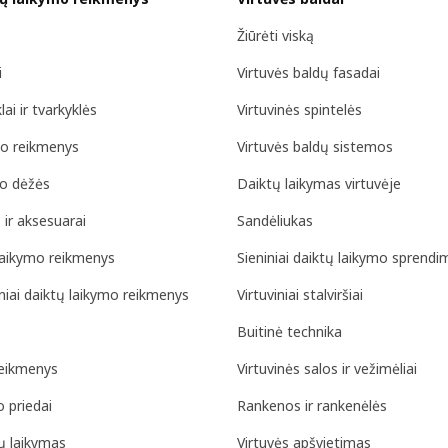
Žiūrėti viską
i
Virtuvės baldų fasadai
i ir tvarkyklės
Virtuvinės spintelės
mo reikmenys
Virtuvės baldų sistemos
mo dėžės
Daiktų laikymas virtuvėje
 ir aksesuarai
Sandėliukas
 laikymo reikmenys
Sieniniai daiktų laikymo sprendi
niniai daiktų laikymo reikmenys
Virtuviniai stalviršiai
Buitinė technika
eikmenys
Virtuvinės salos ir vežimėliai
 priedai
Rankenos ir rankenėlės
ų laikymas
Virtuvės apšvietimas