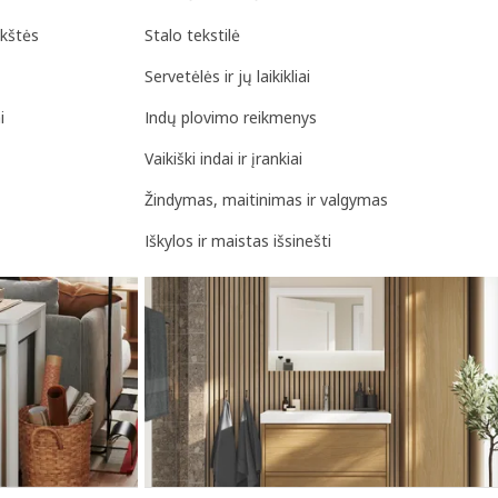
okštės
Stalo tekstilė
Servetėlės ir jų laikikliai
i
Indų plovimo reikmenys
Vaikiški indai ir įrankiai
Žindymas, maitinimas ir valgymas
Iškylos ir maistas išsinešti