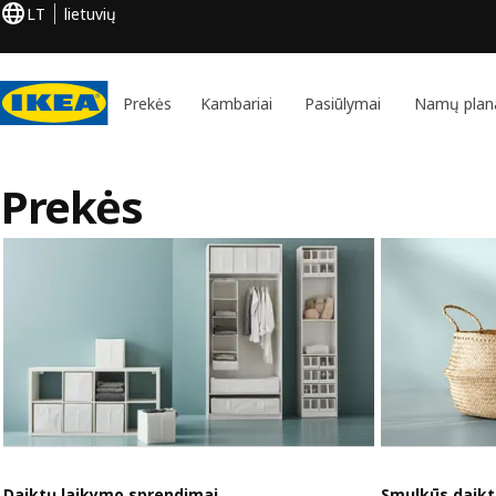
LT
lietuvių
Prekės
Kambariai
Pasiūlymai
Namų plan
Prekės
Daiktų laikymo sprendimai
Smulkūs daikt