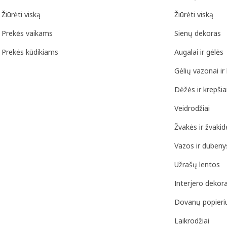
Žiūrėti viską
Žiūrėti viską
Prekės vaikams
Sienų dekoras
Prekės kūdikiams
Augalai ir gėlės
Gėlių vazonai ir 
Dėžės ir krepšia
Veidrodžiai
Žvakės ir žvakid
Vazos ir dubeny
Užrašų lentos
Interjero dekora
Dovanų popierius
Laikrodžiai