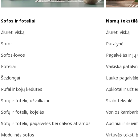
Sofos ir foteliai
Namų tekstilė 
Žiūrėti viską
Žiūrėti viską
Sofos
Patalynė
Sofos-lovos
Pagalvėlės ir jų 
Foteliai
Vaikiška patalyn
Šezlongai
Lauko pagalvėl
Pufai ir kojų kėdutės
Apklotai ir užtie
Sofų ir fotelių užvalkalai
Stalo tekstilė
Sofų ir fotelių kojelės
Vonios kambario
Sofų ir fotelių pagalvėlės bei galvos atramos
Audiniai ir siuvi
Modulinės sofos
Virtuvės tekstilė