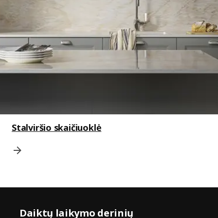
Stalviršio skaičiuoklė
Daiktų laikymo derinių