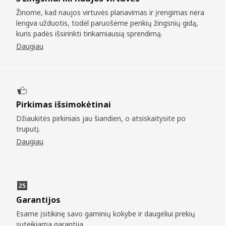
Žinome, kad naujos virtuvės planavimas ir įrengimas nėra
lengva užduotis, todėl paruošėme penkių žingsnių gidą,
kuris padės išsirinkti tinkamiausią sprendimą.
Daugiau
Pirkimas išsimokėtinai
Džiaukitės pirkiniais jau šiandien, o atsiskaitysite po
truputį.
Daugiau
Garantijos
Esame įsitikinę savo gaminių kokybe ir daugeliui prekių
suteikiama garantija.