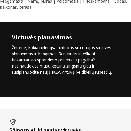
Miegamasis
|
Namų biuras
|
Valgomasis
|
Prieškambaris
|
Sodas,
balkonas, terasa
Virtuvės planavimas
Žinome, kokia nelengva užduotis yra naujos virtuvės
planavimas ir įrengimas. Renkantis ir ieškant
tinkamiausio sprendimo praverstų pagalba?
Pasinaudokite mūsų keturių žingsnių gidu ir
susiplanuokite naują IKEA virtuvę be didelių rūpesčių.
5 žingsniai iki naujos virtuvės