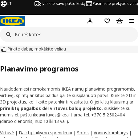
LT
Įveskite savo pašto kodą
Pasirinkite prekybos vietą
Hej!
Prisijungti
Pageidavimų są
Pirkinių 
Pirkite dabar, mokėkite vėliau
Planavimo programos
Naudodamiesi nemokamomis IKEA namų planavimo programomis,
virtuvę, spintą ar kitus baldus galite susiplanuoti patys. Kurkite 2D ir
3D projektus, kol liksite patenkinti rezultatu. O jei kiltų klausimų ar
prireiktų pagalbos dėl virtuvės baldų projekto
, susisiekite su
mumis el. paštu ikeavirtuves@ikea.lt arba tel. +370 5 2502404
(darbo dienomis, nuo 10 iki 13 val.).
Virtuvė
|
Daiktų laikymo sprendimai
|
Sofos
|
Vonios kambarys
|