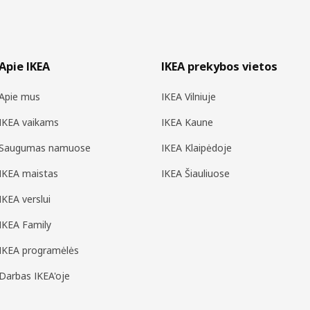
Apie IKEA
IKEA prekybos vietos
Apie mus
IKEA Vilniuje
IKEA vaikams
IKEA Kaune
Saugumas namuose
IKEA Klaipėdoje
IKEA maistas
IKEA Šiauliuose
IKEA verslui
IKEA Family
IKEA programėlės
Darbas IKEA'oje