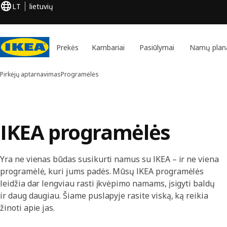
LT
lietuvių
Prekės
Kambariai
Pasiūlymai
Namų plan
Pirkėjų aptarnavimas
Programėlės
IKEA programėlės
Yra ne vienas būdas susikurti namus su IKEA – ir ne viena
programėlė, kuri jums padės. Mūsų IKEA programėlės
leidžia dar lengviau rasti įkvėpimo namams, įsigyti baldų
ir daug daugiau. Šiame puslapyje rasite viską, ką reikia
žinoti apie jas.