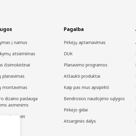
augos
Pagalba
tymas į namus
Pirkėjų aptarnavimas
akymų atsiėmimas
DUK
as išsimokėtinai
Planavimo programos
ių planavimas
Atšaukti produktai
ių montavimas
Kaip pas mus apsipirkti
ero dizaino paslauga
Bendrosios naudojimo sąlygos
iems asmenims
Pirkėjo gidai
pų matavimas
Atsarginės dalys
surinkimas