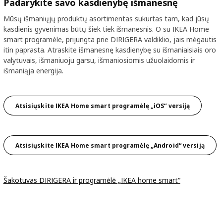
Padarykite savo kasdienybę išmanesnę
Mūsų išmaniųjų produktų asortimentas sukurtas tam, kad jūsų
kasdienis gyvenimas būtų šiek tiek išmanesnis. O su IKEA Home
smart programėle, prijungta prie DIRIGERA valdiklio, jais mėgautis
itin paprasta. Atraskite išmanesnę kasdienybę su išmaniaisiais oro
valytuvais, išmaniuoju garsu, išmaniosiomis užuolaidomis ir
išmaniąja energija.
Atsisiųskite IKEA Home smart programėlę „iOS“ versiją
Atsisiųskite IKEA Home smart programėlę „Android“ versiją
Šakotuvas DIRIGERA ir programėlė „IKEA home smart“