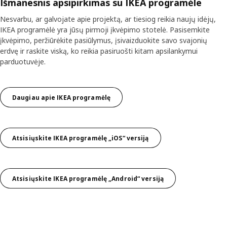
Išmanesnis apsipirkimas su IKEA programėle
Nesvarbu, ar galvojate apie projektą, ar tiesiog reikia naujų idėjų,
IKEA programėlė yra jūsų pirmoji įkvėpimo stotelė. Pasisemkite
įkvėpimo, peržiūrėkite pasiūlymus, įsivaizduokite savo svajonių
erdvę ir raskite viską, ko reikia pasiruošti kitam apsilankymui
parduotuvėje.
Daugiau apie IKEA programėlę
Atsisiųskite IKEA programėlę „iOS“ versiją
Atsisiųskite IKEA programėlę „Android“ versiją