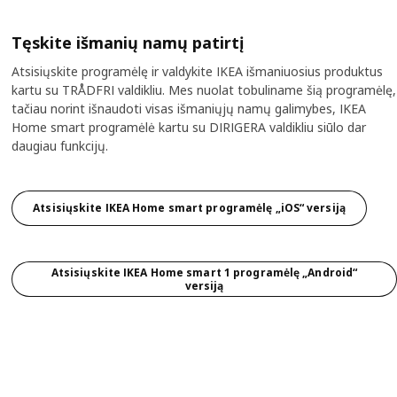
Tęskite išmanių namų patirtį
Atsisiųskite programėlę ir valdykite IKEA išmaniuosius produktus
kartu su TRÅDFRI valdikliu. Mes nuolat tobuliname šią programėlę,
tačiau norint išnaudoti visas išmaniųjų namų galimybes, IKEA
Home smart programėlė kartu su DIRIGERA valdikliu siūlo dar
daugiau funkcijų.
Atsisiųskite IKEA Home smart programėlę „iOS“ versiją
Atsisiųskite IKEA Home smart 1 programėlę „Android“
versiją