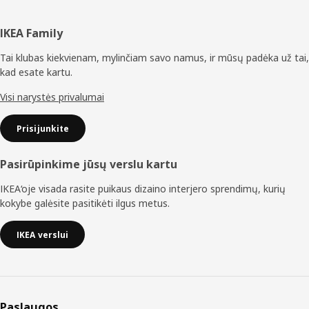
Poraštė
IKEA Family
Tai klubas kiekvienam, mylinčiam savo namus, ir mūsų padėka už tai,
kad esate kartu.
Visi narystės privalumai
Prisijunkite
Pasirūpinkime jūsų verslu kartu
IKEA‘oje visada rasite puikaus dizaino interjero sprendimų, kurių
kokybe galėsite pasitikėti ilgus metus.
IKEA verslui
Paslaugos