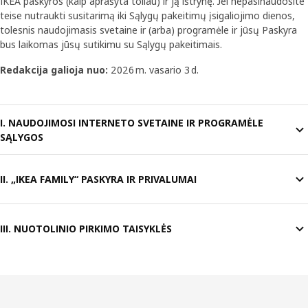
IKEA paskyros (kaip aprašyta toliau) ir ją ištrynę. Jei nepasinaudosite
teise nutraukti susitarimą iki Sąlygų pakeitimų įsigaliojimo dienos,
tolesnis naudojimasis svetaine ir (arba) programėle ir jūsų Paskyra
bus laikomas jūsų sutikimu su Sąlygų pakeitimais.
Redakcija galioja nuo:
2026 m. vasario 3 d.
I. NAUDOJIMOSI INTERNETO SVETAINE IR PROGRAMĖLE
SĄLYGOS
II. „IKEA FAMILY“ PASKYRA IR PRIVALUMAI
III. NUOTOLINIO PIRKIMO TAISYKLĖS