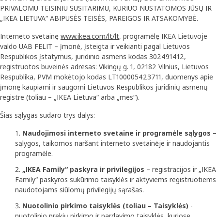
PRIVALOMU TEISINIU SUSITARIMU, KURIUO NUSTATOMOS JŪSŲ IR
„IKEA LIETUVA“ ABIPUSĖS TEISĖS, PAREIGOS IR ATSAKOMYBĖ.
Interneto svetainę
www.ikea.com/lt/lt
, programėlę IKEA Lietuvoje
valdo UAB FELIT – įmonė, įsteigta ir veikianti pagal Lietuvos
Respublikos įstatymus, juridinio asmens kodas 302491412,
registruotos buveinės adresas: Vikingų g. 1, 02182 Vilnius, Lietuvos
Respublika, PVM mokėtojo kodas LT100005423711, duomenys apie
įmonę kaupiami ir saugomi Lietuvos Respublikos juridinių asmenų
registre (toliau – „IKEA Lietuva“ arba „mes“).
Šias sąlygas sudaro trys dalys:
Naudojimosi interneto svetaine ir programėle sąlygos
–
sąlygos, taikomos naršant interneto svetainėje ir naudojantis
programėle.
„IKEA Family“ paskyra ir privilegijos
– registracijos ir „IKEA
Family“ paskyros sukūrimo taisyklės ir aktyviems registruotiems
naudotojams siūlomų privilegijų sąrašas.
Nuotolinio pirkimo taisyklės (toliau – Taisyklės)
-
nuotolinio prekių pirkimo ir pardavimo taisyklės, kuriose