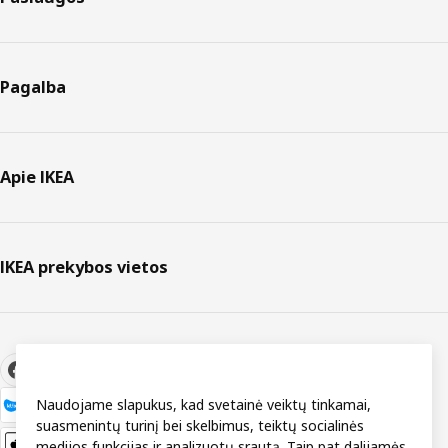
Pagalba
Apie IKEA
IKEA prekybos vietos
Naudojame slapukus, kad svetainė veiktų tinkamai,
suasmenintų turinį bei skelbimus, teiktų socialinės
medijos funkcijas ir analizuotų srautą. Taip pat dalijamės