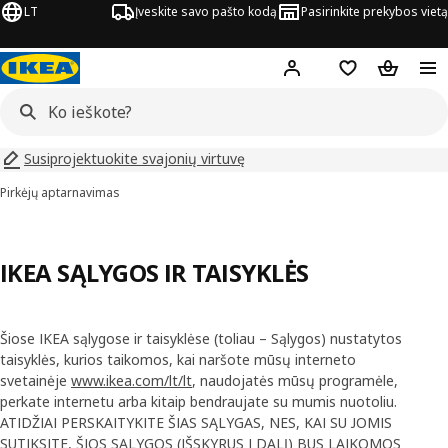
LT
Įveskite savo pašto kodą
Pasirinkite prekybos vietą
Hej!
Prisijungti
Pageidavimų są
Pirkinių 
Susiprojektuokite svajonių virtuvę
Pirkėjų aptarnavimas
IKEA SĄLYGOS IR TAISYKLĖS
Šiose IKEA sąlygose ir taisyklėse (toliau – Sąlygos) nustatytos
taisyklės, kurios taikomos, kai naršote mūsų interneto
svetainėje
www.ikea.com/lt/lt
, naudojatės mūsų programėle,
perkate internetu arba kitaip bendraujate su mumis nuotoliu.
ATIDŽIAI PERSKAITYKITE ŠIAS SĄLYGAS, NES, KAI SU JOMIS
SUTIKSITE, ŠIOS SĄLYGOS (IŠSKYRUS I DALĮ) BUS LAIKOMOS