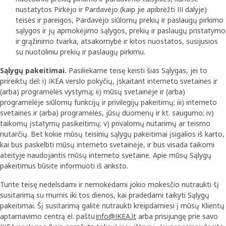
nustatytos Pirkėjo ir Pardavėjo (kaip jie apibrėžti III dalyje)
teisės ir pareigos, Pardavėjo siūlomų prekių ir paslaugų pirkimo
sąlygos ir jų apmokėjimo sąlygos, prekių ir paslaugų pristatymo
ir grąžinimo tvarka, atsakomybė ir kitos nuostatos, susijusios
su nuotoliniu prekių ir paslaugų pirkimu.
Sąlygų pakeitimai.
Pasiliekame teisę keisti šias Sąlygas, jei to
prireiktų dėl: i) IKEA verslo pokyčių, įskaitant interneto svetainės ir
(arba) programėlės vystymą; ii) mūsų svetainėje ir (arba)
programėlėje siūlomų funkcijų ir privilegijų pakeitimų; iii) interneto
svetainės ir (arba) programėlės, jūsų duomenų ir kt. saugumo; iv)
taikomų įstatymų pasikeitimų; v) privalomų nutarimų ar teismo
nutarčių. Bet kokie mūsų teisinių sąlygų pakeitimai įsigalios iš karto,
kai bus paskelbti mūsų interneto svetainėje, ir bus visada taikomi
ateityje naudojantis mūsų interneto svetaine. Apie mūsų Sąlygų
pakeitimus būsite informuoti iš anksto.
Turite teisę nedelsdami ir nemokėdami jokio mokesčio nutraukti šį
susitarimą su mumis iki tos dienos, kai pradedami taikyti Sąlygų
pakeitimai. Šį susitarimą galite nutraukti kreipdamiesi į mūsų Klientų
aptarnavimo centrą el. paštu
info@IKEA.lt
arba prisijungę prie savo