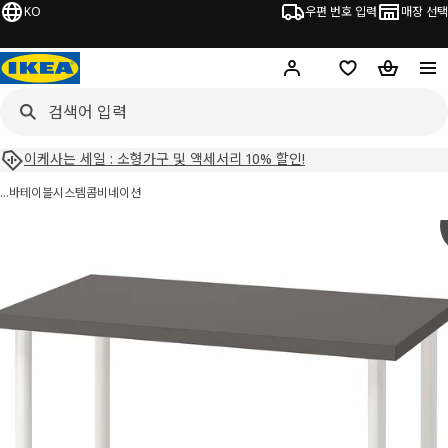
KO
우편 번호 입력
매장 선택
Hej!
로그인 하기
위시리스트
장바구니
이케사는 세일 : 소형가구 및 액세서리 10% 할인!
…
바테이블시스템
콤비네이션
LINNMON 린몬 / ADILS 아딜스 이미지
건너 뛰기