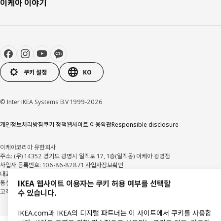
이케아 이야기
쿠키 설정
KO
© Inter IKEA Systems B.V 1999-2026
개인정보처리방침
쿠키 정책
웹사이트 이용약관
Responsible disclosure
이케아코리아 유한회사
주소: (우) 14352 경기도 광명시 일직로 17, 1층(일직동) 이케아 광명점
사업자 등록번호: 106-86-82871
사업자정보확인
대표자: 이사벨 푸치 팔렘
통신판매업 신고: 2018-경기광명-0209
IKEA 웹사이트 이용자는 쿠키 허용 여부를 선택할
고객지원센터: 1670-4532
수 있습니다.
IKEA.com과 IKEA의 디지털 파트너는 이 사이트에서 쿠키를 사용합