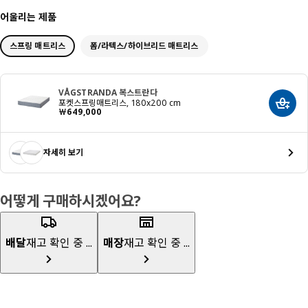
어울리는 제품
스프링 매트리스
폼/라텍스/하이브리드 매트리스
VÅGSTRANDA 복스트란다
포켓스프링매트리스, 180x200 cm
장바구
가격 ￦ 649000
￦
649,000
자세히 보기
어떻게 구매하시겠어요?
배달
재고 확인 중 ...
매장
재고 확인 중 ...