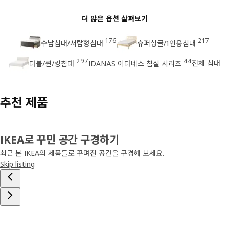
더 많은 옵션 살펴보기
176
217
수납침대/서랍형침대
슈퍼싱글/1인용침대
297
44
전체 침대
더블/퀸/킹침대
IDANÄS 이다네스 침실 시리즈
추천 제품
IKEA로 꾸민 공간 구경하기
최근 본 IKEA의 제품들로 꾸며진 공간을 구경해 보세요.
Skip listing