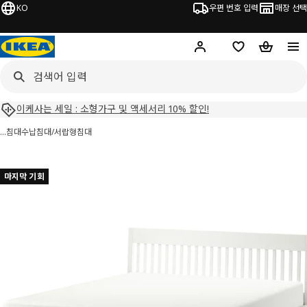
KO
우편 번호 입력
매장 선택
Hej!
로그인 하기
위시리스트
장바구니
이케사는 세일 : 소형가구 및 액세서리 10% 할인!
…
침대
수납침대/서랍형침대
 IDANÄS 이다네스 이미지
건너 뛰기
마지막 기회