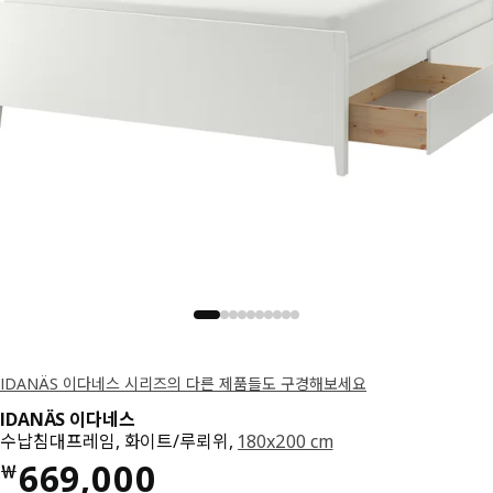
IDANÄS 이다네스 시리즈의 다른 제품들도 구경해보세요
IDANÄS 이다네스
수납침대프레임, 화이트/루뢰위,
180x200 cm
가격 ￦ 669000
669,000
￦