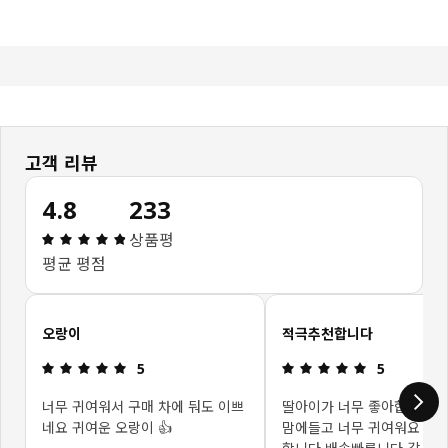
고객 리뷰
4.8
233
상품평: 4.8 / 5 개의 별점. 전체 리뷰: 233
상품평
평균 평점
고객 리뷰 건너뛰기
오랑이
적극추천합니다
상품평: 5 / 5 개의 별점.
상품평: 5 / 
5
5
너무 귀여워서 구매 차에 둬도 이쁘
딸아이가 너무 좋아합니다 
네요 귀여운 오랑이 👍
맘에들고 너무 귀여워요 적