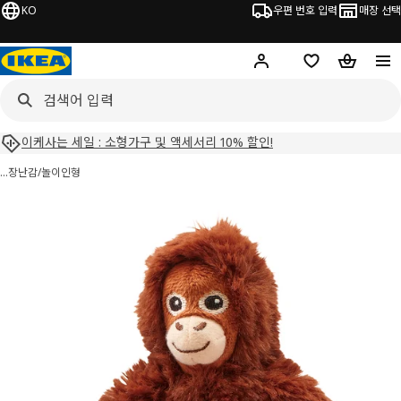
KO
우편 번호 입력
매장 선택
Hej!
로그인 하기
위시리스트
장바구니
이케사는 세일 : 소형가구 및 액세서리 10% 할인!
…
장난감/놀이
인형
DJUNGELSKOG 융엘스코그 이미지
건너 뛰기