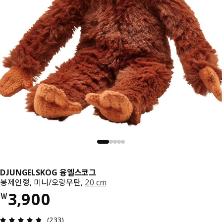
DJUNGELSKOG 융엘스코그
봉제인형, 미니/오랑우탄,
20 cm
가격 ￦ 3900
3,900
￦
상품평: 4.8 / 5 개의 별점. 전체 리뷰: 233
(233)