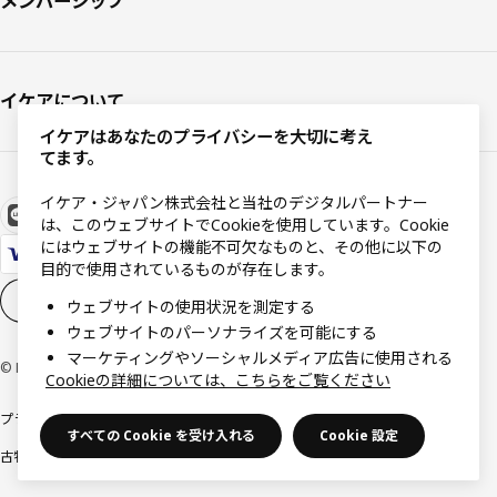
メンバーシップ
イケアについて
イケアはあなたのプライバシーを大切に考え
てます。
イケア・ジャパン株式会社と当社のデジタルパートナー
は、このウェブサイトでCookieを使用しています。Cookie
にはウェブサイトの機能不可欠なものと、その他に以下の
目的で使用されているものが存在します。
Cookieの設定
JA
ウェブサイトの使用状況を測定する
ウェブサイトのパーソナライズを可能にする
マーケティングやソーシャルメディア広告に使用される
© Inter IKEA Systems B.V 1999-2026
Cookieの詳細については、こちらをご覧ください
プライバシーポリシー
利用規約
Cookieポリシー
特定商取引法に基づく表記
すべての Cookie を受け入れる
Cookie 設定
古物営業法に基づく表記