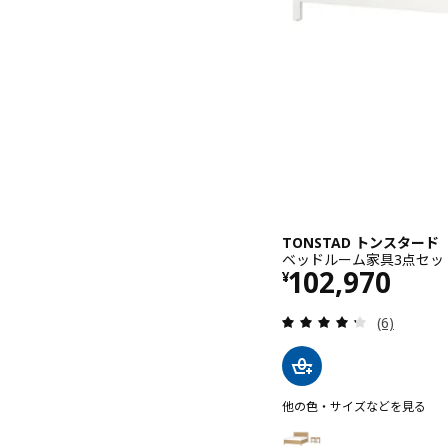
TONSTAD トンスタード
ベッドルーム家具3点セット,
価格 ¥ 10297
102,970
¥
レビュー: 
(6)
他の色・サイズなどを見る
TONSTAD トンスタード
オプション: TONSTAD 