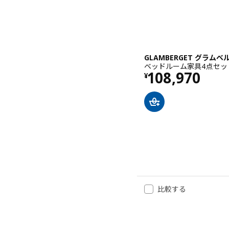
GLAMBERGET グラム
ベッドルーム家具4点セット, 
価格 ¥ 10897
108,970
¥
比較する