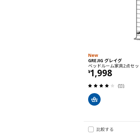
New
GREJIG グレイグ
ベッドルーム家具2点セット
価格 ¥ 1998
1,998
¥
レビュー: 
(11)
比較する