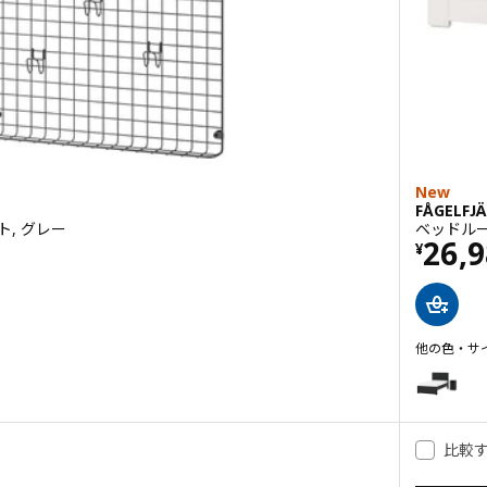
New
FÅGELF
, グレー
ベッドルーム
価格 
26,
¥
4.1 から 5 星です。 総レビュー数:
他の色・サ
FÅGELFJ
オプション:
比較