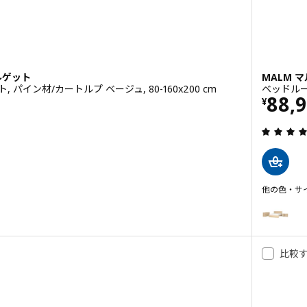
ベルゲット
MALM 
パイン材/カートルプ ベージュ, 80-160x200 cm
ベッドルーム
0
価格 
88,
¥
他の色・サ
MALM マル
オプション:
オプション:
比較
オプション:
オプション: