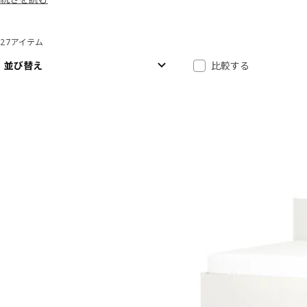
越しや模様替えも簡単で、大掛かりな作業は不要です。理想の寝室を、
させましょう。
27アイテム
並べ替えとフィルター
結果へスキップ
結果リスト
並び替え
比較する