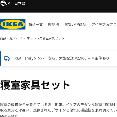
JP
日本語
商品一覧
部屋別
お買い​得商品
アイデア＆プラ
商品一覧
ベッド ・ マットレス
寝室家具セット
IKEA Familyメンバーなら、大型配送 ¥2,900～ ※条件あり
寝室家具セット
寝室の模様替えを考えている方に朗報。イケアのモダンな寝室用家具セ
取る家具とは違い、洗練されたデザインと優れた機能性を兼ね備えてい
きりとした空間を実現し、お部屋の雰囲気をぐっと高めます。さらに、
続きを読む