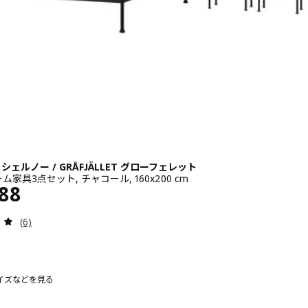
Ö シェルノー / GRÅFJÄLLET グローフェレット
家具3点セット, チャコール, 160x200 cm
¥ 59988
988
レビュー: 5 から 5 星です。 総レビュー数:
(6)
イズなどを見る
 シェルノー / GRÅFJÄLLET グローフェレット
40x200 cm
 STJÄRNÖ シェルノー / GRÅFJÄLLET グローフェレット, ベッドルーム