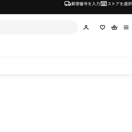
郵便番号を入力
ストアを選択
ログイン・新規入会
欲しいものリスト
カート