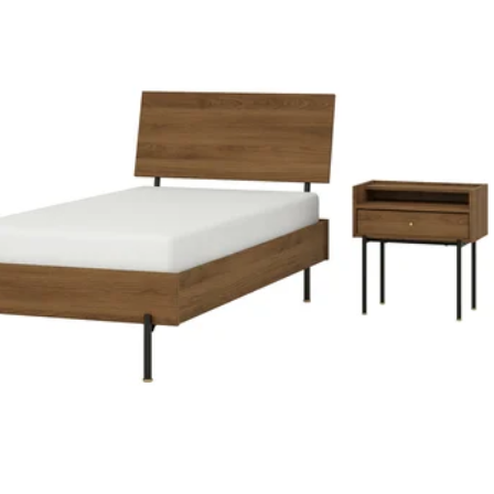
 MALM マルム, ベッドルーム家具4点セット, ホワイトステインオーク材突き