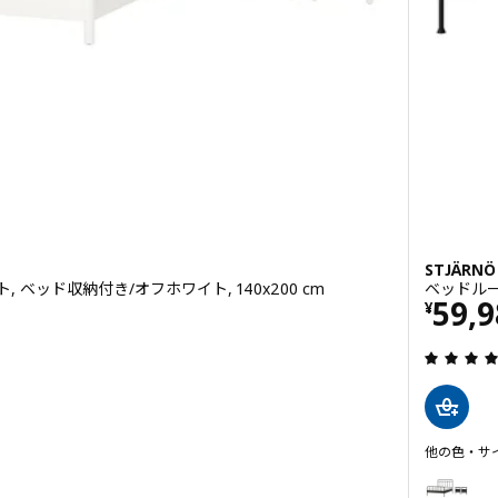
STJÄRN
 ベッド収納付き/オフホワイト, 140x200 cm
ベッドルーム
0
価格 
59,
¥
4.3 から 5 星です。 総レビュー数:
他の色・サ
STJÄRNÖ
トンスタード, ベッドルーム家具3点セット, ベッド収納付き/オーク材突き板, 1
オプション: