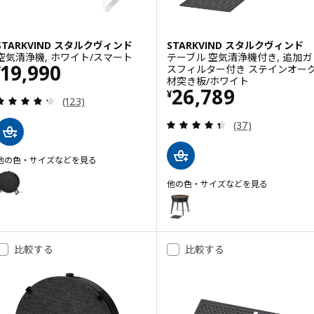
STARKVIND スタルクヴィンド
STARKVIND スタルクヴィンド
空気清浄機, ホワイト/スマート
テーブル 空気清浄機付き, 追加ガ
価格 ¥ 19990
19,990
スフィルター付き ステインオー
¥
材突き板/ホワイト
価格 ¥ 26789
26,789
¥
レビュー: 4.3 から 5 星です。 総レビュー数:
(123)
レビュー: 4.4 
(37)
他の色・サイズなどを見る
STARKVIND スタルクヴィンド
オプション: STARKVIND スタルクヴィンド, 空気清浄機, ブラック/スマ
他の色・サイズなどを見る
STARKVIND スタルクヴィンド
オプション: STARKVIND 
比較する
比較する