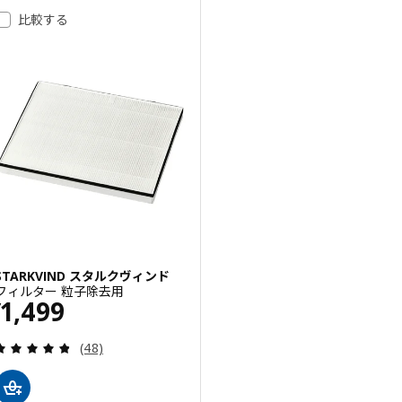
比較する
STARKVIND スタルクヴィンド
フィルター 粒子除去用
価格 ¥ 1499
1,499
¥
レビュー: 4.8 から 5 星です。 総レビュー数:
(48)