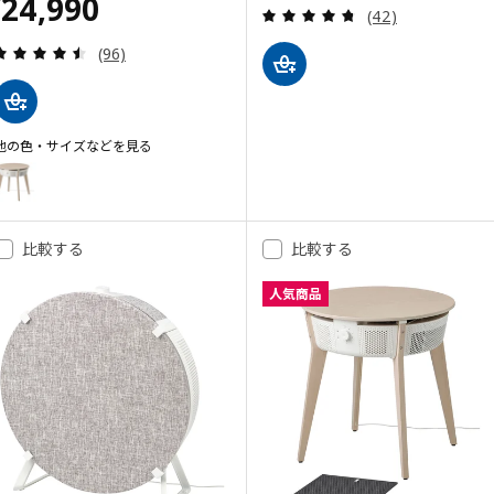
価格 ¥ 24990
24,990
¥
レビュー: 4.7 
(42)
レビュー: 4.5 から 5 星です。 総レビュー数:
(96)
他の色・サイズなどを見る
STARKVIND スタルクヴィンド
オプション: STARKVIND スタルクヴィンド, テーブル 空気清浄機付き
比較する
比較する
人気商品