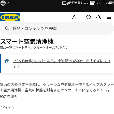
JA
郵便番号を入力
ストアを選択
ログイン・新規入会
欲しいものリスト
カート
スマート空気清浄機
商品一覧
スマート家電・スマートホームデバイス
IKEA Familyメンバーなら、小物配送 ¥500～ ※サイズにより
ます
室内の汚染物質を低減し、クリーンな空気環境を整えるイケアのスマー
ト空気清浄機。空気の状態を測定するセンサーや本体をそろえていま
す。手動操作のほか、IKEA Home smart アプリによる遠隔操作や管理
続きを読む
も可能。住まいの状況に合わせて、最適な製品や組み合わせを選べま
す。
7アイテム
並べ替えとフィルター