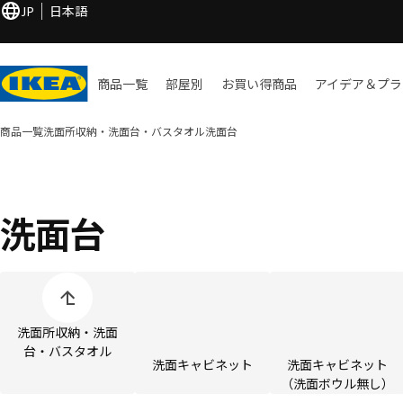
JP
日本語
商品一覧
部屋別
お買い​得商品
アイデア＆プラ
商品一覧
洗面所収納・洗面台・バスタオル
洗面台
洗面台
商品カテゴリーの表示をスキップ
洗面所収納・洗面
台・バスタオル
洗面キャビネット
洗面キャビネット
（洗面ボウル無し）