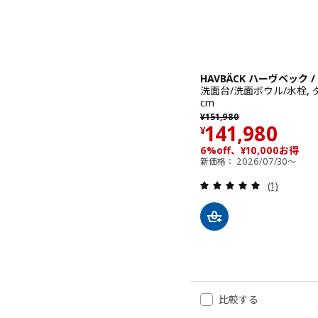
HAVBÄCK ハーヴベック /
洗面台/洗面ボウル/水栓, ダ
cm
以前の価格 ¥ 151980
¥
151,980
価格 ¥ 14198
141,980
¥
6%off、¥10,000お得
新価格： 2026/07/30～
レビュー: 
(1)
比較する