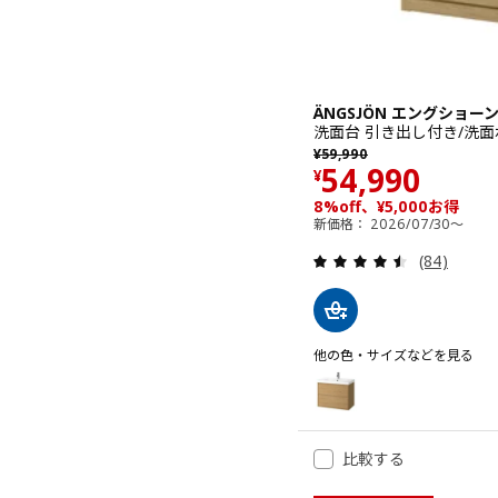
ÄNGSJÖN エングショーン
洗面台 引き出し付き/洗面ボウ
以前の価格 ¥ 59990
¥
59,990
価格 ¥ 5499
54,990
¥
8%off、¥5,000お得
新価格： 2026/07/30～
レビュー: 
(84)
他の色・サイズなどを見る
ÄNGSJÖN エングショーン / 
オプション: ÄNGSJÖN エ
オプション: ÄNGSJÖN エ
比較する
オプション: ÄNGSJÖN 