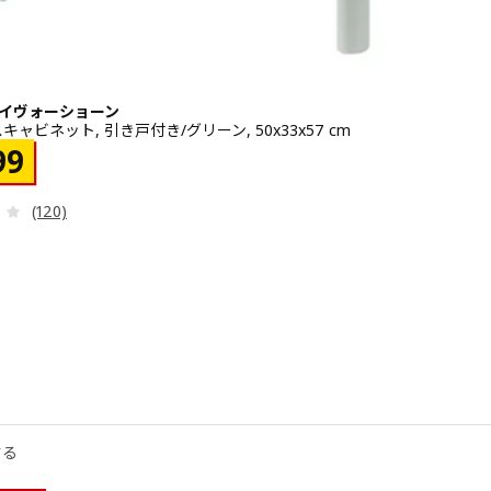
N イヴォーショーン
ャビネット, 引き戸付き/グリーン, 50x33x57 cm
¥ 2499
99
レビュー: 4 から 5 星です。 総レビュー数:
(120)
栓, オーク調, 82x49x69 cm
栓, ハイグロス ホワイト, 102x49x69 cm
する
水栓, ハイグロス ホワイト, 62x49x69 cm