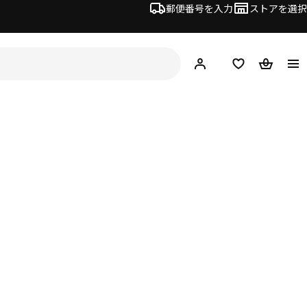
郵便番号を入力
ストアを選択
ログイン・新規入会
欲しいものリスト
カート