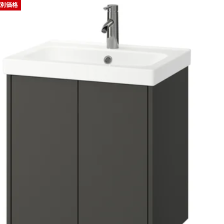
別価格
水栓, ハイグロス ホワイト, 82x49x69 cm
栓, オーク調, 102x49x69 cm