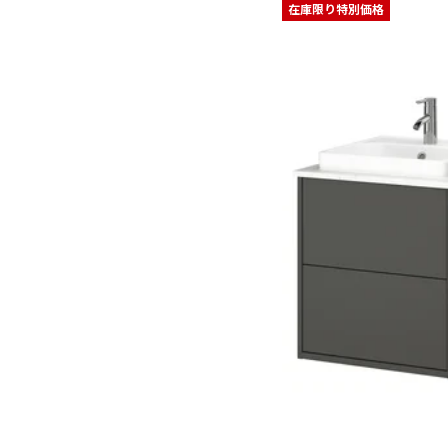
在庫限り特別価格
オプション: ÄNGSJÖN 
オプション: ÄNGSJÖN エ