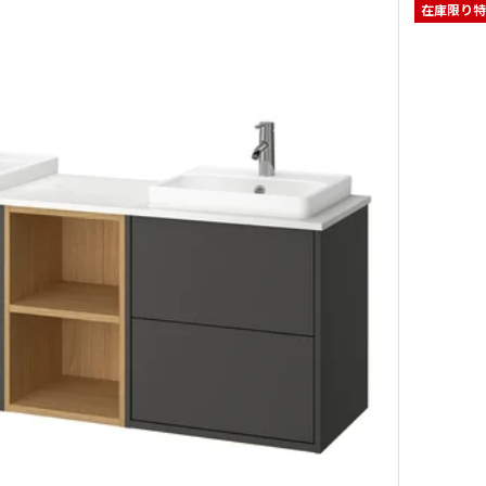
在庫限り特
エングショーン / ORRSJÖN オルショーン, 洗面台 引き出し付き/洗面ボウル/
ングショーン / ORRSJÖN オルショーン, 洗面台 引き出し付き/洗面ボウル/水