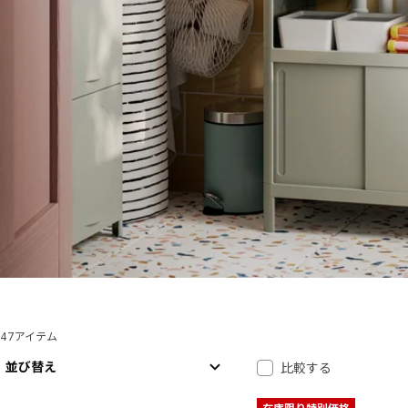
47アイテム
並べ替えとフィルター
結果へスキップ
結果リスト
並び替え
比較する