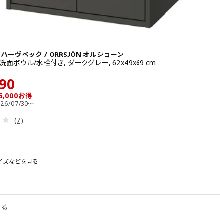
K ハーヴベック / ORRSJÖN オルショーン
洗面ボウル/水栓付き, ダークグレー, 62x49x69 cm
 50990
¥ 45990
990
5,000お得
26/07/30～
レビュー: 3.4 から 5 星です。 総レビュー数:
(7)
イズなどを見る
 ハーヴベック / ORRSJÖN オルショーン
 HAVBÄCK ハーヴベック / ORRSJÖN オルショーン, 洗面台 扉/洗面ボウ
する