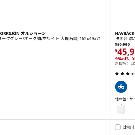
 ORRSJÖN オルショーン
HAVBÄC
ークグレー/オーク調/ホワイト 大理石調, 162x49x71
洗面台 扉/
以前の価格 ¥
¥
50,990
価格 
45,
¥
0
9%off、¥
新価格： 20
5 から 5 星です。 総レビュー数:
他の色・サ
HAVBÄCK
オプション:
比較