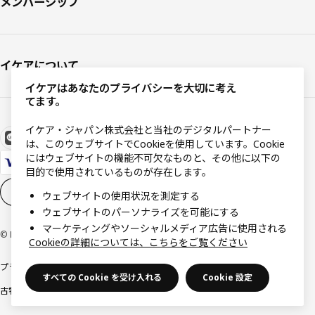
メンバーシップ
イケアについて
イケアはあなたのプライバシーを大切に考え
てます。
イケア・ジャパン株式会社と当社のデジタルパートナー
は、このウェブサイトでCookieを使用しています。Cookie
にはウェブサイトの機能不可欠なものと、その他に以下の
目的で使用されているものが存在します。
Cookieの設定
JA
ウェブサイトの使用状況を測定する
ウェブサイトのパーソナライズを可能にする
マーケティングやソーシャルメディア広告に使用される
© Inter IKEA Systems B.V 1999-2026
Cookieの詳細については、こちらをご覧ください
プライバシーポリシー
利用規約
Cookieポリシー
特定商取引法に基づく表記
すべての Cookie を受け入れる
Cookie 設定
古物営業法に基づく表記