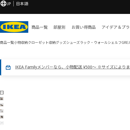
JP
日本語
商品一覧
部屋別
お買い​得商品
アイデア＆プラ
商品一覧
小物収納
クローゼット収納グッズ
シューズラック・ウォールシェルフ
GRE
IKEA Familyメンバーなら、小物配送 ¥500～ ※サイズにより
6 GREJIG グレイグ画像
像をスキップ