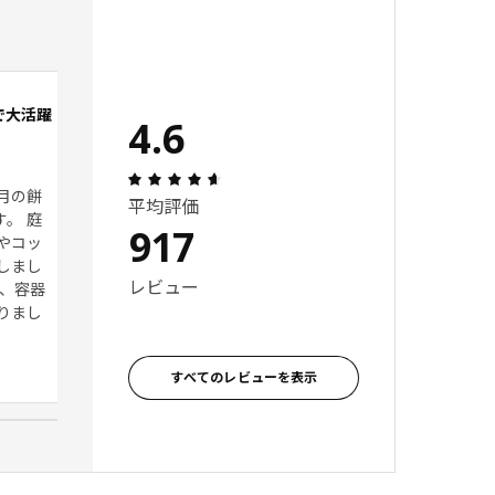
で大活躍
使いやすい！
4.6
 5 星の数
レビュー: 5 5 星の数
5
レビュー: 4.6 5 星の数 総レビュー: 917
月の餅
私はジュースラックとしてじゃ
平均評価
す。 庭
なくて，服置いたり小物入れの
917
やコッ
カゴ置いて使用したりしてる！
しまし
すごい使いやすい！
レビュー
で、容器
りまし
レビュー投稿者, 日本
すべてのレビューを表示