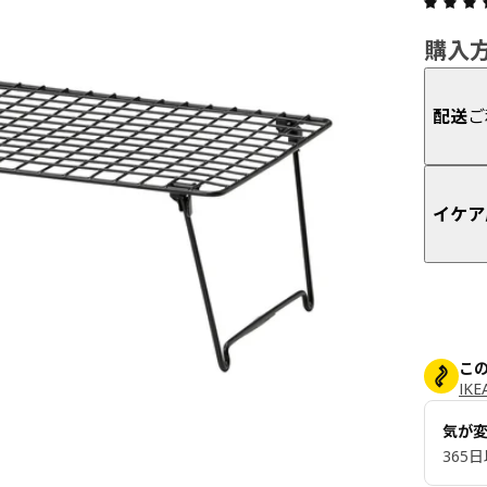
購入
配送
ご
イケア
こ
IK
気が
365