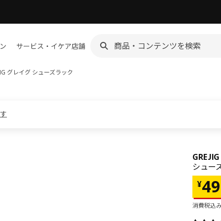
ン
サービス・イケア店舗
JIG グレイグ
シューズラック
ます
GREJI
シューズ
価格 
49
¥
消費税込