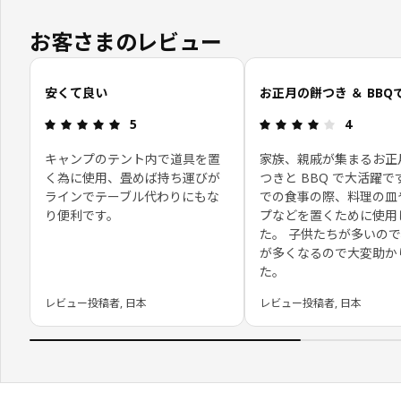
お客さまのレビュー
お客さまレビューをスキップ
安くて良い
お正月の餅つき ＆ BBQ
レビュー: 5 5 星の数
レビュー: 4
5
4
キャンプのテント内で道具を置
家族、親戚が集まるお正
く為に使用、畳めば持ち運びが
つきと BBQ で大活躍で
ラインでテーブル代わりにもな
での食事の際、料理の皿
り便利です。
プなどを置くために使用
た。 子供たちが多いの
が多くなるので大変助か
た。
レビュー投稿者, 日本
レビュー投稿者, 日本