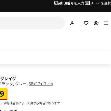
郵便番号を入力
ストアを選択
ログイン・新規入会
欲しいものリスト
カート
G グレイグ
ラック, グレー,
58x27x17 cm
¥ 499
9
み。価格は店舗によって異なる場合があります
レビュー: 4.6 5 星の数 総レビュー: 917