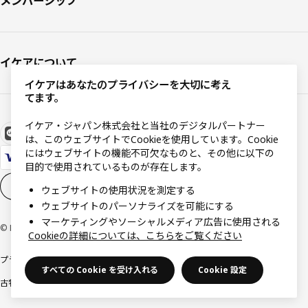
メンバーシップ
イケアについて
イケアはあなたのプライバシーを大切に考え
てます。
イケア・ジャパン株式会社と当社のデジタルパートナー
は、このウェブサイトでCookieを使用しています。Cookie
にはウェブサイトの機能不可欠なものと、その他に以下の
目的で使用されているものが存在します。
Cookieの設定
JA
ウェブサイトの使用状況を測定する
ウェブサイトのパーソナライズを可能にする
マーケティングやソーシャルメディア広告に使用される
© Inter IKEA Systems B.V 1999-2026
Cookieの詳細については、こちらをご覧ください
プライバシーポリシー
利用規約
Cookieポリシー
特定商取引法に基づく表記
すべての Cookie を受け入れる
Cookie 設定
古物営業法に基づく表記