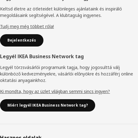
Keltsd életre az ötleteidet különleges ajánlataink és inspiráló
megoldásaink segítségével. A klubtagság ingyenes.
Tudj meg még többet róla!
Bejelentkezés
Legyél IKEA Business Network tag
Legyél törzsvásárlói programunk tagja, hogy jogosulttá válj
különböző kedvezményekre, vásárlói előnyökre és hozzáférj online
oktatási anyagainkhoz.
Ki mondta, hogy az üzlet világban semmi sincs ingyen?
Miért legyél IKEA Business Network tag?
Hasznos oldalak