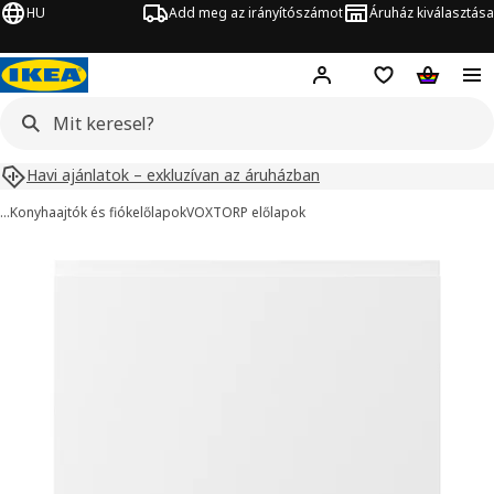
HU
Add meg az irányítószámot
Áruház kiválasztása
Hej!
Bejelentkezés
Bevásárlólista
Kosár
Havi ajánlatok – exkluzívan az áruházban
…
Konyhaajtók és fiókelőlapok
VOXTORP előlapok
VOXTORP kép
ihagyása