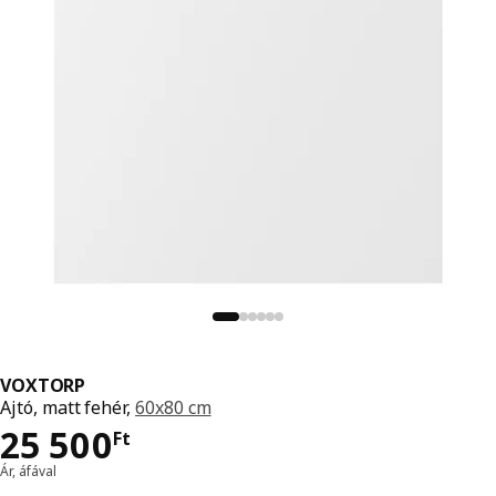
VOXTORP
Ajtó, matt fehér,
60x80 cm
Ár 25500Ft
25 500
Ft
Ár, áfával