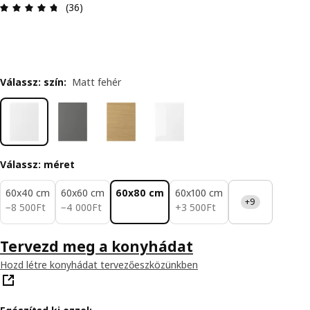
Értékelés: 4.7 / 5 csillagok. Összes vélemény: 36
(36)
Válassz: szín
:
Matt fehér
Válassz: méret
60x40 cm
60x60 cm
60x80 cm
60x100 cm
+9
8500Ft
4000Ft
3500Ft
−
8 500
Ft
−
4 000
Ft
+
3 500
Ft
Tervezd meg a konyhádat
Hozd létre konyhádat tervezőeszközünkben