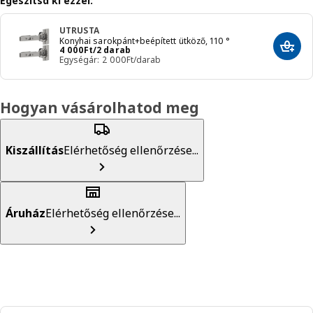
Egészítsd ki ezzel:
UTRUSTA
Konyhai sarokpánt+beépített ütköző, 110 °
Ár 4000Ft/2 darab
4 000
Ft
/2 darab
Hozzá
Egységár: 2 000Ft/darab
Hogyan vásárolhatod meg
Kiszállítás
Elérhetőség ellenőrzése...
Áruház
Elérhetőség ellenőrzése...