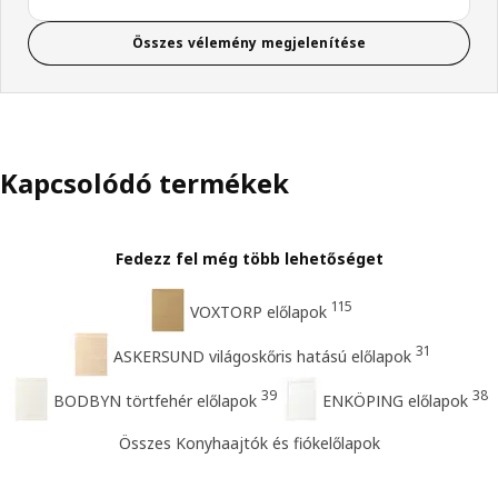
Összes vélemény megjelenítése
Kapcsolódó termékek
Fedezz fel még több lehetőséget
115
VOXTORP előlapok
31
ASKERSUND világoskőris hatású előlapok
39
38
BODBYN törtfehér előlapok
ENKÖPING előlapok
Összes Konyhaajtók és fiókelőlapok