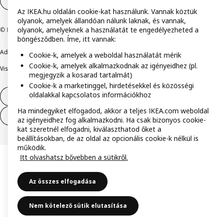
Cookie-beállítások
HU
Az IKEA.hu oldalán cookie-kat használunk. Vannak köztük
olyanok, amelyek állandóan nálunk laknak, és vannak,
olyanok, amelyeknek a használatát te engedélyezheted a
© Inter IKEA Systems B.V. 1999-2026
böngésződben. Íme, itt vannak:
Adatvédelmi nyilatkozat
Cookie szabályzat
Együtt a biztonságért
Cookie-k, amelyek a weboldal használatát mérik
Cookie-k, amelyek alkalmazkodnak az igényeidhez (pl.
Visszaélés bejelentés
Digitális akadálymentesítési nyilatkozat
megjegyzik a kosarad tartalmát)
Cookie-k a marketinggel, hirdetésekkel és közösségi
oldalakkal kapcsolatos információkhoz
Elállás a szerződéstől
Ha mindegyiket elfogadod, akkor a teljes IKEA.com weboldal
Elállás a szerződéstől (szolgáltatások)
az igényeidhez fog alkalmazkodni. Ha csak bizonyos cookie-
kat szeretnél elfogadni, kiválaszthatod őket a
beállításokban, de az oldal az opcionális cookie-k nélkül is
működik.
Itt olvashatsz bővebben a sütikről.
Az összes elfogadása
Nem kötelező sütik elutasítása