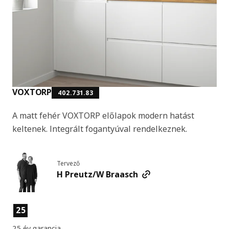
VOXTORP
402.731.83
A matt fehér VOXTORP előlapok modern hatást
keltenek. Integrált fogantyúval rendelkeznek.
Tervező
H Preutz/W Braasch
Termékjellemzők
25
25 év garancia