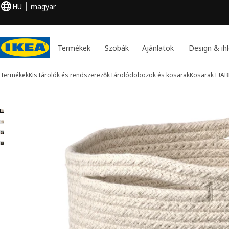
HU
magyar
Termékek
Szobák
Ajánlatok
Design & ihl
Termékek
Kis tárolók és rendszerezők
Tárolódobozok és kosarak
Kosarak
TJAB
4 TJABBIG kép
k kihagyása