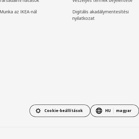
Társadalmi hatások
Veszélyes termék bejelentése
Munka az IKEA-nál
Digitális akadálymentesítési
nyilatkozat
Cookie-beállítások
HU
magyar