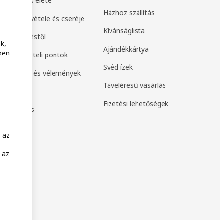
k második élete
Házhoz szállítás
ek visszavétele és cseréje
Kívánságlista
 a szerződéstől
k,
Ajándékkártya
ben.
ak és átvételi pontok
Svéd ízek
értékelés és vélemények
Távelérésű vásárlás
amily
Fizetési lehetőségek
or Business
 az
 az