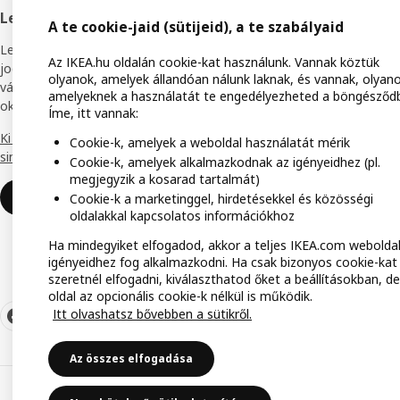
Bútoro
Legyél IKEA Business Network tag
A te cookie-jaid (sütijeid), a te szabályaid
Termék
Legyél törzsvásárlói programunk tagja, hogy
Az IKEA.hu oldalán cookie-kat használunk. Vannak köztük
Elállás
jogosulttá válj különböző kedvezményekre,
olyanok, amelyek állandóan nálunk laknak, és vannak, olyano
vásárlói előnyökre és hozzáférj online
amelyeknek a használatát te engedélyezheted a böngésződ
Áruház
oktatási anyagainkhoz.
Íme, itt vannak:
Termék
Ki mondta, hogy az üzlet világban semmi
Cookie-k, amelyek a weboldal használatát mérik
sincs ingyen?
Cookie-k, amelyek alkalmazkodnak az igényeidhez (pl.
IKEA F
megjegyzik a kosarad tartalmát)
Miért legyél IKEA Business Network
IKEA f
Cookie-k a marketinggel, hirdetésekkel és közösségi
tag?
oldalakkal kapcsolatos információkhoz
Ha mindegyiket elfogadod, akkor a teljes IKEA.com weboldal
igényeidhez fog alkalmazkodni. Ha csak bizonyos cookie-kat
szeretnél elfogadni, kiválaszthatod őket a beállításokban, de
oldal az opcionális cookie-k nélkül is működik.
Itt olvashatsz bővebben a sütikről.
Az összes elfogadása