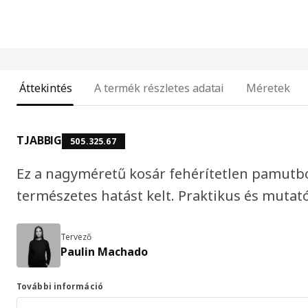
Áttekintés
A termék részletes adatai
Méretek
TJABBIG
505.325.67
Ez a nagyméretű kosár fehérítetlen pamutból
természetes hatást kelt. Praktikus és mutató
Tervező
Paulin Machado
További információ