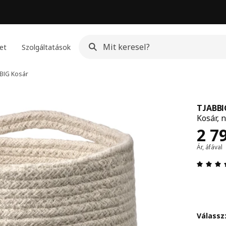
et
Szolgáltatások
BIG
Kosár
TJABBI
Kosár, n
Ár 
2 7
Ár, áfával
Válassz