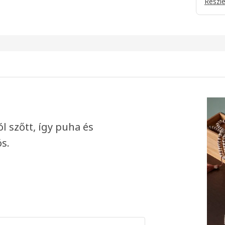
Részl
 szőtt, így puha és
s.