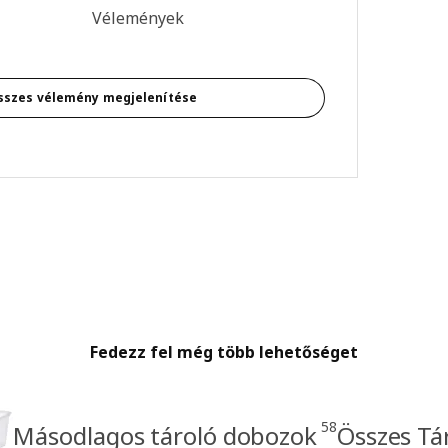
s: 5 / 5 csillagok. Összes vélemény: 14
Vélemények
sszes vélemény megjelenítése
Fedezz fel még több lehetőséget
58
Másodlagos tároló dobozok
Összes Tá