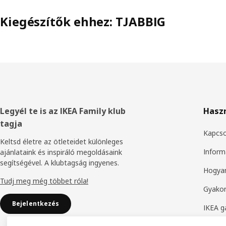
Kiegészítők ehhez: TJABBIG
Élőláb
Legyél te is az IKEA Family klub
Hasz
tagja
Kapcso
Keltsd életre az ötleteidet különleges
Inform
ajánlataink és inspiráló megoldásaink
segítségével. A klubtagság ingyenes.
Hogyan
Tudj meg még többet róla!
Gyakor
Bejelentkezés
IKEA g