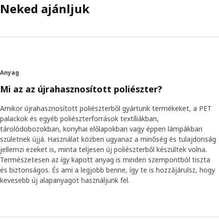
Neked ajánljuk
Anyag
Mi az az újrahasznosított poliészter?
Amikor újrahasznosított poliészterből gyártunk termékeket, a PET
palackok és egyéb poliészterforrások textíliákban,
tárolódobozokban, konyhai előlapokban vagy éppen lámpákban
születnek újjá. Használat közben ugyanaz a minőség és tulajdonság
jellemzi ezeket is, minta teljesen új poliészterből készültek volna.
Természetesen az így kapott anyag is minden szempontból tiszta
és biztonságos. És ami a legjobb benne, így te is hozzájárulsz, hogy
kevesebb új alapanyagot használjunk fel.