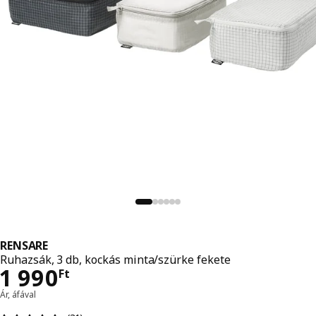
RENSARE
Ruhazsák, 3 db, kockás minta/szürke fekete
Ár 1990Ft
1 990
Ft
Ár, áfával