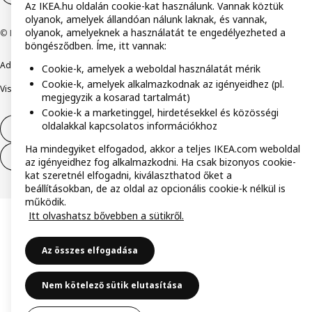
Az IKEA.hu oldalán cookie-kat használunk. Vannak köztük
olyanok, amelyek állandóan nálunk laknak, és vannak,
olyanok, amelyeknek a használatát te engedélyezheted a
© Inter IKEA Systems B.V. 1999-2026
böngésződben. Íme, itt vannak:
Adatvédelmi nyilatkozat
Cookie szabályzat
Együtt a biztonságért
Cookie-k, amelyek a weboldal használatát mérik
Cookie-k, amelyek alkalmazkodnak az igényeidhez (pl.
Visszaélés bejelentés
Digitális akadálymentesítési nyilatkozat
megjegyzik a kosarad tartalmát)
Cookie-k a marketinggel, hirdetésekkel és közösségi
oldalakkal kapcsolatos információkhoz
Elállás a szerződéstől
Ha mindegyiket elfogadod, akkor a teljes IKEA.com weboldal
Elállás a szerződéstől (szolgáltatások)
az igényeidhez fog alkalmazkodni. Ha csak bizonyos cookie-
kat szeretnél elfogadni, kiválaszthatod őket a
beállításokban, de az oldal az opcionális cookie-k nélkül is
működik.
Itt olvashatsz bővebben a sütikről.
Az összes elfogadása
Nem kötelező sütik elutasítása