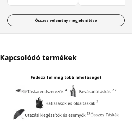
Összes vélemény megjelenítése
Kapcsolódó termékek
Fedezz fel még több lehetőséget
4
27
Táskarendszerezők
Bevásárlótáskák
3
Hátizsákok és oldaltáskák
13
Összes Táskák
Utazási kiegészítők és esernyők