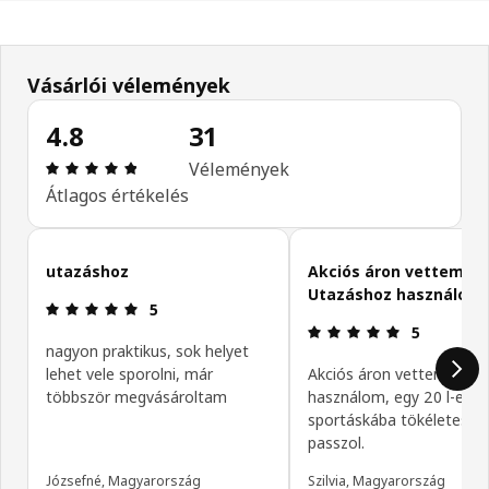
Vásárlói vélemények
4.8
31
Értékelés: 4.8 / 5 csillagok. Összes vélemény: 31
Vélemények
Átlagos értékelés
Vásárlói vélemények kihagyása
utazáshoz
Akciós áron vettem.
Utazáshoz használom,
Értékelés: 5 / 5 csillagok.
5
Értékelés: 5 
5
nagyon praktikus, sok helyet
lehet vele sporolni, már
Akciós áron vettem. Uta
többször megvásároltam
használom, egy 20 l-es
sportáskába tökéletesen
passzol.
Józsefné, Magyarország
Szilvia, Magyarország