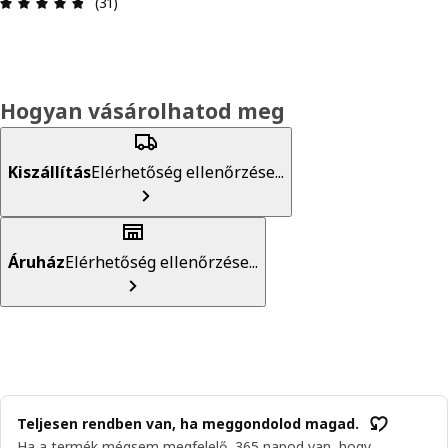
Értékelés: 4.8 / 5 csillagok. Összes vélemény: 31
(31)
Hogyan vásárolhatod meg
Kiszállítás
Elérhetőség ellenőrzése...
Áruház
Elérhetőség ellenőrzése...
Teljesen rendben van, ha meggondolod magad.
Ha a termék mégsem megfelelő, 365 napod van, hogy