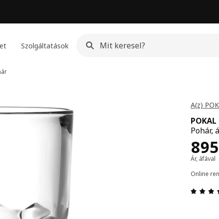
et
Szolgáltatások
ár
A(z) POK
POKAL
Pohár, 
Ár 
895
Ár, áfával
Online re