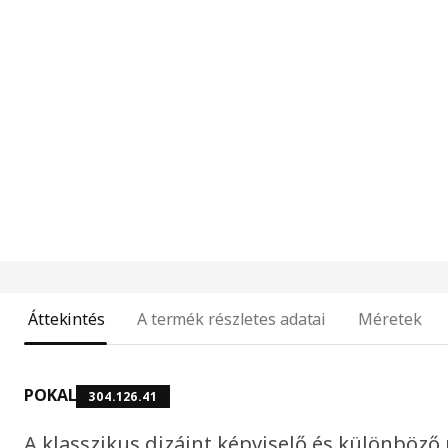
Áttekintés
A termék részletes adatai
Méretek
POKAL
304.126.41
A klasszikus dizájnt képviselő és különbö