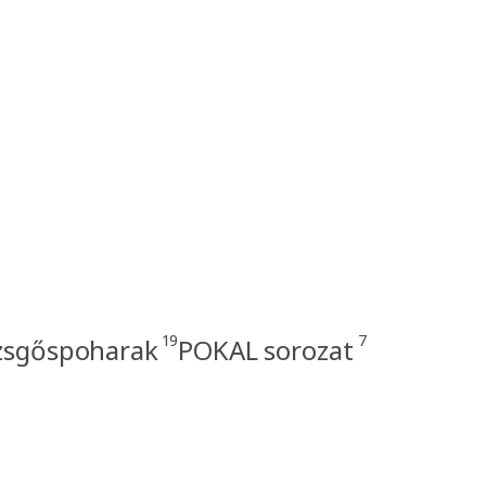
19
7
ezsgőspoharak
POKAL sorozat