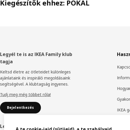
Kiegészítők ehhez: POKAL
Élőláb
Legyél te is az IKEA Family klub
Hasz
tagja
Kapcso
Keltsd életre az ötleteidet különleges
Inform
ajánlataink és inspiráló megoldásaink
segítségével. A klubtagság ingyenes.
Hogyan
Tudj meg még többet róla!
Gyakor
Bejelentkezés
IKEA g
Bútoro
Legyél IKEA Business Network tag
A te cookie-jaid (sütijeid), a te szabályaid