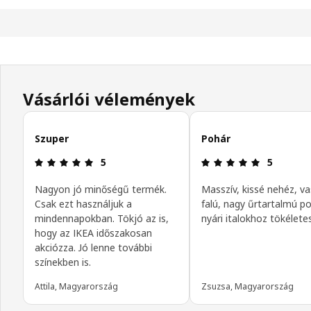
Vásárlói vélemények
Vásárlói vélemények kihagyása
Szuper
Pohár
Értékelés: 5 / 5 csillagok.
Értékelés: 5
5
5
Nagyon jó minőségű termék.
Masszív, kissé nehéz, v
Csak ezt használjuk a
falú, nagy űrtartalmú po
mindennapokban. Tökjó az is,
nyári italokhoz tökéletes
hogy az IKEA időszakosan
akciózza. Jó lenne további
színekben is.
Attila, Magyarország
Zsuzsa, Magyarország