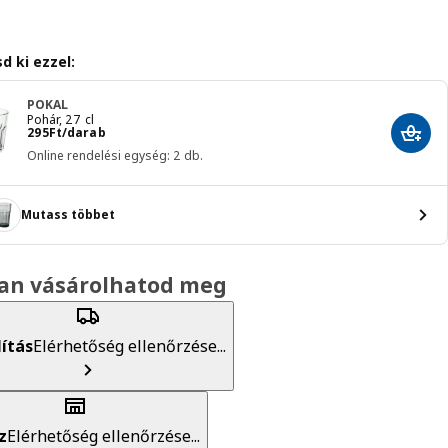
d ki ezzel:
POKAL
Pohár, 27 cl
Ár 295Ft/darab
295
Ft
/darab
Hozzá
Online rendelési egység: 2 db.
Mutass többet
an vásárolhatod meg
lítás
Elérhetőség ellenőrzése...
z
Elérhetőség ellenőrzése...