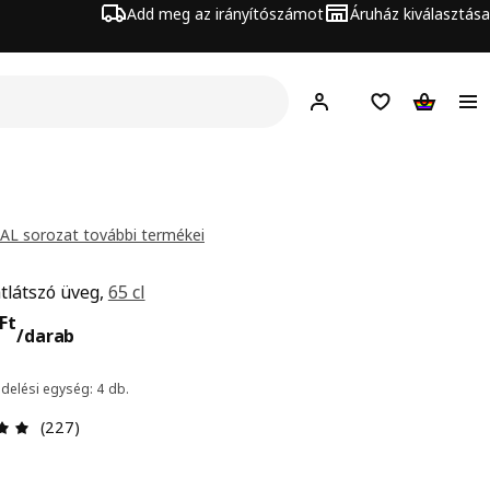
Add meg az irányítószámot
Áruház kiválasztása
Hej!
Bejelentkezés
Bevásárlólista
Kosár
AL sorozat további termékei
átlátszó üveg,
65 cl
895Ft/darab
Ft
/darab
ndelési egység: 4 db.
Értékelés: 4.9 / 5 csillagok. Összes vélemény: 227
(227)