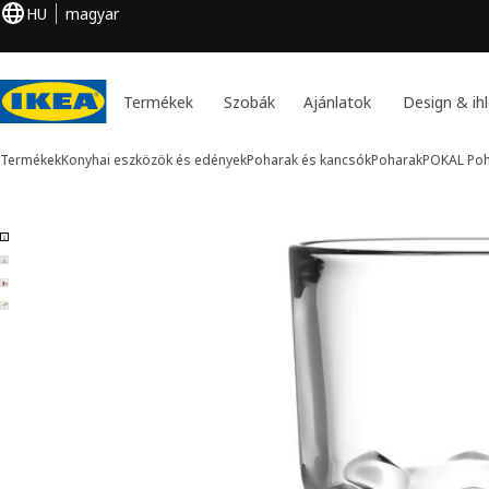
HU
magyar
Termékek
Szobák
Ajánlatok
Design & ihl
Termékek
Konyhai eszközök és edények
Poharak és kancsók
Poharak
POKAL
Poh
4 POKAL kép
k kihagyása