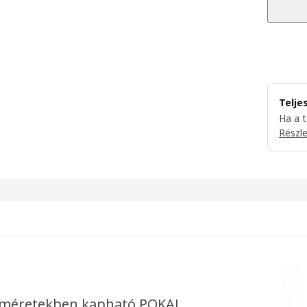
Telje
Ha a 
Részl
ző méretekben kapható POKAL