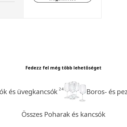
Fedezz fel még több lehetőséget
24
ók és üvegkancsók
Boros- és p
Összes Poharak és kancsók