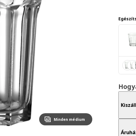
Egészíts
Hogy
Kiszál
Minden médium
Áruhá