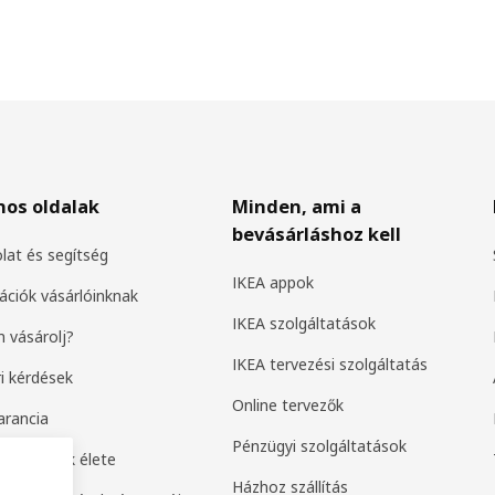
nos oldalak
Minden, ami a
bevásárláshoz kell
lat és segítség
IKEA appok
ációk vásárlóinknak
IKEA szolgáltatások
 vásárolj?
IKEA tervezési szolgáltatás
i kérdések
Online tervezők
arancia
Pénzügyi szolgáltatások
k második élete
Házhoz szállítás