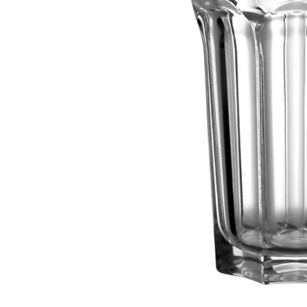
Image zoomed out, normal view