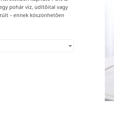
gy pohár víz, üdítőital vagy
szült – ennek köszönhetően