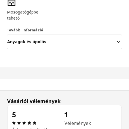
Termékjellemzők
Mosogatógépbe
tehető
További információ
Anyagok és ápolás
Vásárlói vélemények
5
1
Értékelés: 5 / 5 csillagok. Összes vélemény: 1
Vélemények