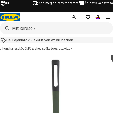
HU
Add meg az irányítószámot
Áruház kiválasztása
Hej!
Bejelentkezés
Bevásárlólista
Kosár
Havi ajánlatok – exkluzívan az áruházban
…
Konyhai eszközök
Főzéshez szükséges eszközök
KNORRHANE kép
ihagyása