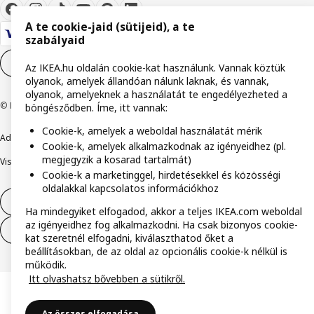
A te cookie-jaid (sütijeid), a te
szabályaid
Cookie-beállítások
HU
Az IKEA.hu oldalán cookie-kat használunk. Vannak köztük
olyanok, amelyek állandóan nálunk laknak, és vannak,
olyanok, amelyeknek a használatát te engedélyezheted a
© Inter IKEA Systems B.V. 1999-2026
böngésződben. Íme, itt vannak:
Cookie-k, amelyek a weboldal használatát mérik
Adatvédelmi nyilatkozat
Cookie szabályzat
Együtt a biztonságért
Cookie-k, amelyek alkalmazkodnak az igényeidhez (pl.
megjegyzik a kosarad tartalmát)
Visszaélés bejelentés
Digitális akadálymentesítési nyilatkozat
Cookie-k a marketinggel, hirdetésekkel és közösségi
oldalakkal kapcsolatos információkhoz
Elállás a szerződéstől
Ha mindegyiket elfogadod, akkor a teljes IKEA.com weboldal
az igényeidhez fog alkalmazkodni. Ha csak bizonyos cookie-
Elállás a szerződéstől (szolgáltatások)
kat szeretnél elfogadni, kiválaszthatod őket a
beállításokban, de az oldal az opcionális cookie-k nélkül is
működik.
Itt olvashatsz bővebben a sütikről.
Az összes elfogadása