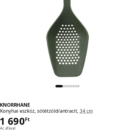
KNORRHANE
Konyhai eszköz, sötétzöld/antracit,
34 cm
Ár 1690Ft
1 690
Ft
Ár, áfával