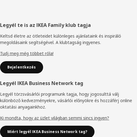
Élőláb
Legyél te is az IKEA Family klub tagja
Keltsd életre az ötleteidet különleges ajánlataink és inspiráló
megoldásaink segítségével. A klubtagság ingyenes.
Tudj meg még többet róla!
Bejelentkezés
Legyél IKEA Business Network tag
Legyél törzsvásárlói programunk tagja, hogy jogosulttá válj
különböző kedvezményekre, vásárlói előnyökre és hozzáférj online
oktatási anyagainkhoz.
Ki mondta, hogy az üzlet világban semmi sincs ingyen?
Miért legyél IKEA Business Network tag?