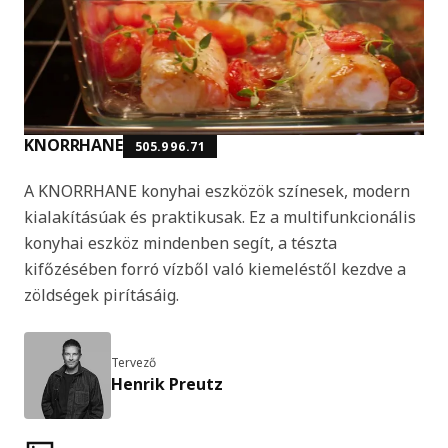
KNORRHANE
505.996.71
A KNORRHANE konyhai eszközök színesek, modern
kialakításúak és praktikusak. Ez a multifunkcionális
konyhai eszköz mindenben segít, a tészta
kifőzésében forró vízből való kiemeléstől kezdve a
zöldségek pirításáig.
Tervező
Henrik Preutz