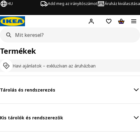
HU
Add meg az irányítószámot
Áruház kiválasztása
Hej!
Bejelentkezés
Bevásárlólista
Kosár
Termékek
Havi ajánlatok – exkluzívan az áruházban
Tárolás és rendszerezés
Kis tárolók és rendszerezők