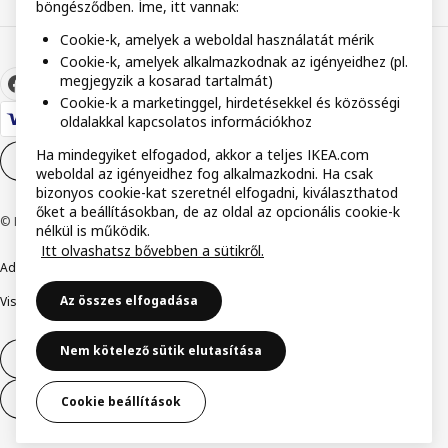
böngésződben. Íme, itt vannak:
Cookie-k, amelyek a weboldal használatát mérik
Cookie-k, amelyek alkalmazkodnak az igényeidhez (pl.
megjegyzik a kosarad tartalmát)
Cookie-k a marketinggel, hirdetésekkel és közösségi
oldalakkal kapcsolatos információkhoz
Ha mindegyiket elfogadod, akkor a teljes IKEA.com
Cookie-beállítások
HU
weboldal az igényeidhez fog alkalmazkodni. Ha csak
bizonyos cookie-kat szeretnél elfogadni, kiválaszthatod
őket a beállításokban, de az oldal az opcionális cookie-k
© Inter IKEA Systems B.V. 1999-2026
nélkül is működik.
Itt olvashatsz bővebben a sütikről.
Adatvédelmi nyilatkozat
Cookie szabályzat
Együtt a biztonságért
Az összes elfogadása
Visszaélés bejelentés
Digitális akadálymentesítési nyilatkozat
Nem kötelező sütik elutasítása
Elállás a szerződéstől
Elállás a szerződéstől (szolgáltatások)
Cookie beállítások