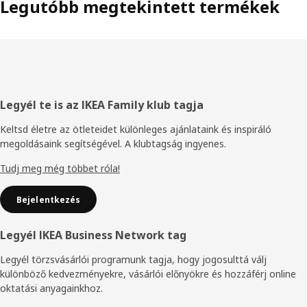
Legutóbb megtekintett termékek
Élőláb
Legyél te is az IKEA Family klub tagja
Keltsd életre az ötleteidet különleges ajánlataink és inspiráló
megoldásaink segítségével. A klubtagság ingyenes.
Tudj meg még többet róla!
Bejelentkezés
Legyél IKEA Business Network tag
Legyél törzsvásárlói programunk tagja, hogy jogosulttá válj
különböző kedvezményekre, vásárlói előnyökre és hozzáférj online
oktatási anyagainkhoz.