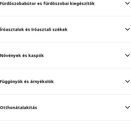
Fürdőszobabútor es fürdőszobai kiegészítők
Íróasztalok és íróasztali székek
Növények és kaspók
Függönyök és árnyékolók
Otthonátalakítás